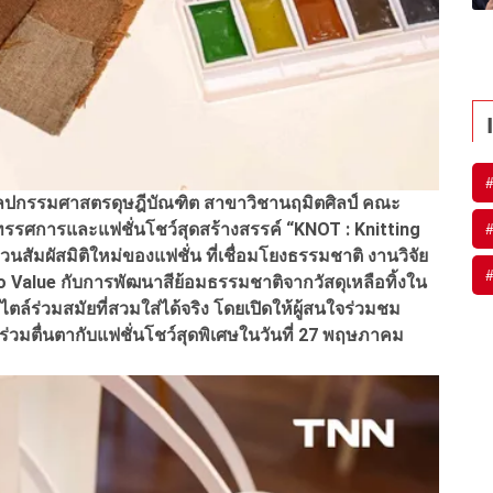
ลปกรรมศาสตรดุษฎีบัณฑิต สาขาวิชานฤมิตศิลป์ คณะ
ทรรศการและแฟชั่นโชว์สุดสร้างสรรค์ “KNOT : Knitting
สัมผัสมิติใหม่ของแฟชั่น ที่เชื่อมโยงธรรมชาติ งานวิจัย
o Value กับการพัฒนาสีย้อมธรรมชาติจากวัสดุเหลือทิ้งใน
ล์ร่วมสมัยที่สวมใส่ได้จริง โดยเปิดให้ผู้สนใจร่วมชม
ร่วมตื่นตากับแฟชั่นโชว์สุดพิเศษในวันที่ 27 พฤษภาคม