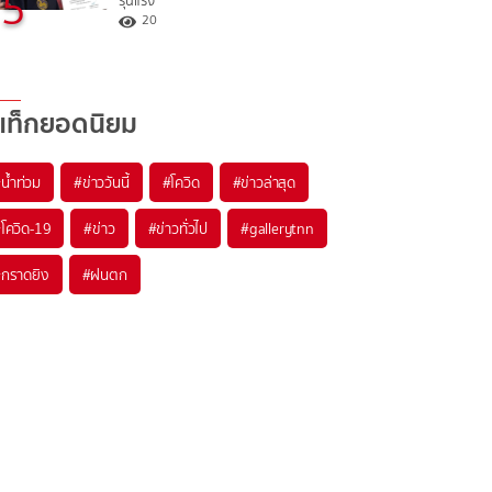
5
รุนแรง
20
แท็กยอดนิยม
#
น้ำท่วม
#
ข่าววันนี้
#
โควิด
#
ข่าวล่าสุด
#
โควิด-19
#
ข่าว
#
ข่าวทั่วไป
#
gallerytnn
#
กราดยิง
#
ฝนตก