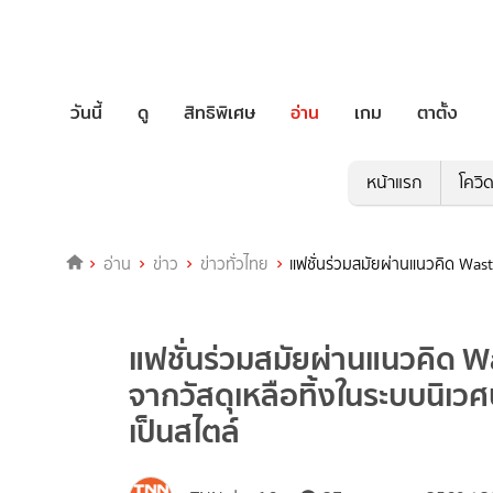
วันนี้
ดู
สิทธิพิเศษ
อ่าน
เกม
ตาตั้ง
หน้าแรก
โควิ
อ่าน
ข่าว
ข่าวทั่วไทย
แฟชั่นร่วมสมัยผ่านแนวคิด Waste
แฟชั่นร่วมสมัยผ่านแนวคิด W
จากวัสดุเหลือทิ้งในระบบนิเวศป
เป็นสไตล์