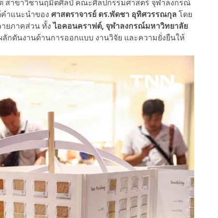
ิต สาขาวิชานฤมิตศิลป์ คณะศิลปกรรมศาสตร์ จุฬาลงกรณ์
้คำแนะนำของ
ศาสตราจารย์ ดร.พัดชา อุทิศวรรณกุล
โดย
ายภาคส่วน ทั้ง
ไอคอนคราฟต์, จุฬาลงกรณ์มหาวิทยาลัย
นผลักดันงานด้านการออกแบบ งานวิจัย และความยั่งยืนให้