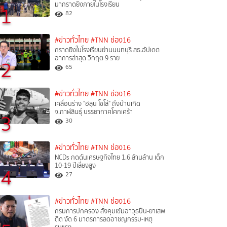
มากราดยิงภายในโรงเรียน
1
82
#ข่าวทั่วไทย
#TNN ช่อง16
กราดยิงในโรงเรียนย่านนนทบุรี สธ.อัปเดต
อาการล่าสุด วิกฤต 9 ราย
2
65
#ข่าวทั่วไทย
#TNN ช่อง16
เคลื่อนร่าง "ฮลุน โซโล่" ถึงบ้านเกิด
จ.กาฬสินธุ์ บรรยากาศโศกเศร้า
3
30
#ข่าวทั่วไทย
#TNN ช่อง16
NCDs กดดันเศรษฐกิจไทย 1.6 ล้านล้าน เด็ก
10-19 ปีเสี่ยงสูง
4
27
#ข่าวทั่วไทย
#TNN ช่อง16
กรมการปกครอง สั่งคุมเข้มอาวุธปืน-ยาเสพ
ติด งัด 6 มาตรการลดอาชญกรรม-เหตุ