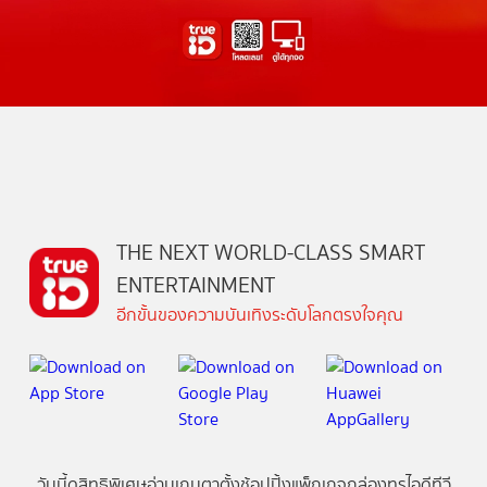
THE NEXT WORLD-CLASS SMART
ENTERTAINMENT
อีกขั้นของความบันเทิงระดับโลกตรงใจคุณ
วันนี้
ดู
สิทธิพิเศษ
อ่าน
เกม
ตาตั้ง
ช้อปปิ้ง
แพ็กเกจ
กล่องทรูไอดีทีวี