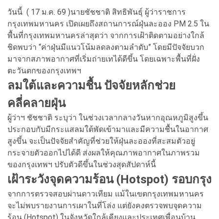
วันนี้ ( 17 ม.ค. 69 )นายชัชชาติ สิทธิพันธุ์ ผู้ว่าราชการ
กรุงเทพมหานคร เปิดเผยถึงสถานการณ์ฝุ่นละออง PM 2.5 ใน
พื้นที่กรุงเทพมหานครล่าสุดว่า จากการเฝ้าติดตามอย่างใกล้
ชิดพบว่า “ค่าฝุ่นมีแนวโน้มลดลงตามลำดับ” โดยมีปัจจัยบวก
มาจากสภาพอากาศที่เริ่มถ่ายเทได้ดีขึ้น โดยเฉพาะพื้นที่ฝั่ง
ตะวันตกของกรุงเทพฯ
ลมใต้และความชื้น ปัจจัยหลักช่วย
คลี่คลายฝุ่น
ผู้ว่าฯ ชัชชาติ ระบุว่า ในช่วงเวลากลางวันหากอุณหภูมิสูงขึ้น
ประกอบกับมีกระแสลมใต้พัดเข้ามาและมีความชื้นในอากาศ
สูงขึ้น จะเป็นปัจจัยสำคัญที่ช่วยให้ฝุ่นละอองที่สะสมตัวอยู่
กระจายตัวออกไปได้ดี ส่งผลให้คุณภาพอากาศในภาพรวม
ของกรุงเทพฯ ปรับตัวดีขึ้นในช่วงสุดสัปดาห์นี้
เฝ้าระวังจุดความร้อน (Hotspot) รอบกรุง
จากการตรวจสอบผ่านดาวเทียม แม้ในเขตกรุงเทพมหานคร
จะไม่พบรายงานการเผาในที่โล่ง แต่ยังคงตรวจพบจุดความ
ร้อน (Hotspot) ในจังหวัดใกล้เคียงและประเทศเพื่อนบ้าน