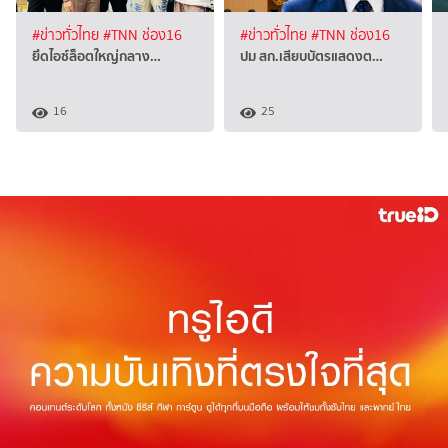
#ข่าวทั่วไทย
#TNN ช่อง16
#ข่าวทั่วไทย
#TNN ช่อง16
ยึดไอซ์ล็อตใหญ่กลาง…
ปม สก.เสียบบัตรแสดงต…
16
25