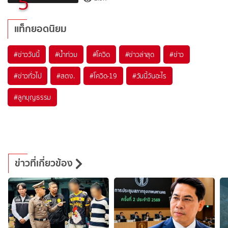
5
แท็กยอดนิยม
#
ข่าววันนี้
#
น้ำท่วม
#
โควิด
#
ข่าวล่าสุด
#
ข่าว
#
ข่าวทั่วไป
#
สตง.
#
โควิด-19
#
วันนี้วันอะไร
#
ลูกบุญธรรม
ข่าวที่เกี่ยวข้อง