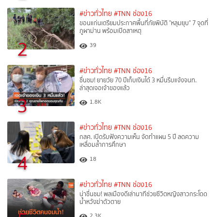
#ข่าวทั่วไทย
#TNN ช่อง16
ขอนแก่นเตรียมประกาศพื้นที่ภัยพิบัติ "หลุมยุบ" 7 จุดที่
ภูผาม่าน พร้อมเปิดสาเหตุ
2
39
#ข่าวทั่วไทย
#TNN ช่อง16
ชื่นชม! ยายวัย 70 ปีเก็บเงินได้ 3 หมื่นรีบแจ้งจนท.
ล่าสุดเจอเจ้าของแล้ว
3
1.8K
#ข่าวทั่วไทย
#TNN ช่อง16
กสศ. เปิดรับฟังความเห็น จัดทำแผน 5 ปี ลดความ
เหลื่อมล้ำการศึกษา
4
18
#ข่าวทั่วไทย
#TNN ช่อง16
น่าชื่นชม! พลเมืองดีเล่านาทีช่วยชีวิตหญิงสาวกระโดด
น้ำหวังฆ่าตัวตาย
2.3K