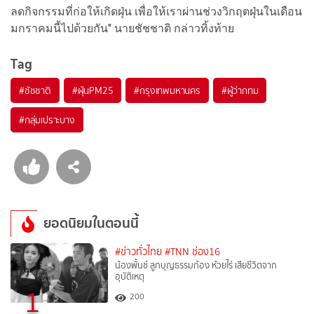
ลดกิจกรรมที่ก่อให้เกิดฝุ่น เพื่อให้เราผ่านช่วงวิกฤตฝุ่นในเดือน
มกราคมนี้ไปด้วยกัน" นายชัชชาติ กล่าวทิ้งท้าย
Tag
#
ชัชชาติ
#
ฝุ่นPM25
#
กรุงเทพมหานคร
#
ผู้ว่ากทม
#
กลุ่มเปราะบาง
ยอดนิยมในตอนนี้
#ข่าวทั่วไทย
#TNN ช่อง16
น้องพั้นช์ ลูกบุญธรรมก้อง ห้วยไร่ เสียชีวิตจาก
อุบัติเหตุ
1
200