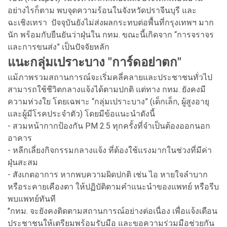
อย่างไรก็ตาม พบจุดความร้อนในจังหวัดปราจีนบุรี และ
ฉะเชิงเทรา ปัจจุบันยังไม่ส่งผลกระทบต่อพื้นที่กรุงเทพฯ มาก
นัก พร้อมกับยืนยันว่าฝุ่นใน กทม. ขณะนี้เกิดจาก “การจราจร
และการขนส่ง” เป็นปัจจัยหลัก
แนะกลุ่มเปราะบาง "การ์ดอย่าตก"
แม้ภาพรวมสถานการณ์จะเริ่มคลี่คลายและประชาชนทั่วไป
สามารถใช้ชีวิตกลางแจ้งได้ตามปกติ แต่ทาง กทม. ยังคงมี
ความห่วงใย โดยเฉพาะ “กลุ่มเปราะบาง” (เด็กเล็ก, ผู้สูงอายุ
และผู้มีโรคประจำตัว) โดยมีข้อแนะนำดังนี้
- สวมหน้ากากป้องกัน PM 2.5 ทุกครั้งที่จำเป็นต้องออกนอก
อาคาร
- หลีกเลี่ยงกิจกรรมกลางแจ้ง ที่ต้องใช้แรงมากในช่วงที่มีค่า
ฝุ่นสะสม
- สังเกตอาการ หากพบความผิดปกติ เช่น ไอ หายใจลำบาก
หรือระคายเคืองตา ให้ปฏิบัติตามคำแนะนำของแพทย์ หรือรีบ
พบแพทย์ทันที
"กทม. จะยังคงติดตามสถานการณ์อย่างต่อเนื่อง เพื่อแจ้งเตือน
ประชาชนให้เตรียมพร้อมรับมือ และขอความร่วมมือช่วยกัน