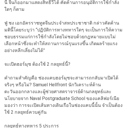
นี้ จีนก็ออกมาแสดงสิทธิ์วีโต้ คัดค้านการอนุมัติการใช้กำลัง
ใดๆ ก็ตาม
ฟู่ ชง เอกอัครราชทูตจีนประจำสหประชาชาติ กล่าวคัดค้าน
มตินี้โดยระบุว่า “ปฏิบัติการทางทหารใดๆ จะเป็นการให้ความ
ชอบธรรมแก่การใช้กำลังโดยไม่ชอบด้วยกฎหมายแบบไม่
เลือกหน้าซึ่งจะทำให้สถานการณ์รุนแรงขึ้น เกิดผลร้ายแรง
อย่างหลีกเลี่ยงไม่ได้”
จะเปิดฮอร์มุซ ต้องใช้ 2 กลยุทธ์นี้?
คำถามสำคัญคือ ช่องแคบฮอร์มุซจะสามารถกลับมาเปิดได้
จริงๆ หรือไม่? Samuel Hellfront นักวิเคราะห์ด้าน
ตะวันออกกลางและผู้ช่วยศาสตราจารย์ด้านกลยุทธ์และ
นโยบายจาก Naval Postgraduate School ของแคลิฟอร์เนีย
มองว่า การจะเปิดเส้นทางเดินเรือในช่องแคบนี้นั้น จำเป็นต้อง
ใช้ 2 กลยุทธ์ควบคู่กัน
กลยุทธ์ทางทหาร 5 ประการ