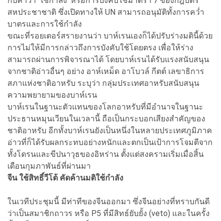
กับคำว่า 'ใช้กำลัง' หรือการบังคับใช้มาตรา 7 ของกฎบัตร
สหประชาชาติ ซึ่งเปิดทางให้ UN สามารถอนุมัติทั้งการคว่ำ
บาตรและการใช้กำลัง
ขณะที่รอยเตอร์สรายงานว่า บาห์เรนเองก็ได้ปรับร่างมตินี้ด้วย
การไม่ให้มีการกล่าวถึงการบังคับใช้โดยตรง เพื่อให้ร่าง
สามารถผ่านการพิจารณาได้ โดยบาห์เรนได้รับแรงสนับสนุน
จากชาติอ่าวอื่นๆ อย่าง อาห์เหม็ด อาโบวล์ กีตต์ เลขาธิการ
สภาแห่งชาติอาหรับ ระบุว่า กลุ่มประเทศอาหรับสนับสนุน
ความพยายามของบาห์เรน
บาห์เรนในฐานะตัวแทนของโลกอาหรับที่มีอำนาจในฐานะ
ประธานหมุนเวียนในเวลานี้ ถือเป็นกระบอกเสียงสำคัญของ
ชาติอาหรับ อีกทั้งบาห์เรนยังเป็นหนึ่งในหลายประเทศภูมิภาค
อ่าวที่ก็ได้รับผลกระทบอย่างหนักและตกเป็นเป้าการโจมตีจาก
ทั้งโดรนและขีปนาวุธของอิหร่าน ตั้งแต่สงครามเริ่มเมื่อสิ้น
เดือนกุมภาพันธ์ที่ผ่านมา
จีน ใช้สิทธิ์วีโต้ คัดค้านมติใช้กำลัง
ในเวทีประชุมนี้ มีท่าทีของจีนออกมา ซึ่งจีนอย่างที่ทราบกันดี
ว่าเป็นสมาชิกถาวร หรือ P5 ที่มีสิทธ์ยับยั้ง (veto) และในครั้ง