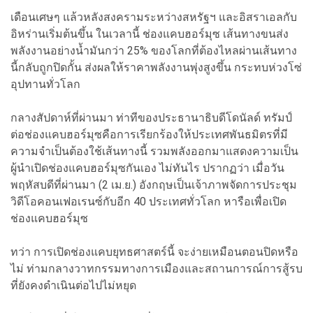
เดือนเศษๆ แล้วหลังสงครามระหว่างสหรัฐฯ และอิสราเอลกับ
อิหร่านเริ่มต้นขึ้น ในเวลานี้ ช่องแคบฮอร์มุซ เส้นทางขนส่ง
พลังงานอย่างน้ำมันกว่า 25% ของโลกที่ต้องไหลผ่านเส้นทาง
นี้กลับถูกปิดกั้น ส่งผลให้ราคาพลังงานพุ่งสูงขึ้น กระทบห่วงโซ่
อุปทานทั่วโลก
กลางสัปดาห์ที่ผ่านมา ท่าทีของประธานาธิบดีโดนัลด์ ทรัมป์
ต่อช่องแคบฮอร์มุซคือการเรียกร้องให้ประเทศพันธมิตรที่มี
ความจำเป็นต้องใช้เส้นทางนี้ รวมพลังออกมาแสดงความเป็น
ผู้นำเปิดช่องแคบฮอร์มุซกันเอง ไม่ทันไร ปรากฏว่า เมื่อวัน
พฤหัสบดีที่ผ่านมา (2 เม.ย.) อังกฤษเป็นเจ้าภาพจัดการประชุม
วิดีโอคอนเฟอเรนซ์กับอีก 40 ประเทศทั่วโลก หารือเพื่อเปิด
ช่องแคบฮอร์มุซ
ทว่า การเปิดช่องแคบยุทธศาสตร์นี้ จะง่ายเหมือนตอนปิดหรือ
ไม่ ท่ามกลางวาทกรรมทางการเมืองและสถานการณ์การสู้รบ
ที่ยังคงดำเนินต่อไปไม่หยุด