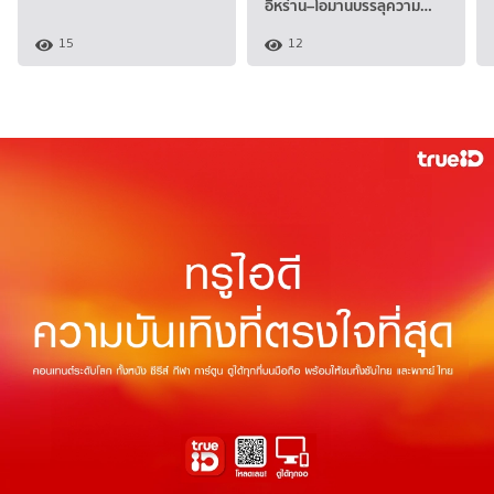
อิหร่าน–โอมานบรรลุความ…
15
12