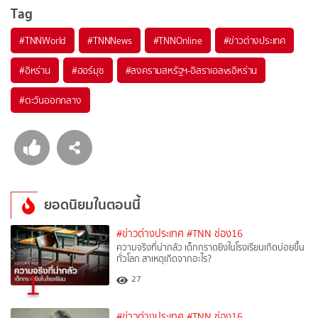
Tag
#
TNNWorld
#
TNNNews
#
TNNOnline
#
ข่าวต่างประเทศ
#
อิหร่าน
#
ฮอร์มุซ
#
สงครามสหรัฐฯ-อิสราเอลvsอิหร่าน
#
ตะวันออกกลาง
ยอดนิยมในตอนนี้
#ข่าวต่างประเทศ
#TNN ช่อง16
ความจริงที่น่ากลัว เด็กกราดยิงในโรงเรียนเกิดบ่อยขึ้น
ทั่วโลก สาเหตุเกิดจากอะไร?
1
27
#ข่าวต่างประเทศ
#TNN ช่อง16