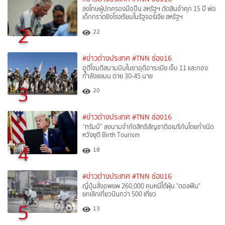
ลงโทษผู้ปกครองมือปืน สหรัฐฯ ตัดสินจำคุก 15 ปี พ่อ
เด็กกราดยิงโรงเรียนในรัฐจอร์เจีย สหรัฐฯ
2
22
#ข่าวต่างประเทศ
#TNN ช่อง16
ฮูตีโจมตีสนามบินในซาอุดีอาระเบีย เจ็บ 11 และกอง
กำลังเยเมน ตาย 30-45 นาย
3
20
#ข่าวต่างประเทศ
#TNN ช่อง16
“ทรัมป์” ลงนามจำกัดสิทธิสัญชาติอเมริกันโดยกำเนิด
หวังยุติ Birth Tourism
4
18
#ข่าวต่างประเทศ
#TNN ช่อง16
ญี่ปุ่นสั่งอพยพ 260,000 คนหนีไต้ฝุ่น "ดอลฟิน"
ยกเลิกเที่ยวบินกว่า 500 เที่ยว
5
13