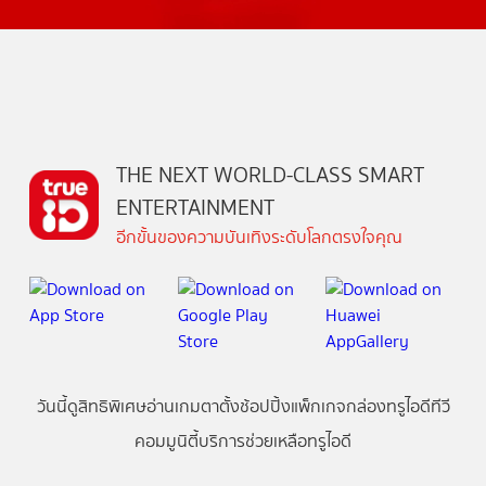
THE NEXT WORLD-CLASS SMART
ENTERTAINMENT
อีกขั้นของความบันเทิงระดับโลกตรงใจคุณ
วันนี้
ดู
สิทธิพิเศษ
อ่าน
เกม
ตาตั้ง
ช้อปปิ้ง
แพ็กเกจ
กล่องทรูไอดีทีวี
คอมมูนิตี้
บริการช่วยเหลือทรูไอดี