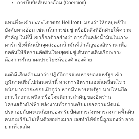
การบีบบังคับทางอ้อม (Coercion)
แทนที่จะเข้าปะทะโดยตรง Hellfront มองว่าให้กลยุทธ์บีบ
บังคับทางอ้อม เช่น เน้นการข่มขู่ หรือยึดสิ่งที่อีกฝ่ายให้ความ
สำคัญ ในที่นี้ เขาก็ยกตัวอย่างง่า อาจเป็นคลังน้ำมันในเกาะ
คาร์ก ซึ่งที่นั่นเป็นจุดส่งออกน้ำมันที่สำคัญของอิหร่าน เพื่อ
กดดันให้อิหร่านตัดสินใจหยุดข่มขู่เส้นทางเดินเรือเพราะ
ต้องการรักษาผลประโยชน์ของตัวเองด้วย
แต่ก็มีเสียงค้านมาว่า ปฏิบัติการส่งทหารของสหรัฐฯ เข้า
ภูมิภาคเพิ่มไปก่อนหน้านี้ ทางการอิหร่านเองก็เคลื่อนไหว
หนักมากว่าจะคอยเฝ้าดูว่า หากมีทหารสหรัฐฯ นายไหนยึด
เกาะใดเกาะหนึ่ง หรือโจมตีเกาะสำคัญของอิหร่าน
โครงสร้างไฟฟ้า พลังงานทั่วอ่าวเตรียมเจอความมืดแน่
ประกอบกับคะแนนิยมของทรัมป์ต่อการส่งทหารลงภาคพื้นดิน
คนอเมริกันไม่เห็นด้วยอย่างมาก เลยทำให้ข้อนี้ถูกมองว่า อาจ
ยากที่จะเกิด