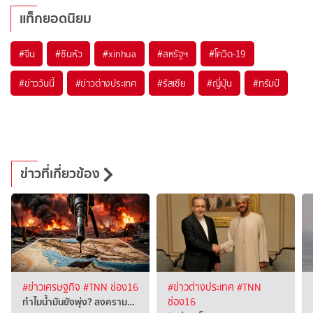
แท็กยอดนิยม
#
จีน
#
ซินหัว
#
xinhua
#
สหรัฐฯ
#
โควิด-19
#
ข่าววันนี้
#
ข่าวต่างประเทศ
#
รัสเซีย
#
ญี่ปุ่น
#
ทรัมป์
ข่าวที่เกี่ยวข้อง
#ข่าวเศรษฐกิจ
#TNN ช่อง16
#ข่าวต่างประเทศ
#TNN
ทำไมน้ำมันยังพุ่ง? สงคราม…
ช่อง16