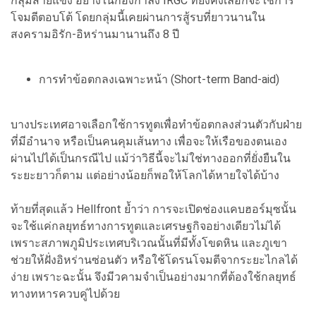
กลุ่มสายแข็ง อย่างในกองกำลัง IRGC ที่ยังคงเลือกจะใช้การ
โจมตีตอบโต้ โดยกลุ่มนี้เคยผ่านการสู้รบที่ยาวนานใน
สงครามอิรัก-อิหร่านมานานถึง 8 ปี
การทำข้อตกลงเฉพาะหน้า (Short-term Band-aid)
บางประเทศอาจเลือกใช้การทูตเพื่อทำข้อตกลงส่วนตัวกับฝ่าย
ที่มีอำนาจ หรือเป็นคนคุมเส้นทาง เพื่อจะให้เรือของตนเอง
ผ่านไปได้เป็นกรณีไป แม้ว่าวิธีนี้จะไม่ใช่ทางออกที่ยั่งยืนใน
ระยะยาวก็ตาม แต่อย่างน้อยก็พอให้โลกได้หายใจได้บ้าง
ท้ายที่สุดแล้ว Hellfront ย้ำว่า การจะเปิดช่องแคบฮอร์มุซนั้น
จะใช้แค่กลยุทธ์ทางการทูตและเศรษฐกิจอย่างเดียวไม่ได้
เพราะสภาพภูมิประเทศบริเวณนั้นที่มีทั้งโขดหิน และภูเขา
ช่วยให้ฝั่งอิหร่านซ่อนตัว หรือใช้โดรนโจมตีจากระยะไกลได้
ง่าย เพราะฉะนั้น จึงมีวคามจำเป็นอย่างมากที่ต้องใช้กลยุทธ์
ทางทหารควบคู่ไปด้วย