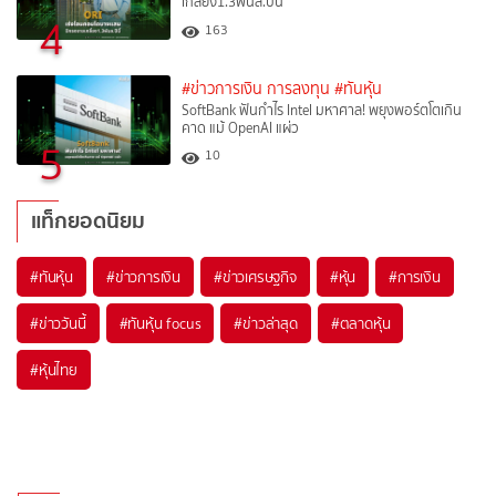
เกลี้ยง1.3พันล.ปีนี้
4
163
#ข่าวการเงิน การลงทุน
#ทันหุ้น
SoftBank ฟันกำไร Intel มหาศาล! พยุงพอร์ตโตเกิน
คาด แม้ OpenAI แผ่ว
5
10
แท็กยอดนิยม
#
ทันหุ้น
#
ข่าวการเงิน
#
ข่าวเศรษฐกิจ
#
หุ้น
#
การเงิน
#
ข่าววันนี้
#
ทันหุ้น focus
#
ข่าวล่าสุด
#
ตลาดหุ้น
#
หุ้นไทย