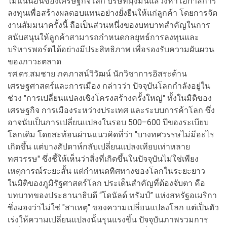
ไม่แน่นอนของเศรษฐกิจโลก บริษัทมุ่งมั่นแสวงหาโอกาสการ
ลงทุนเพื่อสร้างผลตอบแทนอย่างยั่งยืนให้แก่ลูกค้า โดยการจัด
งานสัมมนาครั้งนี้ ถือเป็นส่วนหนึ่งของบทบาทสำคัญในการ
สนับสนุนให้ลูกค้าสามารถกำหนดกลยุทธ์การลงทุนและ
บริหารพอร์ตได้อย่างมีประสิทธิภาพ เพื่อรองรับความผันผวน
ของภาวะตลาด
รศ.ดร.สมชาย ภคภาสน์วิวัฒน์ นักวิชาการอิสระด้าน
เศรษฐศาสตร์และการเมือง กล่าวว่า ปัจจุบันโลกกำลังอยู่ใน
ช่วง "การเปลี่ยนแปลงเชิงโครงสร้างครั้งใหญ่" ทั้งในมิติของ
เศรษฐกิจ การเมืองระหว่างประเทศ และระบบการค้าโลก ซึ่ง
อาจนับเป็นการเปลี่ยนแปลงในรอบ 500–600 ปีของระเบียบ
โลกเดิม โดยสะท้อนผ่านแนวคิดที่ว่า "บางทศวรรษไม่มีอะไร
เกิดขึ้น แต่บางสัปดาห์กลับเปลี่ยนแปลงเทียบเท่าหลาย
ทศวรรษ" ซึ่งชี้ให้เห็นว่าสิ่งที่เกิดขึ้นในปัจจุบันไม่ใช่เพียง
เหตุการณ์ระยะสั้น แต่กำหนดทิศทางของโลกในระยะยาว
ในมิติของภูมิรัฐศาสตร์โลก ประเด็นสำคัญที่ต้องจับตา คือ
บทบาทของประธานาธิบดี “โดนัลด์ ทรัมป์” แห่งสหรัฐอเมริกา
ซึ่งมองว่าไม่ใช่ "สาเหตุ" ของความเปลี่ยนแปลงโลก แต่เป็นตัว
เร่งให้ความเปลี่ยนแปลงนั้นรุนแรงขึ้น ปัจจุบันภาพรวมการ