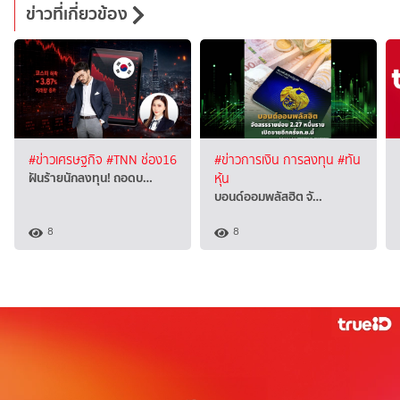
ข่าวที่เกี่ยวข้อง
#ข่าวเศรษฐกิจ
#TNN ช่อง16
#ข่าวการเงิน การลงทุน
#ทัน
ฝันร้ายนักลงทุน! ถอดบ…
หุ้น
บอนด์ออมพลัสฮิต จั…
8
8