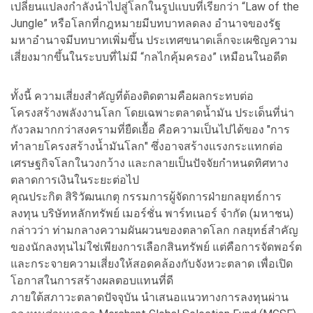
เปลี่ยนแปลงกำลังนำไปสู่โลกในรูปแบบที่เรียกว่า “Law of the
Jungle” หรือโลกที่กฎหมายมีบทบาทลดลง อำนาจของรัฐ
มหาอำนาจมีบทบาทเพิ่มขึ้น ประเทศขนาดเล็กจะเผชิญความ
เสี่ยงมากขึ้นในระบบที่ไม่มี “กลไกคุ้มครอง” เหมือนในอดีต
ทั้งนี้ ความเสี่ยงสำคัญที่ต้องติดตามคือผลกระทบต่อ
โครงสร้างพลังงานโลก โดยเฉพาะตลาดน้ำมัน ประเด็นที่น่า
กังวลมากกว่าสงครามที่ยืดเยื้อ คือความเป็นไปได้ของ "การ
ทำลายโครงสร้างน้ำมันโลก" ซึ่งอาจสร้างแรงกระแทกต่อ
เศรษฐกิจโลกในวงกว้าง และกลายเป็นปัจจัยกำหนดทิศทาง
ตลาดการเงินในระยะต่อไป
คุณประกิต สิริวัฒนเกตุ กรรมการผู้จัดการฝ่ายกลยุทธ์การ
ลงทุน บริษัทหลักทรัพย์ เมอร์ชั่น พาร์ทเนอร์ จำกัด (มหาชน)
กล่าวว่า ท่ามกลางความผันผวนของตลาดโลก กลยุทธ์สำคัญ
ของนักลงทุนไม่ใช่เพียงการเลือกสินทรัพย์ แต่คือการจัดพอร์ต
และกระจายความเสี่ยงให้สอดคล้องกับจังหวะตลาด เพื่อเปิด
โอกาสในการสร้างผลตอบแทนที่ดี
ภายใต้สภาวะตลาดปัจจุบัน นำเสนอแนวทางการลงทุนผ่าน