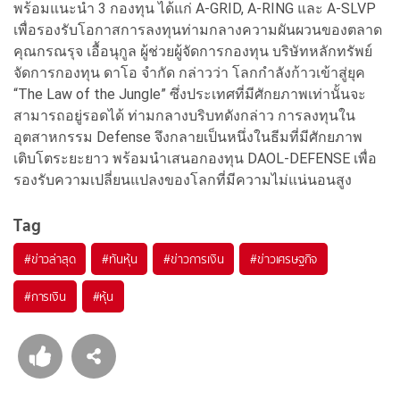
พร้อมแนะนำ 3 กองทุน ได้แก่ A-GRID, A-RING และ A-SLVP
เพื่อรองรับโอกาสการลงทุนท่ามกลางความผันผวนของตลาด
คุณกรณรุจ เอื้อนุกูล ผู้ช่วยผู้จัดการกองทุน บริษัทหลักทรัพย์
จัดการกองทุน ดาโอ จำกัด กล่าวว่า โลกกำลังก้าวเข้าสู่ยุค
“The Law of the Jungle” ซึ่งประเทศที่มีศักยภาพเท่านั้นจะ
สามารถอยู่รอดได้ ท่ามกลางบริบทดังกล่าว การลงทุนใน
อุตสาหกรรม Defense จึงกลายเป็นหนึ่งในธีมที่มีศักยภาพ
เติบโตระยะยาว พร้อมนำเสนอกองทุน DAOL-DEFENSE เพื่อ
รองรับความเปลี่ยนแปลงของโลกที่มีความไม่แน่นอนสูง
Tag
#
ข่าวล่าสุด
#
ทันหุ้น
#
ข่าวการเงิน
#
ข่าวเศรษฐกิจ
#
การเงิน
#
หุ้น