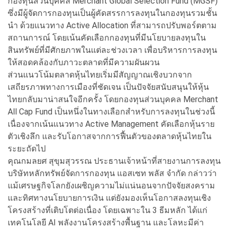
กองทุนส่วนบุคคล Merchant Global Selection Fund (MGSF)
ซึ่งมีผู้จัดการกองทุนเป็นผู้คัดสรรการลงทุนในกองทุนรวมชั้น
นำ ด้วยแนวทาง Active Allocation ที่สามารถปรับพอร์ตตาม
สถานการณ์ โดยเน้นคัดเลือกกองทุนที่มีนโยบายลงทุนใน
สินทรัพย์ที่มีศักยภาพในแต่ละช่วงเวลา เพื่อบริหารการลงทุน
ให้สอดคล้องกับภาวะตลาดที่มีความผันผวน
ส่วนแนวโน้มตลาดหุ้นไทยเริ่มมีสัญญาณเชิงบวกจาก
เสถียรภาพทางการเมืองที่ชัดเจน เป็นปัจจัยสนับสนุนให้หุ้น
ไทยกลับมาน่าสนใจอีกครั้ง โดยกองทุนส่วนบุคคล Merchant
All Cap Fund เป็นหนึ่งในทางเลือกสำหรับการลงทุนในช่วงนี้
เนื่องจากเน้นแนวทาง Active Management คัดเลือกหุ้นราย
ตัวเชิงลึก และรับโอกาสจากการฟื้นตัวของตลาดหุ้นไทยใน
ระยะถัดไป
คุณกมลยศ สุขุมสุวรรณ ประธานเจ้าหน้าที่สายงานการลงทุน
บริษัทหลักทรัพย์จัดการกองทุน แอสเซท พลัส จำกัด กล่าวว่า
แม้เศรษฐกิจโลกยังเผชิญความไม่แน่นอนจากปัจจัยสงคราม
และทิศทางนโยบายการเงิน แต่ยังมองเห็นโอกาสลงทุนเชิง
โครงสร้างที่เติบโตต่อเนื่อง โดยเฉพาะใน 3 ธีมหลัก ได้แก่
เทคโนโลยี AI พลังงานโครงสร้างพื้นฐาน และโลหะมีค่า