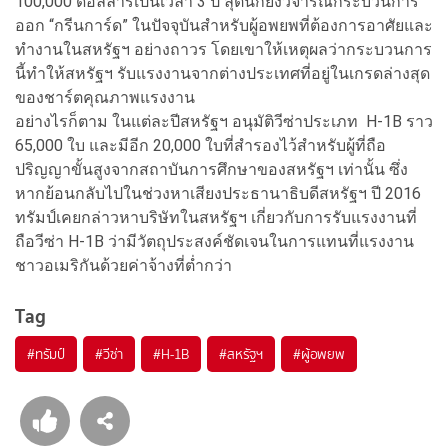
100,000 ดอลลาร์เป็นเวลา 3 ปี ลุตนิกยังวิจารณ์กระบวนการ
ออก “กรีนการ์ด” ในปัจจุบันสำหรับผู้อพยพที่ต้องการอาศัยและ
ทำงานในสหรัฐฯ อย่างถาวร โดยเขาให้เหตุผลว่ากระบวนการ
นี้ทำให้สหรัฐฯ รับแรงงานจากต่างประเทศที่อยู่ในเกรดล่างสุด
ของชาร์ตคุณภาพแรงงาน
อย่างไรก็ตาม ในแต่ละปีสหรัฐฯ อนุมัติวีซ่าประเภท H-1B ราว
65,000 ใบ และมีอีก 20,000 ใบที่สำรองไว้สำหรับผู้ที่ถือ
ปริญญาขั้นสูงจากสถาบันการศึกษาของสหรัฐฯ เท่านั้น ซึ่ง
หากย้อนกลับไปในช่วงหาเสียงประธานาธิบดีสหรัฐฯ ปี 2016
ทรัมป์เคยกล่าวหาบริษัทในสหรัฐฯ เกี่ยวกับการรับแรงงานที่
ถือวีซ่า H-1B ว่ามีวัตถุประสงค์ชัดเจนในการแทนที่แรงงาน
ชาวอเมริกันด้วยค่าจ้างที่ต่ำกว่า
Tag
#
ทรัมป์
#
วีซ่า
#
H-1B
#
สหรัฐฯ
#
ผู้อพยพ