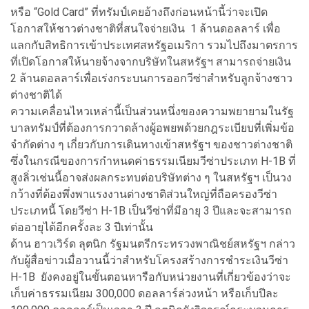
หรือ “Gold Card” ที่ทรัมป์เคยอ้างถึงก่อนหน้านี้ว่าจะเปิด
โอกาสให้ชาวต่างชาติที่สนใจจ่ายเงิน 1 ล้านดอลลาร์ เพื่อ
แลกกับสิทธิการเข้าประเทศสหรัฐอเมริกา รวมไปถึงมาตรการ
ที่เปิดโอกาสให้นายจ้างจากบริษัทในสหรัฐฯ สามารถจ่ายเงิน
2 ล้านดอลลาร์เพื่อเร่งกระบนการออกวีซ่าสำหรับลูกจ้างชาว
ต่างชาติได้
ความเคลื่อนไหวเหล่านี้เป็นส่วนหนึ่งของความพยายามในรัฐ
บาลทรัมป์ที่ต้องการกวาดล้างผู้อพยพด้วยกฎระเบียบที่เพิ่มข้อ
จำกัดต่าง ๆ เกี่ยวกับการเดินทางเข้าสหรัฐฯ ของชาวต่างชาติ
ซึ่งในกรณีของการกำหนดค่าธรรมเนียมวีซ่าประเภท H-1B ที่
สูงลิ่วเช่นนี้อาจส่งผลกระทบต่อบริษัทต่าง ๆ ในสหรัฐฯ เป็นวง
กว้างที่ต้องพึ่งพาแรงงานต่างชาติส่วนใหญ่ที่ถือครองวีซ่า
ประเภทนี้ โดยวีซ่า H-1B เป็นวีซ่าที่มีอายุ 3 ปีและจะสามารถ
ต่ออายุได้อีกครั้งละ 3 ปีเท่านั้น
ด้าน ฮาวเวิร์ด ลุตนิก รัฐมนตรีกระทรวงพาณิชย์สหรัฐฯ กล่าว
กับผู้สื่อข่าวเมื่อวานนี้ว่าสำหรับโครงสร้างการชำระเงินวีซ่า
H-1B ยังคงอยู่ในขั้นตอนหารือกับหน่วยงานที่เกี่ยวข้องว่าจะ
เก็บค่าธรรมเนียม 300,000 ดอลลาร์ล่วงหน้า หรือเก็บปีละ