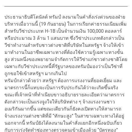
ประธานาธิบดีโดนัลด์ ทรัมป์ ลงนามในคำสั่งเร่งด่วนของฝ่าย
บริหารเมื่อวานนี้ (19 กันยายน) ในการเรียกค่าธรรมเนียมเพิ่ม
สำหรับวีซ่าประเภท H-1B เป็นจำนวนเงิน 100,000 ดอลลาร์
หรือประมาณ 3 ล้าน 1 แสนบาท ซึ่งวีซ่าประเภทดังกล่าวเป็น
วีซ่าทำงานสำหรับชาวต่างชาติที่บริษัทในสหรัฐฯ จ้างให้เข้า
มาทำงานในอาชีพเฉพาะทางที่ต้องใช้ความรู้เฉพาะทางขั้น
สูง ส่วนหนึ่งของพยายามจำกัดการให้วีซ่าแก่ชาวต่างชาติโดย
เฉพาะกับวีซ่าประเภทนี้ที่รัฐบาลของทรัมป์มองว่าเป็นวีซ่าที่
ถูกขอใช้เข้าสหรัฐฯ มากเกินไป
ทรัมป์กล่าวด้วยว่า สหรัฐฯ ต้องการแรงงานที่ยอดเยี่ยม และ
มาตรการนี้ก็แทบจะเป็นการรับประกันได้ว่าจะเกิดขึ้นจริง
ขณะที่เจ้าหน้าที่ทำเนียบขาวอธิบายรายละเอียดว่ามาตรการ
ดังกล่าวจะเป็นแรงจูงใจให้บริษัทต่าง ๆ จ้างแรงงานชาว
อเมริกันมากขึ้น แต่ขณะเดียวกันก็ยังคงเปิดทางให้สามารถ
จ้างแรงงานต่างชาติที่มี “ทักษะสูง” ในสาขาเฉพาะทางได้อยู่
นอกจากนี้ ทรัมป์ยังได้ลงนามในคำสั่งแยกอีกหนึ่งฉบับเกี่ยว
กับการเร่งจัดทำช่องทางตรวจคนเข้าเมืองด้วย “บัตรทอง”