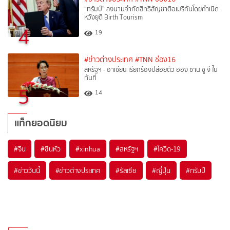
“ทรัมป์” ลงนามจำกัดสิทธิสัญชาติอเมริกันโดยกำเนิด
หวังยุติ Birth Tourism
4
19
#ข่าวต่างประเทศ
#TNN ช่อง16
สหรัฐฯ - อาเซียน เรียกร้องปล่อยตัว ออง ซาน ซู จี ใน
ทันที
5
14
แท็กยอดนิยม
#
จีน
#
ซินหัว
#
xinhua
#
สหรัฐฯ
#
โควิด-19
#
ข่าววันนี้
#
ข่าวต่างประเทศ
#
รัสเซีย
#
ญี่ปุ่น
#
ทรัมป์