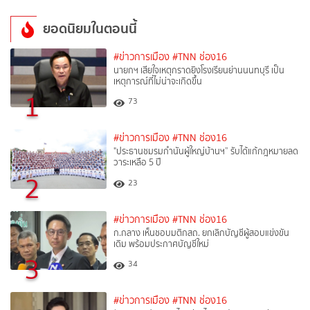
ยอดนิยมในตอนนี้
#ข่าวการเมือง
#TNN ช่อง16
นายกฯ เสียใจเหตุกราดยิงโรงเรียนย่านนนทบุรี เป็น
เหตุการณ์ที่ไม่น่าจะเกิดขึ้น
1
73
#ข่าวการเมือง
#TNN ช่อง16
"ประธานชมรมกำนันผู้ใหญ่บ้านฯ” รับได้แก้กฎหมายลด
วาระเหลือ 5 ปี
2
23
#ข่าวการเมือง
#TNN ช่อง16
ก.กลาง เห็นชอบมติกสถ. ยกเลิกบัญชีผู้สอบแข่งขัน
เดิม พร้อมประกาศบัญชีใหม่
3
34
#ข่าวการเมือง
#TNN ช่อง16