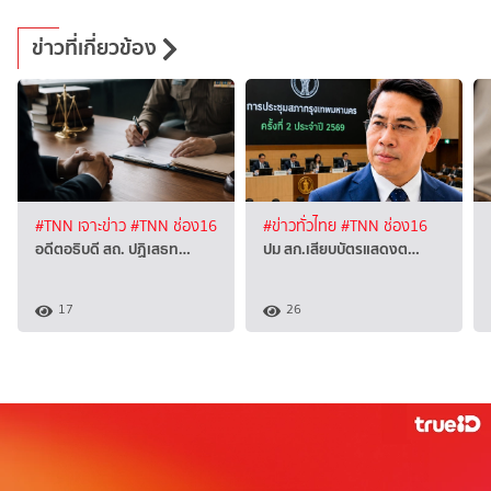
ข่าวที่เกี่ยวข้อง
#TNN เจาะข่าว
#TNN ช่อง16
#ข่าวทั่วไทย
#TNN ช่อง16
อดีตอธิบดี สถ. ปฏิเสธท…
ปม สก.เสียบบัตรแสดงต…
17
26