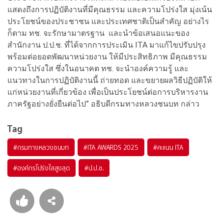
แสดงถึงการปฏิบัติงานที่มีคุณธรรม และความโปร่งใส มุ่งเน้น
ประโยชน์ของประชาชน และประเทศชาติเป็นสำคัญ อย่างไร
ก็ตาม ทช. จะรักษามาตรฐาน และนำข้อเสนอแนะของ
สำนักงาน ป.ป.ช. ที่ได้จากการประเมิน ITA มาแก้ไขปรับปรุง
พร้อมต่อยอดพัฒนาหน่วยงาน ให้มีประสิทธิภาพ มีคุณธรรม
ความโปร่งใส ซึ่งในอนาคต ทช. จะนำองค์ความรู้ และ
แนวทางในการปฏิบัติงานนี้ ถ่ายทอด และขยายผลวิธีปฏิบัติให้
แก่หน่วยงานที่เกี่ยวข้อง เพื่อเป็นประโยชน์ต่อการบริหารงาน
ภาครัฐอย่างยั่งยืนต่อไป” อธิบดีกรมทางหลวงชนบท กล่าว
Tag
#
กรมทางหลวงชนบท
#
ITA AWARDS 2025
#
คะแนน ITA
#
องค์กรโปร่งใสสูงสุด
#
ป.ป.ช.