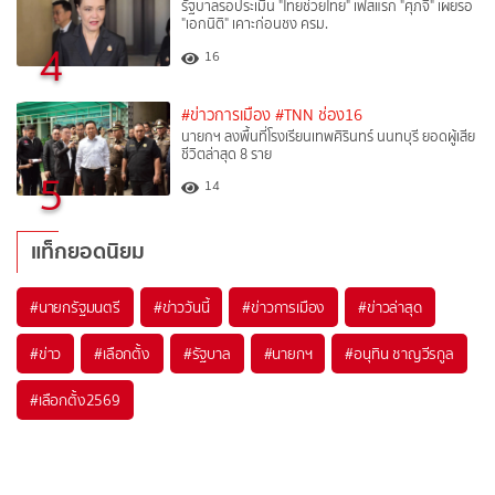
รัฐบาลรอประเมิน "ไทยช่วยไทย" เฟสแรก "ศุภจี" เผยรอ
"เอกนิติ" เคาะก่อนชง ครม.
4
16
#ข่าวการเมือง
#TNN ช่อง16
นายกฯ ลงพื้นที่โรงเรียนเทพศิรินทร์ นนทบุรี ยอดผู้เสีย
ชีวิตล่าสุด 8 ราย
5
14
แท็กยอดนิยม
#
นายกรัฐมนตรี
#
ข่าววันนี้
#
ข่าวการเมือง
#
ข่าวล่าสุด
#
ข่าว
#
เลือกตั้ง
#
รัฐบาล
#
นายกฯ
#
อนุทิน ชาญวีรกูล
#
เลือกตั้ง2569