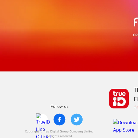
T
E
Follow us
อ
Copyright © True Digital Group Company Limited.
All rights reserved