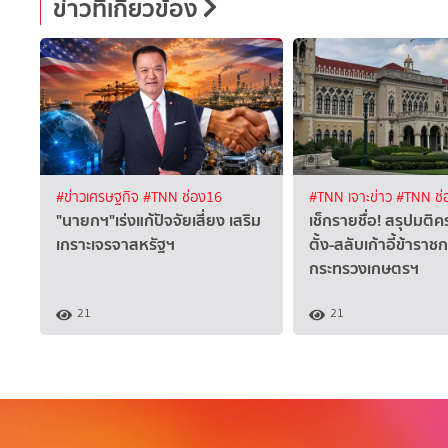
ข่าวที่เกี่ยวข้อง
#ข่าวเศรษฐกิจ
#TNN ช่อง16
#TNN เจาะข่าว
#TNN ช่
"นายกฯ"เร่งแก้ปัจจัยเสี่ยง เสริม
เช็กรายชื่อ! สรุปมติค
เกราะเจรจาสหรัฐฯ
ตั้ง-สลับเก้าอี้ข้าราช
กระทรวงเกษตรฯ
21
21