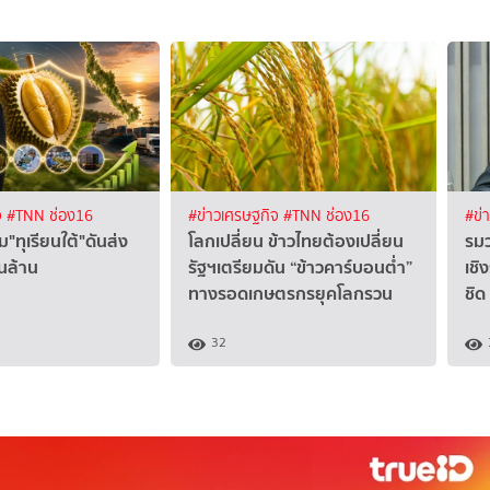
จ
#TNN ช่อง16
#ข่าวเศรษฐกิจ
#TNN ช่อง16
#ข่
"ทุเรียนใต้"ดันส่ง
โลกเปลี่ยน ข้าวไทยต้องเปลี่ยน
รมว
นล้าน
รัฐฯเตรียมดัน “ข้าวคาร์บอนต่ำ”
เชิ
ทางรอดเกษตรกรยุคโลกรวน
ชิด
32