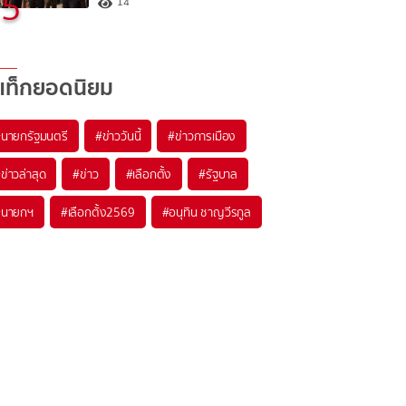
5
14
แท็กยอดนิยม
#
นายกรัฐมนตรี
#
ข่าววันนี้
#
ข่าวการเมือง
#
ข่าวล่าสุด
#
ข่าว
#
เลือกตั้ง
#
รัฐบาล
#
นายกฯ
#
เลือกตั้ง2569
#
อนุทิน ชาญวีรกูล