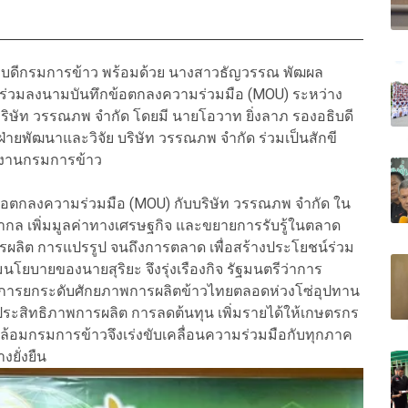
 อธิบดีกรมการข้าว พร้อมด้วย นางสาวธัญวรรณ พัฒผล
ด ร่วมลงนามบันทึกข้อตกลงความร่วมมือ (MOU) ระหว่าง
ษัท วรรณภพ จำกัด โดยมี นายโอวาท ยิ่งลาภ รองอธิบดี
ฝ่ายพัฒนาและวิจัย บริษัท วรรณภพ จำกัด ร่วมเป็นสักขี
กงานกรมการข้าว
ข้อตกลงความร่วมมือ (MOU) กับบริษัท วรรณภพ จำกัด ใน
สากล เพิ่มมูลค่าทางเศรษฐกิจ และขยายการรับรู้ในตลาด
รผลิต การแปรรูป จนถึงการตลาด เพื่อสร้างประโยชน์ร่วม
บายของนายสุริยะ จึงรุ่งเรืองกิจ รัฐมนตรีว่าการ
การยกระดับศักยภาพการผลิตข้าวไทยตลอดห่วงโซ่อุปทาน
มประสิทธิภาพการผลิต การลดต้นทุน เพิ่มรายได้ให้เกษตรกร
ล้อมกรมการข้าวจึงเร่งขับเคลื่อนความร่วมมือกับทุกภาค
ยั่งยืน