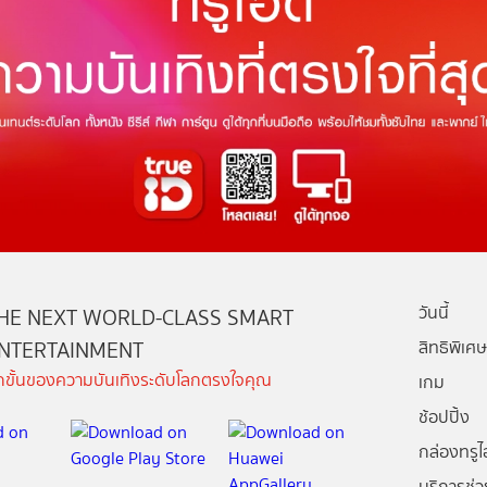
วันนี้
HE NEXT WORLD-CLASS SMART
NTERTAINMENT
สิทธิพิเศษ
ีกขั้นของความบันเทิงระดับโลกตรงใจคุณ
เกม
ช้อปปิ้ง
กล่องทรูไอ
บริการช่ว