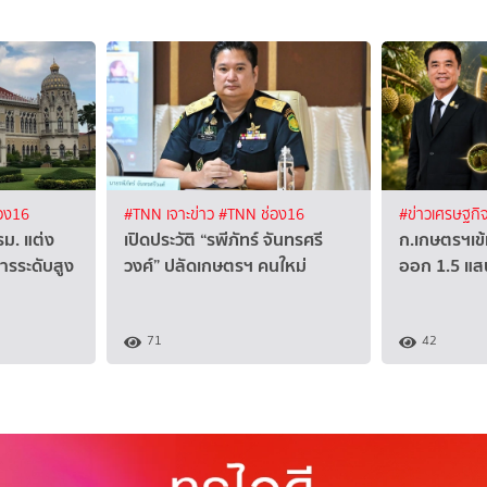
อง16
#TNN เจาะข่าว
#TNN ช่อง16
#ข่าวเศรษฐกิ
รม. แต่ง
เปิดประวัติ “รพีภัทร์ จันทรศรี
ก.เกษตรฯเข้ม
การระดับสูง
วงศ์” ปลัดเกษตรฯ คนใหม่
ออก 1.5 แส
71
42