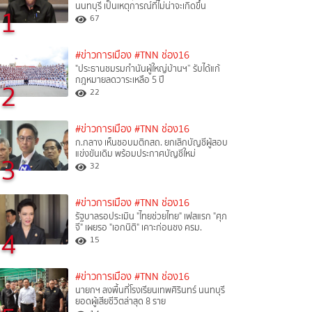
นนทบุรี เป็นเหตุการณ์ที่ไม่น่าจะเกิดขึ้น
1
67
#ข่าวการเมือง
#TNN ช่อง16
"ประธานชมรมกำนันผู้ใหญ่บ้านฯ” รับได้แก้
กฎหมายลดวาระเหลือ 5 ปี
2
22
#ข่าวการเมือง
#TNN ช่อง16
ก.กลาง เห็นชอบมติกสถ. ยกเลิกบัญชีผู้สอบ
แข่งขันเดิม พร้อมประกาศบัญชีใหม่
3
32
#ข่าวการเมือง
#TNN ช่อง16
รัฐบาลรอประเมิน "ไทยช่วยไทย" เฟสแรก "ศุภ
จี" เผยรอ "เอกนิติ" เคาะก่อนชง ครม.
4
15
#ข่าวการเมือง
#TNN ช่อง16
นายกฯ ลงพื้นที่โรงเรียนเทพศิรินทร์ นนทบุรี
ยอดผู้เสียชีวิตล่าสุด 8 ราย