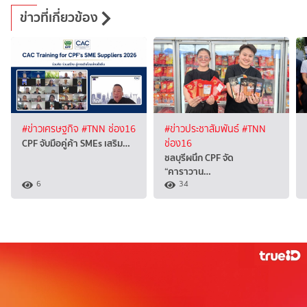
ข่าวที่เกี่ยวข้อง
#ข่าวเศรษฐกิจ
#TNN ช่อง16
#ข่าวประชาสัมพันธ์
#TNN
CPF จับมือคู่ค้า SMEs เสริม…
ช่อง16
ชลบุรีผนึก CPF จัด
“คาราวาน…
6
34