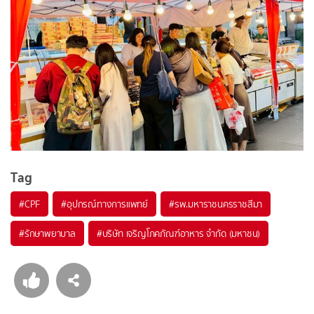
Tag
#
CPF
#
อุปกรณ์ทางการแพทย์
#
รพ.มหาราชนครราชสีมา
#
รักษาพยาบาล
#
บริษัท เจริญโภคภัณฑ์อาหาร จำกัด (มหาชน)