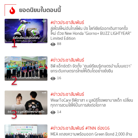
ยอดนิยมในตอนนี้
#ข่าวประชาสัมพันธ์
สู่สไตล์ใหม่อันไกลโพ้น บัซ ไลท์เยียร์ออกเดินทางครั้ง
ใหม่ ด้วย New Honda "Giorno+ BUZZ LIGHTYEAR"
1
Limited Edition
88
#ข่าวประชาสัมพันธ์
ซีพี แอ็กซ์ตร้า จัดตั้ง “ศูนย์เรียนรู้เกษตรบ้านโนนเขวา”
ยกระดับเกษตรกรไทยให้เติบโตอย่างยั่งยืน
2
16
#ข่าวประชาสัมพันธ์
WearToCare ซีพีอาสา x มูลนิธิโรงพยาบาลเด็ก เปลี่ยน
ทุกการสวมใส่ให้เป็นการส่งต่อโอกาส
3
14
#ข่าวประชาสัมพันธ์
#TNN ช่อง16
MEA แถลงความพร้อมออก Green Bond 2,000 ล้าน