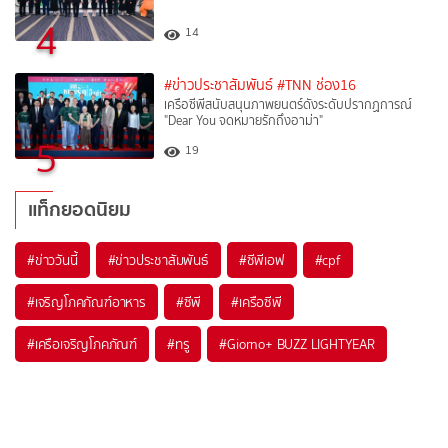
4
14
#ข่าวประชาสัมพันธ์
#TNN ช่อง16
เครือซีพีสนับสนุนภาพยนตร์ดังระดับปรากฏการณ์
"Dear You จดหมายรักถึงอาม่า"
5
19
แท็กยอดนิยม
#
ข่าววันนี้
#
ข่าวประชาสัมพันธ์
#
ซีพีเอฟ
#
cpf
#
เจริญโภคภัณฑ์อาหาร
#
ซีพี
#
เครือซีพี
#
เครือเจริญโภคภัณฑ์
#
ทรู
#
Giorno+ BUZZ LIGHTYEAR