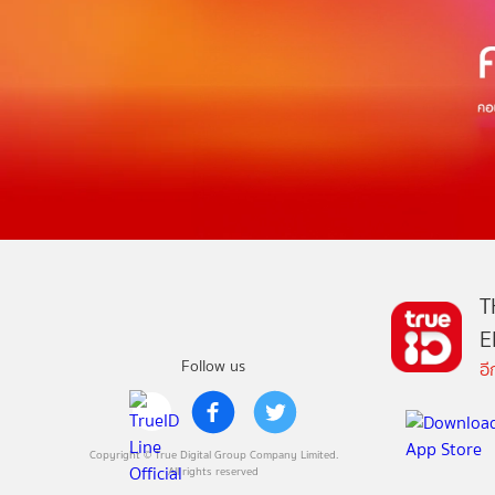
T
E
Follow us
อ
Copyright © True Digital Group Company Limited.
All rights reserved