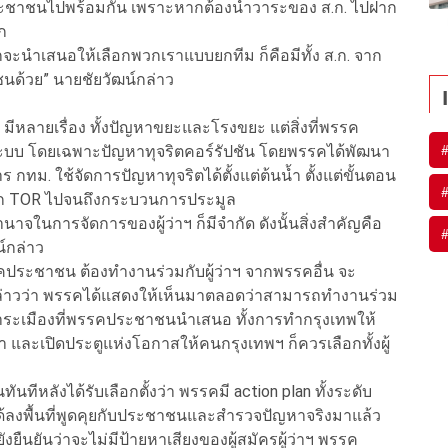
รคประชาชนไปพร้อมกัน เพราะหากต้องนำวาระของ ส.ก. ไปฝาก
ก
ากจะนำเสนอให้เลือกพวกเราแบบยกทีม ก็คือมีทั้ง ส.ก. จาก
นด้วย” นายชัยวัฒน์กล่าว
 มีหลายเรื่อง ทั้งปัญหาขยะและโรงขยะ แต่สิ่งที่พรรค
งระบบ โดยเฉพาะปัญหาทุจริตคอร์รัปชัน โดยพรรคได้พัฒนา
ร กทม. ใช้จัดการปัญหาทุจริตได้ตั้งแต่ต้นน้ำ ตั้งแต่ขั้นตอน
ก TOR ไปจนถึงกระบวนการประมูล
ำนาจในการจัดการของผู้ว่าฯ ก็มีจำกัด ดังนั้นสิ่งสำคัญคือ
น์กล่าว
รคประชาชน ต้องทำงานร่วมกับผู้ว่าฯ จากพรรคอื่น จะ
กล่าวว่า พรรคได้แสดงให้เห็นมาตลอดว่าสามารถทำงานร่วม
าระเมืองที่พรรคประชาชนนำเสนอ ทั้งการทำกรุงเทพให้
้ำ และเปิดประตูแห่งโอกาสให้คนกรุงเทพฯ ก็ควรเลือกทั้งผู้
ีหลังได้รับเลือกตั้งว่า พรรคมี action plan ทั้งระดับ
 ได้ลงพื้นที่พูดคุยกับประชาชนและสำรวจปัญหาจริงมาแล้ว
ังยืนยันว่าจะไม่มีป้ายหาเสียงของผู้สมัครผู้ว่าฯ พรรค