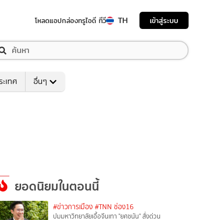
TH
เข้าสู่ระบบ
โหลดแอป
กล่องทรูไอดี ทีวี
ระเทศ
อื่นๆ
ยอดนิยมในตอนนี้
#ข่าวการเมือง
#TNN ช่อง16
ปมมหาวิทยาลัยเอื้อจีนเทา "ยศชนัน" สั่งด่วน