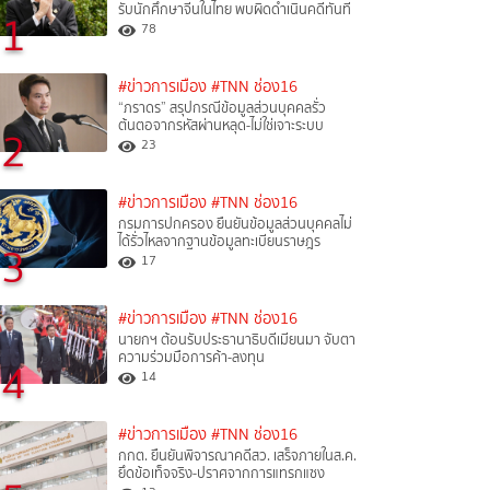
รับนักศึกษาจีนในไทย พบผิดดำเนินคดีทันที
1
78
#ข่าวการเมือง
#TNN ช่อง16
“ภราดร” สรุปกรณีข้อมูลส่วนบุคคลรั่ว
ต้นตอจากรหัสผ่านหลุด-ไม่ใช่เจาะระบบ
2
23
#ข่าวการเมือง
#TNN ช่อง16
กรมการปกครอง ยืนยันข้อมูลส่วนบุคคลไม่
ได้รั่วไหลจากฐานข้อมูลทะเบียนราษฎร
3
17
#ข่าวการเมือง
#TNN ช่อง16
นายกฯ ต้อนรับประธานาธิบดีเมียนมา จับตา
ความร่วมมือการค้า-ลงทุน
4
14
#ข่าวการเมือง
#TNN ช่อง16
กกต. ยืนยันพิจารณาคดีสว. เสร็จภายในส.ค.
ยึดข้อเท็จจริง-ปราศจากการแทรกแซง