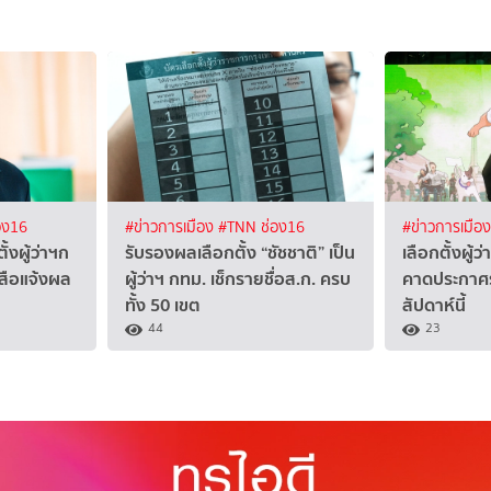
อง16
#ข่าวการเมือง
#TNN ช่อง16
#ข่าวการเมือ
้งผู้ว่าฯก
รับรองผลเลือกตั้ง “ชัชชาติ” เป็น
เลือกตั้งผู้
งสือแจ้งผล
ผู้ว่าฯ กทม. เช็กรายชื่อส.ก. ครบ
คาดประกาศ
ทั้ง 50 เขต
สัปดาห์นี้
44
23