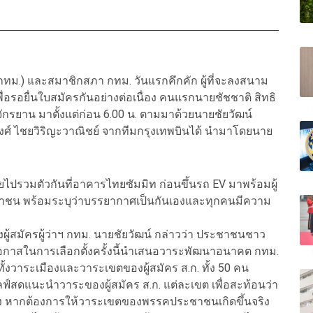
(กทม.) และสมาชิกสภา กทม. วันแรกคึกคัก ผู้ที่จะลงสนาม
อรอยื่นใบสมัครกันอย่างต่อเนื่อง คนแรกนายชัชชาติ สิทธิ
ปันจักรยาน มาตั้งแต่ก่อน 6.00 น. ตามมาด้วยนายชัยวัฒน์
 ไชยวิริญะวาณิชย์ จากทีมกรุงเทพบินได้ นำมาโดยนาย
 โดยไปรวมตัวกันที่อาคารไทยซัมมิท ก่อนขึ้นรถ EV มาพร้อมผู้
าชน พร้อมระบุว่าบรรยากาศเป็นกันเองและทุกคนมีความ
งผู้สมัครผู้ว่าฯ กทม. นายชัยวัฒน์ กล่าวว่า ประชาชนชาว
ช้โอกาสในการเลือกตั้งครั้งนี้นำเสนอวาระพัฒนาอนาคต กทม.
ทั้งวาระเมืองและวาระเขตของผู้สมัคร ส.ก. ทั้ง 50 คน
ฟ์สดแนะนำวาระของผู้สมัคร ส.ก. แต่ละเขต เพื่อสะท้อนว่า
กตั้ง หากต้องการให้วาระเขตของพรรคประชาชนเกิดขึ้นจริง