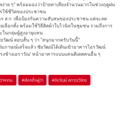
ง่าย ๆ” พร้อมมองว่าป้ายหาเสียงจำนวนมากในช่วงฤดูฝน
รใช้ชีวิตของประชาชน
ัคร ส.ก. เพื่อป้องกันความสับสนของประชาชน แต่จะลด
ือกตั้ง พร้อมใช้วิธีติดผ้าใบไวนิลในชุมชน รวมถึงการ
นกลุ่มผู้สูงอายุแทน
ยชัยวัฒน์ ตอบสั้น ๆ ว่า “สนุกมากครับวันนี้”
ห้สัมภาษณ์เสร็จแล้ว ชัยวัฒน์ได้เดินเข้าอาคารไอรวัฒน์
์ทรงช้างเอราวัณ' หน้าอาคารแบบแคนดิเดตคนอื่น ๆ
้ว่าฯกทม.
#
เลือกตั้งผู้ว่า
#
ชัยวัฒน์ สถาวรวิจิตร