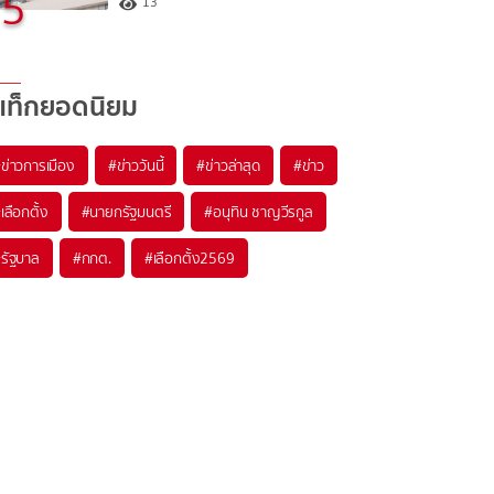
5
13
แท็กยอดนิยม
#
ข่าวการเมือง
#
ข่าววันนี้
#
ข่าวล่าสุด
#
ข่าว
#
เลือกตั้ง
#
นายกรัฐมนตรี
#
อนุทิน ชาญวีรกูล
#
รัฐบาล
#
กกต.
#
เลือกตั้ง2569