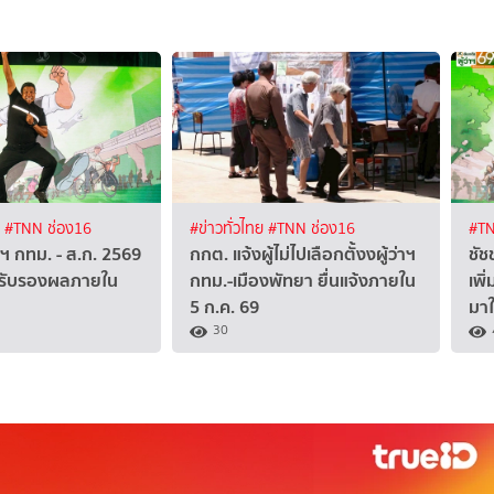
ง
#TNN ช่อง16
#ข่าวทั่วไทย
#TNN ช่อง16
#TN
ว่าฯ กทม. - ส.ก. 2569
กกต. แจ้งผู้ไม่ไปเลือกตั้งงผู้ว่าฯ
ชัช
รับรองผลภายใน
กทม.-เมืองพัทยา ยื่นแจ้งภายใน
เพิ
5 ก.ค. 69
มาใ
30