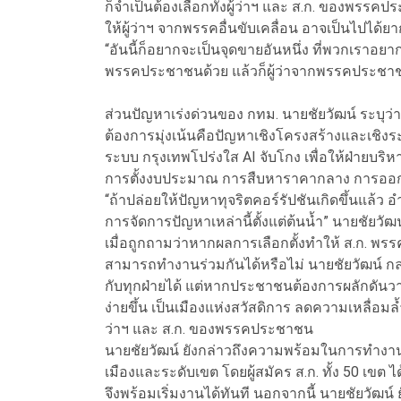
ก็จำเป็นต้องเลือกทั้งผู้ว่าฯ และ ส.ก. ของพร
ให้ผู้ว่าฯ จากพรรคอื่นขับเคลื่อน อาจเป็นไปได้ยา
“อันนี้ก็อยากจะเป็นจุดขายอันหนึ่ง ที่พวกเราอย
พรรคประชาชนด้วย แล้วก็ผู้ว่าจากพรรคประชาช
ส่วนปัญหาเร่งด่วนของ กทม. นายชัยวัฒน์ ระบุว่า
ต้องการมุ่งเน้นคือปัญหาเชิงโครงสร้างและเชิ
ระบบ กรุงเทพโปร่งใส AI จับโกง เพื่อให้ฝ่ายบริหา
การตั้งงบประมาณ การสืบหาราคากลาง การออ
“ถ้าปล่อยให้ปัญหาทุจริตคอร์รัปชันเกิดขึ้นแล้ว อ
การจัดการปัญหาเหล่านี้ตั้งแต่ต้นน้ำ” นายชัยวัฒ
เมื่อถูกถามว่าหากผลการเลือกตั้งทำให้ ส.ก. พร
สามารถทำงานร่วมกันได้หรือไม่ นายชัยวัฒน์ 
กับทุกฝ่ายได้ แต่หากประชาชนต้องการผลักดันว
ง่ายขึ้น เป็นเมืองแห่งสวัสดิการ ลดความเหลื่อมล
ว่าฯ และ ส.ก. ของพรรคประชาชน
นายชัยวัฒน์ ยังกล่าวถึงความพร้อมในการทำงานทันท
เมืองและระดับเขต โดยผู้สมัคร ส.ก. ทั้ง 50 เขต
จึงพร้อมเริ่มงานได้ทันที นอกจากนี้ นายชัยวัฒน์ ย