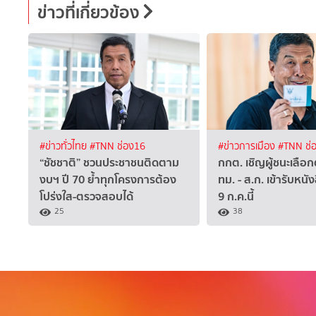
ข่าวที่เกี่ยวข้อง
#ข่าวทั่วไทย
#TNN ช่อง16
#ข่าวการเมือง
#TNN ช่
“ชัชชาติ” ชวนประชาชนติดตาม
กกต. เชิญผู้ชนะเลือกตั
งบฯ ปี 70 ย้ำทุกโครงการต้อง
ทม. - ส.ก. เข้ารับหนั
โปร่งใส-ตรวจสอบได้
9 ก.ค.นี้
25
38