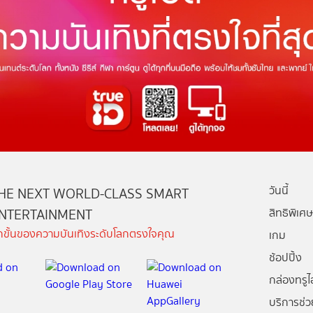
วันนี้
HE NEXT WORLD-CLASS SMART
NTERTAINMENT
สิทธิพิเศษ
ีกขั้นของความบันเทิงระดับโลกตรงใจคุณ
เกม
ช้อปปิ้ง
กล่องทรูไอ
บริการช่ว