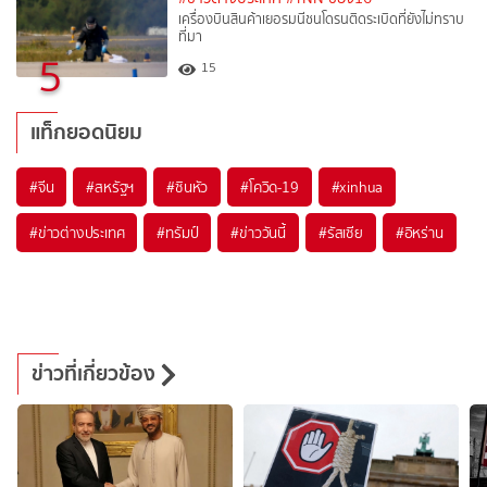
เครื่องบินสินค้าเยอรมนีชนโดรนติดระเบิดที่ยังไม่ทราบ
ที่มา
5
15
แท็กยอดนิยม
#
จีน
#
สหรัฐฯ
#
ซินหัว
#
โควิด-19
#
xinhua
#
ข่าวต่างประเทศ
#
ทรัมป์
#
ข่าววันนี้
#
รัสเซีย
#
อิหร่าน
ข่าวที่เกี่ยวข้อง