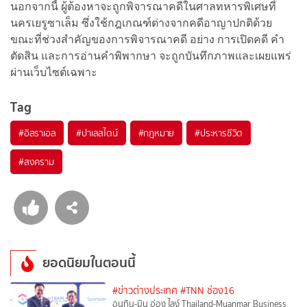
นอกจากนี้ ผู้ต้องหาจะถูกพิจารณาคดีในศาลทหารพิเศษที่
นครเยรูซาเล็ม ซึ่งใช้กฎเกณฑ์ต่างจากคดีอาญาปกติด้วย
ขณะที่ช่วงสำคัญของการพิจารณาคดี อย่าง การเปิดคดี คำ
ตัดสิน และการอ่านคำพิพากษา จะถูกบันทึกภาพและเผยแพร่
ผ่านเว็บไซต์เฉพาะ
Tag
#
อิสราเอล
#
ปาเลสไตน์
#
กฎหมาย
#
ประหารชีวิต
#
สงคราม
ยอดนิยมในตอนนี้
#ข่าวต่างประเทศ
#TNN ช่อง16
อนุทิน-มิน อ่อง ไลง์ Thailand-Myanmar Business