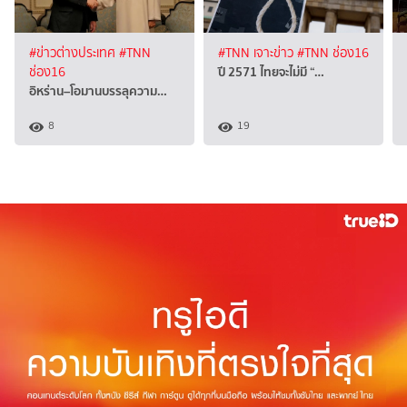
#ข่าวต่างประเทศ
#TNN
#TNN เจาะข่าว
#TNN ช่อง16
ปี 2571 ไทยจะไม่มี “…
ช่อง16
อิหร่าน–โอมานบรรลุความ…
8
19