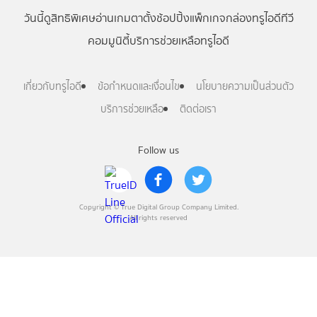
วันนี้
ดู
สิทธิพิเศษ
อ่าน
เกม
ตาตั้ง
ช้อปปิ้ง
แพ็กเกจ
กล่องทรูไอดีทีวี
คอมมูนิตี้
บริการช่วยเหลือทรูไอดี
เกี่ยวกับทรูไอดี
ข้อกำหนดและเงื่อนไข
นโยบายความเป็นส่วนตัว
บริการช่วยเหลือ
ติดต่อเรา
Follow us
Copyright © True Digital Group Company Limited.
All rights reserved