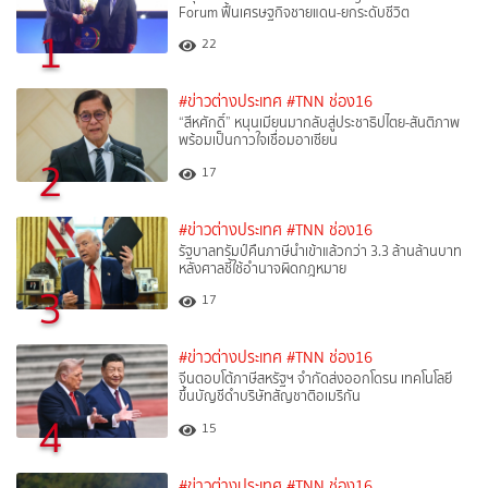
Forum ฟื้นเศรษฐกิจชายแดน-ยกระดับชีวิต
1
22
#ข่าวต่างประเทศ
#TNN ช่อง16
“สีหศักดิ์”​ หนุนเมียนมากลับสู่ประชาธิปไตย-สันติภาพ
พร้อมเป็นกาวใจเชื่อมอาเซียน
2
17
#ข่าวต่างประเทศ
#TNN ช่อง16
รัฐบาลทรัมป์คืนภาษีนำเข้าแล้วกว่า 3.3 ล้านล้านบาท
หลังศาลชี้ใช้อำนาจผิดกฎหมาย
3
17
#ข่าวต่างประเทศ
#TNN ช่อง16
จีนตอบโต้ภาษีสหรัฐฯ จำกัดส่งออกโดรน เทคโนโลยี
ขึ้นบัญชีดำบริษัทสัญชาติอเมริกัน
4
15
#ข่าวต่างประเทศ
#TNN ช่อง16