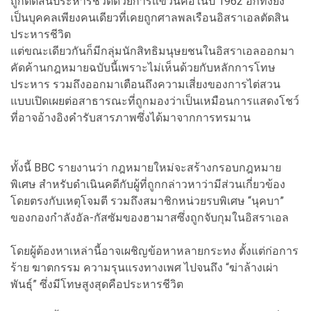
ถูกตัดสินประหารชีวิตด้วยการแขวนคอในปี 1962 อีกทั้งยัง
เป็นบุคคลเพียงคนเดียวที่เคยถูกศาลพลเรือนอิสราเอลตัดสิน
ประหารชีวิต
แต่ขณะเดียวกันก็มีกลุ่มนักสิทธิมนุษยชนในอิสราเอลออกมา
คัดค้านกฎหมายฉบับนี้เพราะไม่เห็นด้วยกับหลักการโทษ
ประหาร รวมถึงออกมาเตือนถึงความเสี่ยงของการไต่สวน
แบบเปิดเผยต่อสาธารณะที่ถูกมองว่าเป็นเหมือนการแสดงโชว์
ที่อาจอ้างอิงคำรับสารภาพซึ่งได้มาจากการทรมาน
ทั้งนี้ BBC รายงานว่า กฎหมายใหม่จะสร้างกรอบกฎหมาย
พิเศษ สำหรับดำเนินคดีกับผู้ที่ถูกกล่าวหาว่ามีส่วนเกี่ยวข้อง
โดยตรงกับเหตุโจมตี รวมถึงสมาชิกหน่วยรบพิเศษ “นุคบา”
ของกองกำลังอัล-กัสซัมของฮามาสซึ่งถูกจับกุมในอิสราเอล
โดยผู้ต้องหาเหล่านี้อาจเผชิญข้อหาหลายกระทง ตั้งแต่ก่อการ
ร้าย ฆาตกรรม ความรุนแรงทางเพศ ไปจนถึง “ฆ่าล้างเผ่า
พันธุ์” ซึ่งมีโทษสูงสุดคือประหารชีวิต