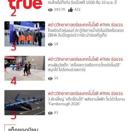
คนไทยไม่ทิ้งกัน รับเน็ตฟรี 10GB เริ่ม 10 เม.ย. นี้
2
293.7K
422
#ข่าววิทยาศาสตร์และเทคโนโลยี
#TNN ช่อง16
ไทยเปิดตัวหุ่นยนต์ AI กู้ภัยทางน้ำอัตโนมัติเครื่องแรก
ZBHA จับมือซูเปอร์ การ์ด นำร่องที่ภูเก็ต
3
18
#ข่าววิทยาศาสตร์และเทคโนโลยี
#TNN ช่อง16
สานฝันวัยเด็ก “เครื่องแกว่งเชือกกระโดดอัตโนมัติ”
สนุกได้ ไม่ง้อคนช่วยแกว่ง
4
15
#ข่าววิทยาศาสตร์และเทคโนโลยี
#TNN ช่อง16
3 ยักษ์ใหญ่ "แท็กซี่บินได้" พลังงานไฟฟ้า โชว์ตัวในงาน
"Farnborough 2026"
5
83
แท็กยอดนิยม