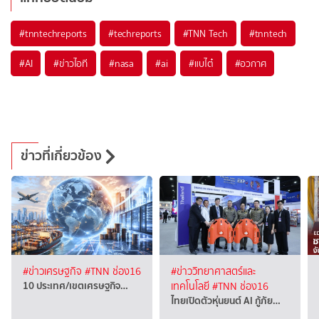
#
tnntechreports
#
techreports
#
TNN Tech
#
tnntech
#
AI
#
ข่าวไอที
#
nasa
#
ai
#
แบไต๋
#
อวกาศ
ข่าวที่เกี่ยวข้อง
#ข่าวเศรษฐกิจ
#TNN ช่อง16
#ข่าววิทยาศาสตร์และ
10 ประเทศ/เขตเศรษฐกิจ…
เทคโนโลยี
#TNN ช่อง16
ไทยเปิดตัวหุ่นยนต์ AI กู้ภัย…