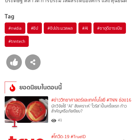
ประดิษฐ์ คลาวด์ การประมวลผลระดับองค์กร และหุ่นยนต์
Tag
#
nvidia
#
ชิป
#
ชิปประมวลผล
#
AI
#
ซาอุดีอาระเบีย
#
tnntech
ยอดนิยมในตอนนี้
#ข่าววิทยาศาสตร์และเทคโนโลยี
#TNN ช่อง16
นักวิจัยใช้ “AI” สังเคราะห์ “ไวรัส”เป็นครั้งแรก ก้าว
สำคัญหรือภัยเงียบ?
1
41
#โควิด-19
#TrueID