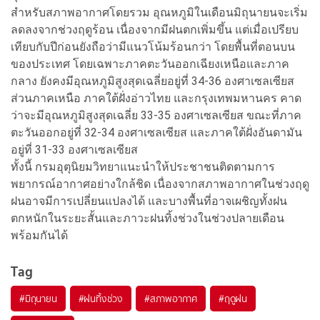
สำหรับสภาพอากาศโดยรวม อุณหภูมิในเดือนมิถุนายนจะเริ่ม
ลดลงจากช่วงฤดูร้อน เนื่องจากมีฝนตกเพิ่มขึ้น แต่เมื่อเปรียบ
เทียบกับปีก่อนยังถือว่ามีแนวโน้มร้อนกว่า โดยพื้นที่ตอนบน
ของประเทศ โดยเฉพาะภาคตะวันออกเฉียงเหนือและภาค
กลาง ยังคงมีอุณหภูมิสูงสุดเฉลี่ยอยู่ที่ 34-36 องศาเซลเซียส
ส่วนภาคเหนือ ภาคใต้ฝั่งอ่าวไทย และกรุงเทพมหานคร คาด
ว่าจะมีอุณหภูมิสูงสุดเฉลี่ย 33-35 องศาเซลเซียส ขณะที่ภาค
ตะวันออกอยู่ที่ 32-34 องศาเซลเซียส และภาคใต้ฝั่งอันดามัน
อยู่ที่ 31-33 องศาเซลเซียส
ทั้งนี้ กรมอุตุนิยมวิทยาแนะนำให้ประชาชนติดตามการ
พยากรณ์อากาศอย่างใกล้ชิด เนื่องจากสภาพอากาศในช่วงฤดู
ฝนอาจมีการเปลี่ยนแปลงได้ และบางพื้นที่อาจเผชิญทั้งฝน
ตกหนักในระยะสั้นและภาวะฝนทิ้งช่วงในช่วงปลายเดือน
พร้อมกันได้
Tag
#
มิถุนายน
#
ฝนทิ้งช่วง
#
สภาพอากาศ
#
ฤดูฝน