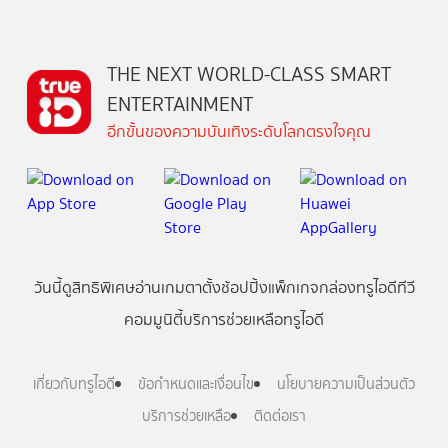
THE NEXT WORLD-CLASS SMART
ENTERTAINMENT
อีกขั้นของความบันเทิงระดับโลกตรงใจคุณ
วันนี้
ดู
สิทธิพิเศษ
อ่าน
เกม
ตาตั้ง
ช้อปปิ้ง
แพ็กเกจ
กล่องทรูไอดีทีวี
คอมมูนิตี้
บริการช่วยเหลือทรูไอดี
เกี่ยวกับทรูไอดี
ข้อกำหนดและเงื่อนไข
นโยบายความเป็นส่วนตัว
บริการช่วยเหลือ
ติดต่อเรา