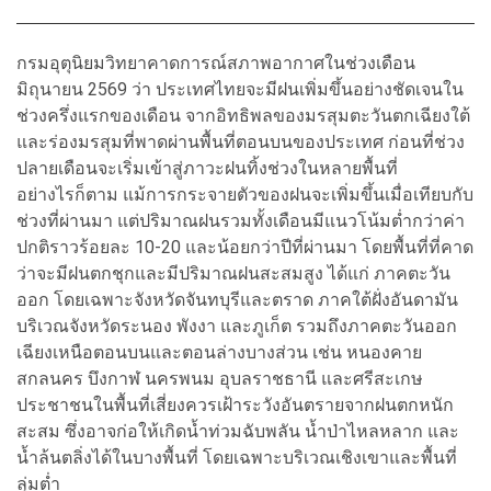
กรมอุตุนิยมวิทยาคาดการณ์สภาพอากาศในช่วงเดือน
มิถุนายน 2569 ว่า ประเทศไทยจะมีฝนเพิ่มขึ้นอย่างชัดเจนใน
ช่วงครึ่งแรกของเดือน จากอิทธิพลของมรสุมตะวันตกเฉียงใต้
และร่องมรสุมที่พาดผ่านพื้นที่ตอนบนของประเทศ ก่อนที่ช่วง
ปลายเดือนจะเริ่มเข้าสู่ภาวะฝนทิ้งช่วงในหลายพื้นที่
อย่างไรก็ตาม แม้การกระจายตัวของฝนจะเพิ่มขึ้นเมื่อเทียบกับ
ช่วงที่ผ่านมา แต่ปริมาณฝนรวมทั้งเดือนมีแนวโน้มต่ำกว่าค่า
ปกติราวร้อยละ 10-20 และน้อยกว่าปีที่ผ่านมา โดยพื้นที่ที่คาด
ว่าจะมีฝนตกชุกและมีปริมาณฝนสะสมสูง ได้แก่ ภาคตะวัน
ออก โดยเฉพาะจังหวัดจันทบุรีและตราด ภาคใต้ฝั่งอันดามัน
บริเวณจังหวัดระนอง พังงา และภูเก็ต รวมถึงภาคตะวันออก
เฉียงเหนือตอนบนและตอนล่างบางส่วน เช่น หนองคาย
สกลนคร บึงกาฬ นครพนม อุบลราชธานี และศรีสะเกษ
ประชาชนในพื้นที่เสี่ยงควรเฝ้าระวังอันตรายจากฝนตกหนัก
สะสม ซึ่งอาจก่อให้เกิดน้ำท่วมฉับพลัน น้ำป่าไหลหลาก และ
น้ำล้นตลิ่งได้ในบางพื้นที่ โดยเฉพาะบริเวณเชิงเขาและพื้นที่
ลุ่มต่ำ