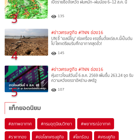
เปิดรายชื่อจังหวัด ฝนหนัก–ฝนน้อย 6–12 ส.ค. นี้
3
135
#ข่าวเศรษฐกิจ
#TNN ช่อง16
UN ชี้ "เอลนีโญ" เร่งเครื่อง แรงขึ้นตั้งแต่ส.ค.นี้เป็นต้น
ไป โลกเตรียมรับศึกอากาศสุดขั้ว!
4
145
#ข่าวเศรษฐกิจ
#TNN ช่อง16
หุ้นดาวโจนส์วันนี้ 6 ส.ค. 2569 เพิ่มขึ้น 263.24 จุด รับ
ความหวังเจรจาอิหร่าน-สหรัฐ
5
107
แท็กยอดนิยม
#
สภาพอากาศ
#
กรมอุตุนิยมวิทยา
#
พยากรณ์อากาศ
#
ราคาทอง
#
ย่อโลกเศรษฐกิจ
#
โลกร้อน
#
เศรษฐกิจ