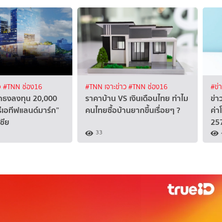
จ
#TNN ช่อง16
#TNN เจาะข่าว
#TNN ช่อง16
#ข่
ักธงลงทุน 20,000
ราคาบ้าน VS เงินเดือนไทย ทำไม
ข่า
ีเอทีฟแลนด์มาร์ก”
คนไทยซื้อบ้านยากขึ้นเรื่อยๆ ?
ค่า
ชีย
25
33