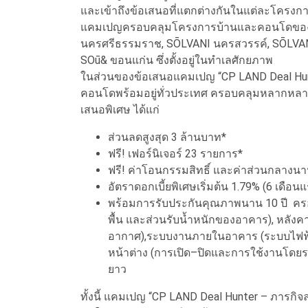
และเข้าถึงข้อเสนอที่แตกต่างกันในแต่ละโครง
แคมเปญครอบคลุมโครงการบ้านและคอนโดของ C
นครศรีธรรมราช, SŌLVANI นครสวรรค์, SŌLVAN
SOū& ขอนแก่น ซึ่งตั้งอยู่ในทำเลศักยภาพ
ในส่วนของข้อเสนอแคมเปญ “CP LAND Deal Hunt
คอนโดพร้อมอยู่ทั่วประเทศ ครอบคลุมหลากหลายร
เสนอพิเศษ ได้แก่
ส่วนลดสูงสุด 3 ล้านบาท*
ฟรี! เฟอร์นิเจอร์ 23 รายการ*
ฟรี! ค่าโอนกรรมสิทธิ์ และค่าส่วนกลางนาน
อัตราดอกเบี้ยพิเศษเริ่มต้น 1.79% (6 เดือน
พร้อมการรับประกันคุณภาพนาน 10 ปี ครอ
พื้น และส่วนรับน้ำหนักของอาคาร), หลังค
อากาศ),ระบบงานภายในอาคาร (ระบบไฟฟ้า
หน้าต่าง (การเปิด–ปิดและการใช้งานโดยรว
ยาว
ทั้งนี้ แคมเปญ “CP LAND Deal Hunter – ภารกิจล่าดี