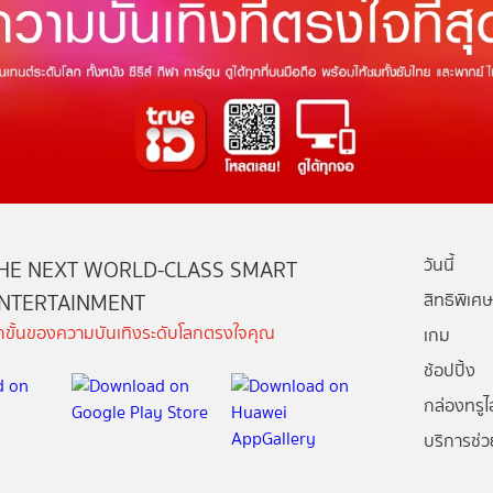
วันนี้
HE NEXT WORLD-CLASS SMART
NTERTAINMENT
สิทธิพิเศษ
ีกขั้นของความบันเทิงระดับโลกตรงใจคุณ
เกม
ช้อปปิ้ง
กล่องทรูไอ
บริการช่ว