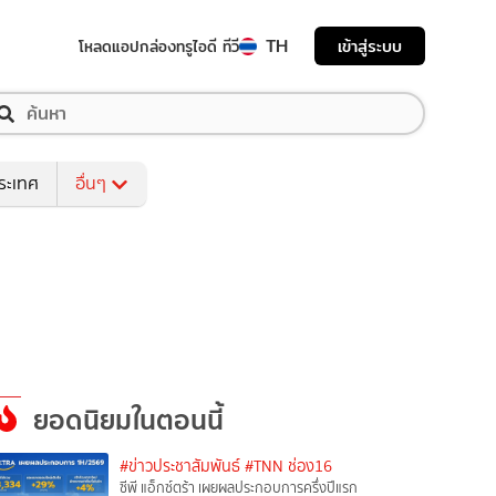
TH
เข้าสู่ระบบ
โหลดแอป
กล่องทรูไอดี ทีวี
ระเทศ
อื่นๆ
ยอดนิยมในตอนนี้
#ข่าวประชาสัมพันธ์
#TNN ช่อง16
ซีพี แอ็กซ์ตร้า เผยผลประกอบการครึ่งปีแรก