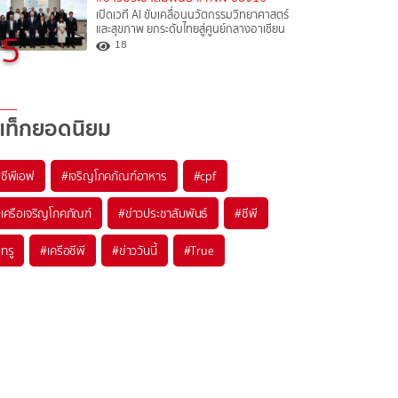
เปิดเวที AI ขับเคลื่อนนวัตกรรมวิทยาศาสตร์
และสุขภาพ ยกระดับไทยสู่ศูนย์กลางอาเซียน
5
18
แท็กยอดนิยม
#
ซีพีเอฟ
#
เจริญโภคภัณฑ์อาหาร
#
cpf
#
เครือเจริญโภคภัณฑ์
#
ข่าวประชาสัมพันธ์
#
ซีพี
#
ทรู
#
เครือซีพี
#
ข่าววันนี้
#
True