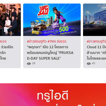
อง16
#ข่าวเศรษฐกิจ
#TNN ช่อง16
#ข่าวเศรษฐกิ
 ร่วมเปิด
"พฤกษา" เปิด 12 โครงการ
Cloud 11 ป
าร์ก
พร้อมแคมเปญใหญ่ "PRUKSA
ล้านบาท “คร
งไทย
D-DAY SUPER SALE”
ในไทยและเอเ
28
45