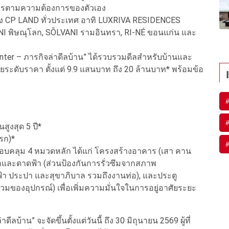
การตามความต้องการของตัวเอง
P LAND ทั่วประเทศ อาทิ LUXRIVA RESIDENCES
I พิษณุโลก, SŌLVANI รามอินทรา, RI-NÉ ขอนแก่น และ
er – ภารกิจล่าดีลบ้าน” ได้รวบรวมดีลสำหรับบ้านและ
ะดับราคา ตั้งแต่ 9.9 แสนบาท ถึง 20 ล้านบาท* พร้อมข้อ
สูงสุด 5 ปี*
แรก)*
บคลุม 4 หมวดหลัก ได้แก่ โครงสร้างอาคาร (เสา คาน
าและดาดฟ้า (ส่วนป้องกันการรั่วซึมจากสภาพ
 ประปา และสุขาภิบาล รวมถึงงานท่อ), และประตู
มของอุปกรณ์) เพื่อเพิ่มความมั่นใจในการอยู่อาศัยระยะ
ลบ้าน” จะจัดขึ้นตั้งแต่วันนี้ ถึง 30 มิถุนายน 2569 ผู้ที่