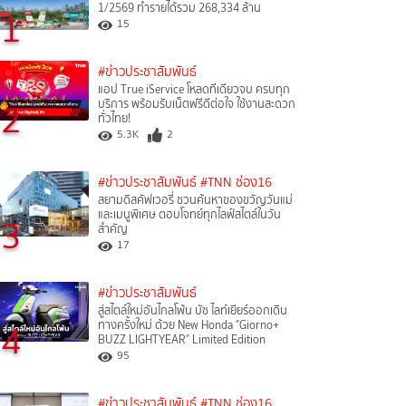
1/2569 ทำรายได้รวม 268,334 ล้าน
1
15
#ข่าวประชาสัมพันธ์
แอป True iService โหลดทีเดียวจบ ครบทุก
2
บริการ พร้อมรับเน็ตฟรีดีต่อใจ ใช้งานสะดวก
ทั่วไทย!
5.3K
2
#ข่าวประชาสัมพันธ์
#TNN ช่อง16
สยามดิสคัฟเวอรี่ ชวนค้นหาของขวัญวันแม่
และเมนูพิเศษ ตอบโจทย์ทุกไลฟ์สไตล์ในวัน
3
สำคัญ
17
#ข่าวประชาสัมพันธ์
สู่สไตล์ใหม่อันไกลโพ้น บัซ ไลท์เยียร์ออกเดิน
4
ทางครั้งใหม่ ด้วย New Honda "Giorno+
BUZZ LIGHTYEAR" Limited Edition
95
#ข่าวประชาสัมพันธ์
#TNN ช่อง16