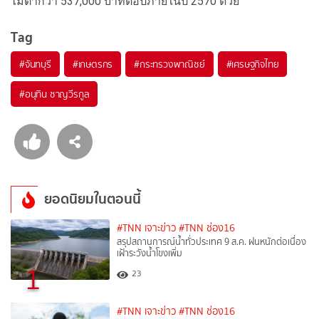
ไม่ต่ำกว่า 537,000 บาทต่อปีภายในปี 2570 ด้วย
Tag
#
จันทบุรี
#
เกษตรกร
#
กระทรวงพาณิชย์
#
เศรษฐกิจไทย
#
อนุทิน ชาญวีรกูล
ยอดนิยมในตอนนี้
#TNN เจาะข่าว
#TNN ช่อง16
สรุปสถานการณ์น้ำทั่วประเทศ 9 ส.ค. ฝนหนักต่อเนื่อง
เฝ้าระวังน้ำโขงเพิ่ม
1
23
#TNN เจาะข่าว
#TNN ช่อง16