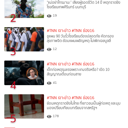
"แม่อย่าโทรมานะ” เสียงผู้รอดชีวิต 14 ปี เหตุกราดยิง
โรงเรียนเทพศิรินทร์ นนทบุรี
2
19
#TNN เจาะข่าว
#TNN ช่อง16
ชูแผน 90 วันรั้วโรงเรียนต้องปลอดภัย คัดกรอง
สุขภาพจิต-ซ้อมแผนเผชิญเหตุ-ไม่เพิกเฉยบูลลี่
3
12
#TNN เจาะข่าว
#TNN ช่อง16
เด็กก่อเหตุรุนแรงเพราะเกมจริงหรือ? เปิด 10
สัญญาณเตือนก่อนสาย
4
41
#TNN เจาะข่าว
#TNN ช่อง16
ย้อนเหตุกราดยิงในไทย ที่เยาวชนเป็นผู้ก่อเหตุ และมุม
มองเปรียบเทียบบทเรียนจากสหรัฐฯ
5
178