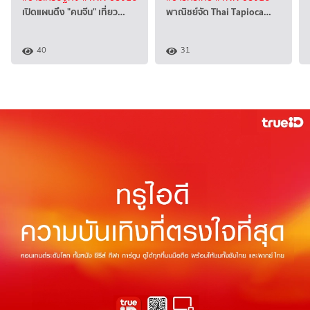
เปิดแผนดึง "คนจีน" เที่ยว…
พาณิชย์จัด Thai Tapioca…
40
31