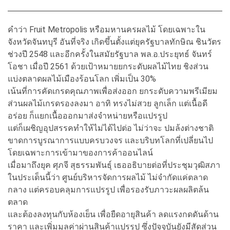
คำว่า Fruit Metropolis หรือมหานครผลไม้ โดยเฉพาะใน
จังหวัดจันทบุรี อันที่จริง เกิดขึ้นตั้งแต่ยุครัฐบาลทักษิณ ชินวัตร
ช่วงปี 2548 และอีกครั้งในสมัยรัฐบาล พล.อ.ประยุทธ์ จันทร์
โอชา เมื่อปี 2561 ด้วยเป้าหมายยกระดับผลไม้ไทย ชิงส่วน
แบ่งตลาดผลไม้เมืองร้อนโลก เพิ่มเป็น 30%
เน้นที่การคัดเกรดคุณภาพเพื่อส่งออก ยกระดับความพรีเมียม
ส่วนผลไม้เกรดรองลงมา อาทิ ทรงไม่สวย ลูกเล็ก แต่เนื้อดี
อร่อย ก็แยกเนื้อออกมาส่งจำหน่ายหรือแปรรูป
แต่ก็เผชิญอุปสรรคทำให้ไม่ได้ไปต่อ ไม่ว่าจะ ปมล้งต่างชาติ
ขาดการบูรณาการแบบครบวงจร และบริบทโลกที่เปลี่ยนไป
โดยเฉพาะการเข้ามาของการค้าออนไลน์
เมื่อมาถึงยุค ศุภจี สุธรรมพันธุ์ เธออธิบายต่อที่ประชุมวุฒิสภา
ในประเด็นนี้ว่า ศูนย์บริหารจัดการผลไม้ ไม่จำกัดแค่ตลาด
กลาง แต่ครอบคลุมการแปรรูป เพื่อรองรับภาวะผลผลิตล้น
ตลาด
และต้องลงทุนกับห้องเย็น เพื่อยืดอายุสินค้า ลดแรงกดดันด้าน
ราคา และเพิ่มมูลค่าผ่านสินค้าแปรรูป ซึ่งปัจจุบันยังมีสัดส่วน