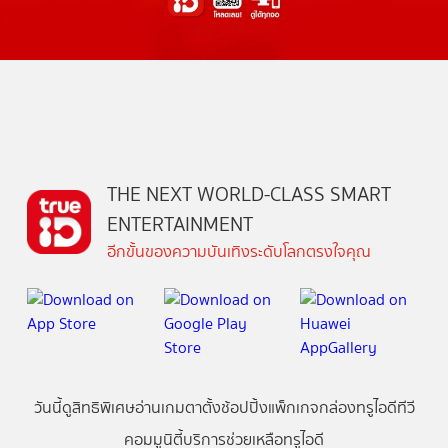
THE NEXT WORLD-CLASS SMART
ENTERTAINMENT
อีกขั้นของความบันเทิงระดับโลกตรงใจคุณ
วันนี้
ดู
สิทธิพิเศษ
อ่าน
เกม
ตาตั้ง
ช้อปปิ้ง
แพ็กเกจ
กล่องทรูไอดีทีวี
คอมมูนิตี้
บริการช่วยเหลือทรูไอดี