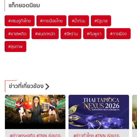
แท็กยอดนิยม
#
เศรษฐกิจไทย
#
การเมืองไทย
#
น้ำท่วม
#
รัฐบาล
#
ยาเสพติด
#
ฝนตกหนัก
#
อิหร่าน
#
กัมพูชา
#
การเมือง
#
สุขภาพ
ข่าวที่เกี่ยวข้อง
#ข่าวเศรษฐกิจ
#TNN ช่อง16
#ข่าวทั่วไทย
#TNN ช่อง16