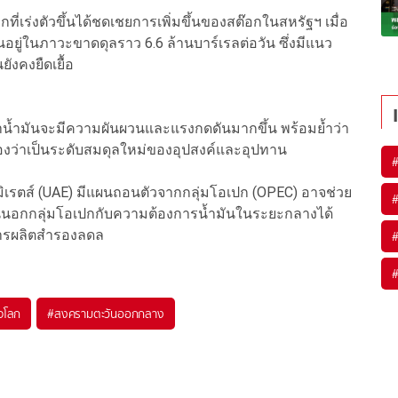
เร่งตัวขึ้นได้ชดเชยการเพิ่มขึ้นของสต๊อกในสหรัฐฯ เมื่อ
นอยู่ในภาวะขาดดุลราว 6.6 ล้านบาร์เรลต่อวัน ซึ่งมีแนว
งคงยืดเยื้อ
าคาน้ำมันจะมีความผันผวนและแรงกดดันมากขึ้น พร้อมย้ำว่า
องว่าเป็นระดับสมดุลใหม่ของอุปสงค์และอุปทาน
มิเรตส์ (UAE) มีแผนถอนตัวจากกลุ่มโอเปก (OPEC) อาจช่วย
นนอกกลุ่มโอเปกกับความต้องการน้ำมันในระยะกลางได้
งการผลิตสำรองลดล
จโลก
#
สงครามตะวันออกกลาง