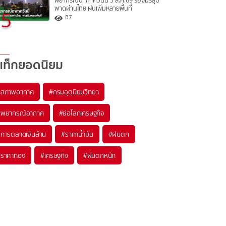
พยากรณ์อากาศวันนี้ 5 ส.ค.69 ร่องมรสุม
พาดผ่านไทย ฝนเพิ่มหลายพื้นที่
5
87
แท็กยอดนิยม
#
สภาพอากาศ
#
กรมอุตุนิยมวิทยา
#
พยากรณ์อากาศ
#
ย่อโลกเศรษฐกิจ
#
การตลาดเงินล้าน
#
ราคาน้ำมัน
#
ฝนตก
#
ราคาทอง
#
เศรษฐกิจ
#
ฝนตกหนัก