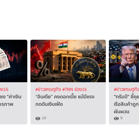
อง16
#ข่าวเศรษฐกิจ
#TNN ช่อง16
#ข่าวเศรษฐกิ
ง "ค่าเงิน
“อินเดีย” คงดอกเบี้ย แม้มีแรง
"ทรัมป์" ชี้ค
ียรภาพ
กดดันเงินเฟ้อ
เรือสินค้าถู
ผันผวน
10
9