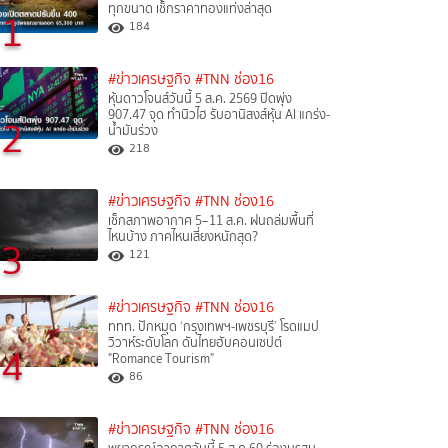
ทุกขนาด เช็กราคาทองแท่งล่าสุด
1
184
#ข่าวเศรษฐกิจ
#TNN ช่อง16
หุ้นดาวโจนส์วันนี้ 5 ส.ค. 2569 ปิดพุ่ง
907.47 จุด ทำนิวไฮ รับอานิสงส์หุ้น AI แกร่ง-
2
น้ำมันร่วง
218
#ข่าวเศรษฐกิจ
#TNN ช่อง16
เช็กสภาพอากาศ 5–11 ส.ค. ฝนถล่มพื้นที่
ไหนบ้าง ภาคไหนเสี่ยงหนักสุด?
3
121
#ข่าวเศรษฐกิจ
#TNN ช่อง16
ททท. ปักหมุด ‘กรุงเทพฯ-เพชรบุรี’ โรดแมป
วิวาห์ระดับโลก ดันไทยฮับคอนเซปต์
4
"Romance Tourism"
86
#ข่าวเศรษฐกิจ
#TNN ช่อง16