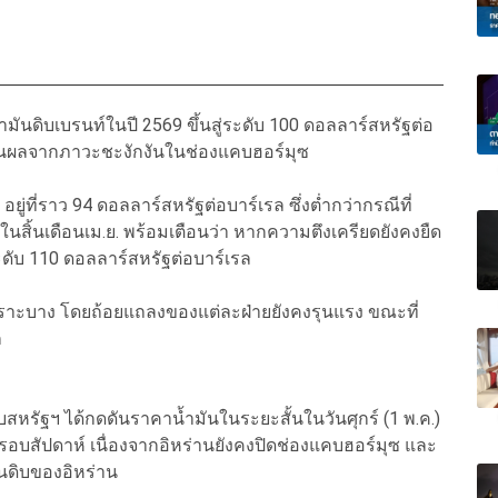
ำมันดิบเบรนท์ในปี 2569 ขึ้นสู่ระดับ 100 ดอลลาร์สหรัฐต่อ
เป็นผลจากภาวะชะงักงันในช่องแคบฮอร์มุซ
ู่ที่ราว 94 ดอลลาร์สหรัฐต่อบาร์เรล ซึ่งต่ำกว่ากรณีที่
สิ้นเดือนเม.ย. พร้อมเตือนว่า หากความตึงเครียดยังคงยืด
ระดับ 110 ดอลลาร์สหรัฐต่อบาร์เรล
งเปราะบาง โดยถ้อยแถลงของแต่ละฝ่ายยังคงรุนแรง ขณะที่
ก
หรัฐฯ ได้กดดันราคาน้ำมันในระยะสั้นในวันศุกร์ (1 พ.ค.)
นรอบสัปดาห์ เนื่องจากอิหร่านยังคงปิดช่องแคบฮอร์มุซ และ
นดิบของอิหร่าน