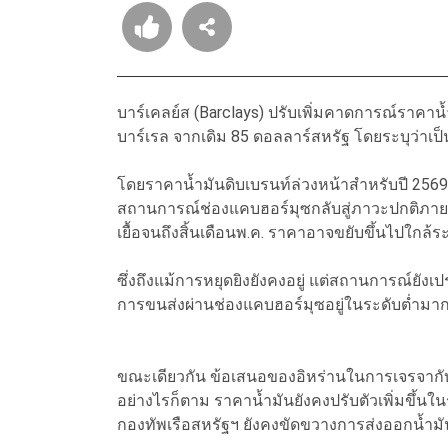
บาร์เคลย์ส (Barclays) ปรับเพิ่มคาดการณ์ราคาน้
บาร์เรล จากเดิม 85 ดอลลาร์สหรัฐ โดยระบุว่า
โดยราคาน้ำมันดิบเบรนท์ล่วงหน้าสำหรับปี 2569 อย
สถานการณ์ช่องแคบฮอร์มุซกลับสู่ภาวะปกติภายใน
เยื้อจนถึงสิ้นเดือนพ.ค. ราคาอาจขยับขึ้นไปใกล้
ซึ่งถึงแม้การหยุดยิงยังคงอยู่ แต่สถานการณ์ยั
การขนส่งผ่านช่องแคบฮอร์มุซอยู่ในระดับต่ำมา
ขณะเดียวกัน ข้อเสนอของอิหร่านในการเจรจากับส
อย่างไรก็ตาม ราคาน้ำมันยังคงปรับตัวเพิ่มขึ้นใ
กองทัพเรือสหรัฐฯ ยังคงขัดขวางการส่งออกน้ำมั