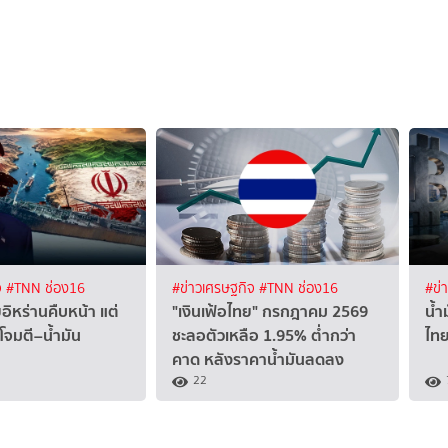
จ
#TNN ช่อง16
#ข่าวเศรษฐกิจ
#TNN ช่อง16
#ข่
ุยอิหร่านคืบหน้า แต่
"เงินเฟ้อไทย" กรกฎาคม 2569
น้ำ
กโจมตี–น้ำมัน
ชะลอตัวเหลือ 1.95% ต่ำกว่า
ไทย
คาด หลังราคาน้ำมันลดลง
22