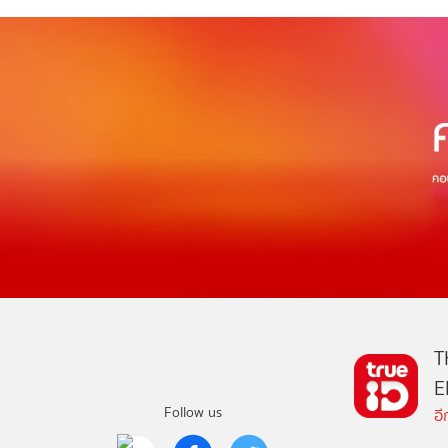
T
E
Follow us
อ