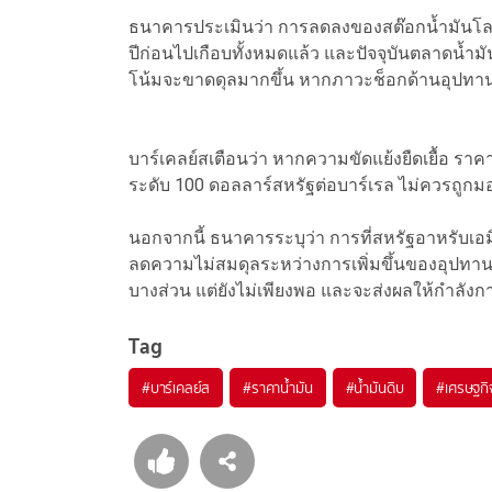
ธนาคารประเมินว่า การลดลงของสต๊อกน้ำมันโลกที่
ปีก่อนไปเกือบทั้งหมดแล้ว และปัจจุบันตลาดน้ำมั
โน้มจะขาดดุลมากขึ้น หากภาวะช็อกด้านอุปทานยั
บาร์เคลย์สเตือนว่า หากความขัดแย้งยืดเยื้อ ร
ระดับ 100 ดอลลาร์สหรัฐต่อบาร์เรล ไม่ควรถูกม
นอกจากนี้ ธนาคารระบุว่า การที่สหรัฐอาหรับเอ
ลดความไม่สมดุลระหว่างการเพิ่มขึ้นของอุปทา
บางส่วน แต่ยังไม่เพียงพอ และจะส่งผลให้กำลั
Tag
#
บาร์เคลย์ส
#
ราคาน้ำมัน
#
น้ำมันดิบ
#
เศรษฐกิ