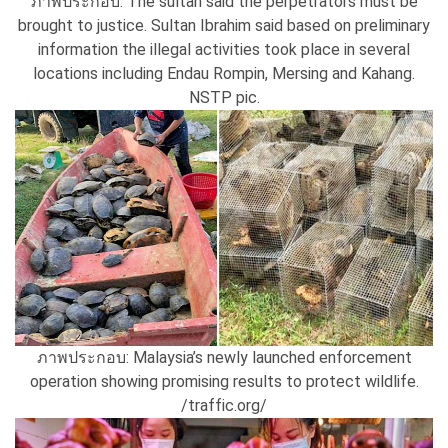
ภาพประกอบ: The sultan said the perpetrators must be
brought to justice. Sultan Ibrahim said based on preliminary
information the illegal activities took place in several
locations including Endau Rompin, Mersing and Kahang.
NSTP pic.
ภาพประกอบ: Malaysia’s newly launched enforcement
operation showing promising results to protect wildlife.
/traffic.org/