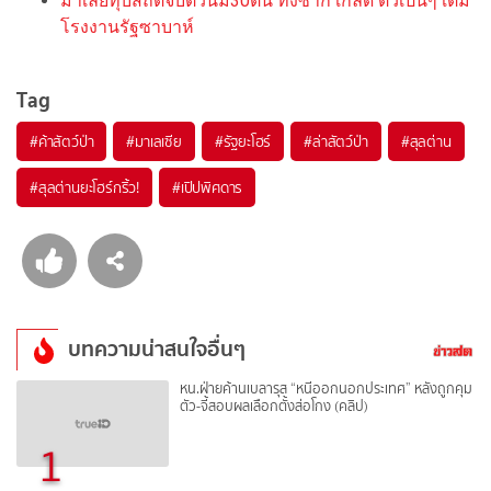
มาเลย์ทุบสถิติจับตัวนิ่ม30ตัน ทั้งซาก เกล็ด ตัวเป็นๆ เต็ม
โรงงานรัฐซาบาห์
Tag
#
ค้าสัตว์ป่า
#
มาเลเซีย
#
รัฐยะโฮร์
#
ล่าสัตว์ป่า
#
สุลต่าน
#
สุลต่านยะโฮร์กริ้ว!
#
เปิปพิศดาร
บทความน่าสนใจอื่นๆ
หน.ฝ่ายค้านเบลารุส “หนีออกนอกประเทศ” หลังถูกคุม
ตัว-จี้สอบผลเลือกตั้งส่อโกง (คลิป)
1