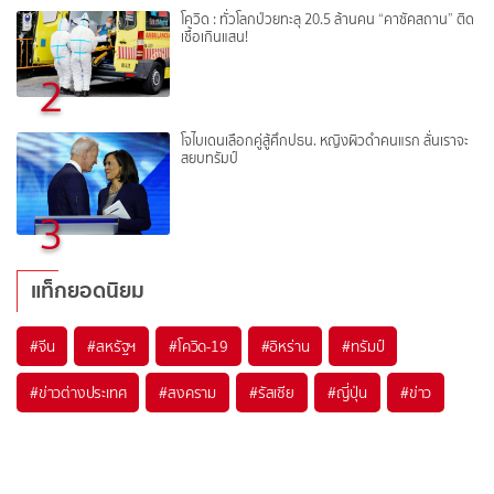
โควิด : ทั่วโลกป่วยทะลุ 20.5 ล้านคน “คาซัคสถาน” ติด
เชื้อเกินแสน!
2
โจไบเดนเลือกคู่สู้ศึกปธน. หญิงผิวดำคนแรก ลั่นเราจะ
สยบทรัมป์
3
แท็กยอดนิยม
#
จีน
#
สหรัฐฯ
#
โควิด-19
#
อิหร่าน
#
ทรัมป์
#
ข่าวต่างประเทศ
#
สงคราม
#
รัสเซีย
#
ญี่ปุ่น
#
ข่าว