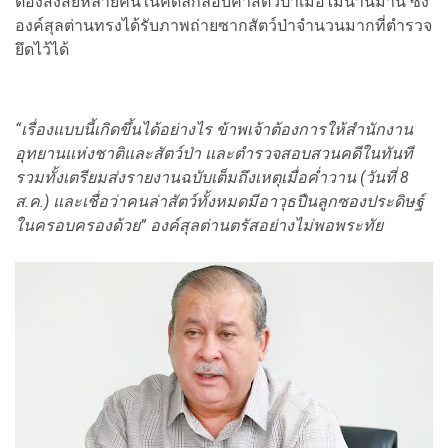
ต้องสงสัยหลายคนในคดีลักลอบค้าสัตว์ป่าเมื่อไม่นานมานี้ ซึ่ง
องค์สุลต่านทรงได้รับภาพถ่ายซากสัตว์ป่าจำนวนมากที่ตำรวจ
ยึดไว้ได้
“เรื่องแบบนี้เกิดขึ้นได้อย่างไร ข้าพเจ้าต้องการให้สำนักงาน
อุทยานแห่งชาติและสัตว์ป่า และตำรวจสอบสวนคดีในทันที
รวมทั้งเตรียมส่งรายงานฉบับเต็มถึงเหตุเมื่อค่ำวาน (วันที่ 8
ส.ค.) และเชื่อว่าคนล่าสัตว์ทั้งหมดมีอาวุธปืนลูกซองประดิษฐ์
ในครอบครองด้วย” องค์สุลต่านตรัสอย่างไม่พอพระทัย