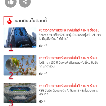
ยอดนิยมในตอนนี้
#ข่าววิทยาศาสตร์และเทคโนโลยี
#TNN ช่อง16
SpaceX รายได้โต 92% แต่หุ้นร่วงเพราะทุ่มกับ AI มาก
ไป มีธุรกิจเดียวที่ได้กำไร ?
1
47
#ข่าววิทยาศาสตร์และเทคโนโลยี
#TNN ช่อง16
ไขปริศนา 150 ปี จีนพบพืชกินแมลงพันธุ์ใหม่ ยืนยัน
ทฤษฎีดาร์วิน
2
46
#ข่าววิทยาศาสตร์และเทคโนโลยี
#TNN ช่อง16
PSG จับมือ Google ดึง AI Gemini พลิกโฉมวงการ
ฟุตบอล
3
41