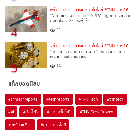
#ข่าววิทยาศาสตร์และเทคโนโลยี
#TNN ช่อง16
“AI” คุมเครื่องบินทดสอบ “X-62A” ปฏิบัติการบินสกัด
กั้นอัตโนมัติ 27 ครั้งสำเร็จ
4
21
#ข่าววิทยาศาสตร์และเทคโนโลยี
#TNN ช่อง16
“อังกฤษ” ลุยสกัดทองคำจาก “ขยะอิเล็กทรอนิกส์”
ผลิตเครื่องประดับสุดหรู
5
21
แท็กยอดนิยม
#
tnntechreports
#
techreports
#
TNN Tech
#
tnntech
#
AI
#
ข่าวไอที
#
ข่าวเทคโนโลยี
#
TNN Tech Reports
#
สหรัฐอเมริกา
#
ข่าววงการไอที