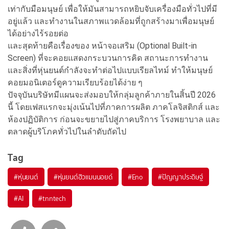
เท่ากับมือมนุษย์ เพื่อให้มันสามารถหยิบจับเครื่องมือทั่วไปที่มี
อยู่แล้ว และทำงานในสภาพแวดล้อมที่ถูกสร้างมาเพื่อมนุษย์
ได้อย่างไร้รอยต่อ
และสุดท้ายคือเรื่องของ หน้าจอเสริม (Optional Built-in
Screen) ที่จะคอยแสดงกระบวนการคิด สถานะการทำงาน
และสิ่งที่หุ่นยนต์กำลังจะทำต่อไปแบบเรียลไทม์ ทำให้มนุษย์
คอยมอนิเตอร์ดูความเรียบร้อยได้ง่าย ๆ
ปัจจุบันบริษัทมีแผนจะส่งมอบให้กลุ่มลูกค้าภายในสิ้นปี 2026
นี้ โดยเฟสแรกจะมุ่งเน้นไปที่ภาคการผลิต ภาคโลจิสติกส์ และ
ห้องปฏิบัติการ ก่อนจะขยายไปสู่ภาคบริการ โรงพยาบาล และ
ตลาดผู้บริโภคทั่วไปในลำดับถัดไป
Tag
#
หุ่นยนต์
#
หุ่นยนต์ฮิวแมนนอยด์
#
Eno
#
ปัญญาประดิษฐ์
#
AI
#
tnntech