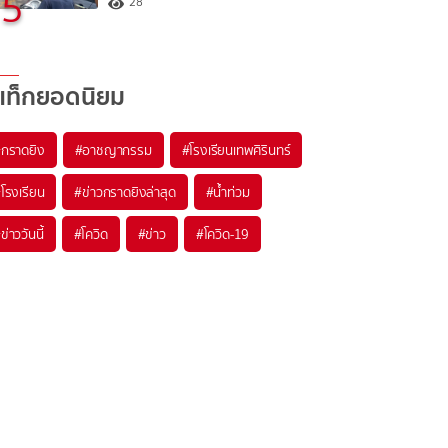
5
28
แท็กยอดนิยม
#
กราดยิง
#
อาชญากรรม
#
โรงเรียนเทพศิรินทร์
#
โรงเรียน
#
ข่าวกราดยิงล่าสุด
#
น้ำท่วม
#
ข่าววันนี้
#
โควิด
#
ข่าว
#
โควิด-19