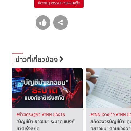
#
อาชญากรรมทางเศรษฐกิจ
ข่าวที่เกี่ยวข้อง
#ข่าวเศรษฐกิจ
#TNN ช่อง16
#TNN เจาะข่าว
#TNN ช่
“บัญชีม้าเยาวชน” ระบาด แบงก์
สกัดวงจรบัญชีม้า! ค
ชาติเร่งสกัด
“เยาวชน” ตามช่วงอา