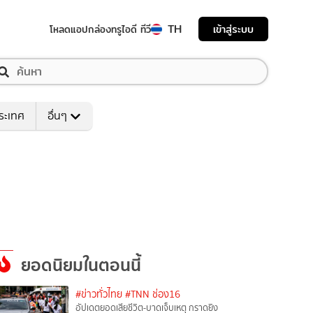
TH
เข้าสู่ระบบ
โหลดแอป
กล่องทรูไอดี ทีวี
ระเทศ
อื่นๆ
ยอดนิยมในตอนนี้
#ข่าวทั่วไทย
#TNN ช่อง16
อัปเดตยอดเสียชีวิต-บาดเจ็บเหตุ กราดยิง