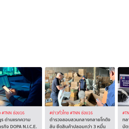
ว
#TNN ช่อง16
#ข่าวทั่วไทย
#TNN ช่อง16
#TN
ฎร ด่านแรกความ
ตำรวจสอบสวนกลางทลายโกดัง
ทลา
ารกิจ DOPA N.I.C.E.
ลับ ยึดสินค้าปลอมกว่า 3 หมื่น
บัต