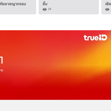
ดภัยอาชญากรรม
ชิ้น
เสี
28