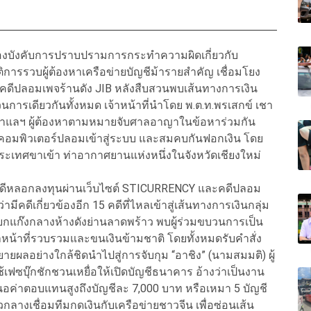
บังคับการปราบปรามการกระทำความผิดเกี่ยวกับ
การรวบผู้ต้องหาเครือข่ายบัญชีม้ารายสำคัญ เชื่อมโยง
คดีปลอมเพจร้านดัง JIB หลังสืบสวนพบเส้นทางการเงิน
นการเดียวกันทั้งหมด เจ้าหน้าที่นำโดย พ.ต.ท.พรเสกข์ เชา
.ส.นาแลฯ ผู้ต้องหาตามหมายจับศาลอาญาในข้อหาร่วมกัน
ลคอมพิวเตอร์ปลอมเข้าสู่ระบบ และสมคบกันฟอกเงิน โดย
ระเทศขาเข้า ท่าอากาศยานแห่งหนึ่งในจังหวัดเชียงใหม่
อยคดีหลอกลงทุนผ่านเว็บไซต์ STICURRENCY และคดีปลอม
มีคดีเกี่ยวข้องอีก 15 คดีที่ไหลเข้าสู่เส้นทางการเงินกลุ่ม
งินยกแก๊งกลางห้างดังย่านลาดพร้าว พบผู้ร่วมขบวนการเป็น
หน้าที่รวบรวมและขนเงินข้ามชาติ โดยทั้งหมดรับคำสั่ง
ยผลอย่างใกล้ชิดนำไปสู่การจับกุม “อาชิง” (นามสมมติ) ผู้
้เฟซบุ๊กชักชวนเหยื่อให้เปิดบัญชีธนาคาร อ้างว่าเป็นงาน
เสนอค่าตอบแทนสูงถึงบัญชีละ 7,000 บาท หรือเหมา 5 บัญชี
วกลางเชื่อมทีมกดเงินกับเครือข่ายชาวจีน เพื่อซ่อนเส้น