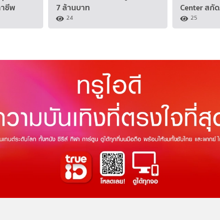
ฉาชีพ
7 ล้านบาท
Center สกั
24
25