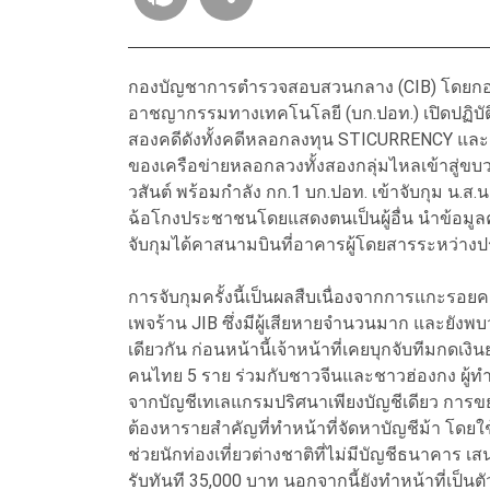
กองบัญชาการตำรวจสอบสวนกลาง (CIB) โดยกอง
อาชญากรรมทางเทคโนโลยี (บก.ปอท.) เปิดปฏิบัติ
สองคดีดังทั้งคดีหลอกลงทุน STICURRENCY และ
ของเครือข่ายหลอกลวงทั้งสองกลุ่มไหลเข้าสู่ขบว
วสันต์ พร้อมกำลัง กก.1 บก.ปอท. เข้าจับกุม น
ฉ้อโกงประชาชนโดยแสดงตนเป็นผู้อื่น นำข้อมู
จับกุมได้คาสนามบินที่อาคารผู้โดยสารระหว่างป
การจับกุมครั้งนี้เป็นผลสืบเนื่องจากการแกะร
เพจร้าน JIB ซึ่งมีผู้เสียหายจำนวนมาก และยังพบว่า
เดียวกัน ก่อนหน้านี้เจ้าหน้าที่เคยบุกจับทีมกดเ
คนไทย 5 ราย ร่วมกับชาวจีนและชาวฮ่องกง ผู้ทำ
จากบัญชีเทเลแกรมปริศนาเพียงบัญชีเดียว การขยา
ต้องหารายสำคัญที่ทำหน้าที่จัดหาบัญชีม้า โดยใช
ช่วยนักท่องเที่ยวต่างชาติที่ไม่มีบัญชีธนาคาร 
รับทันที 35,000 บาท นอกจากนี้ยังทำหน้าที่เป็นตั