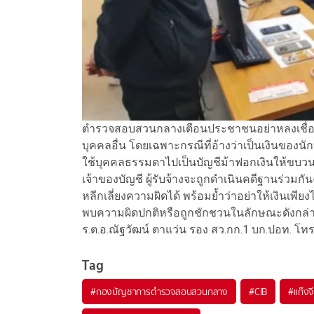
ตำรวจสอบสวนกลางเตือนประชาชนอย่าหลงเชื่อค
บุคคลอื่น โดยเฉพาะกรณีที่อ้างว่าเป็นเงินของนัก
ใช้บุคคลธรรมดาไปเป็นบัญชีม้าฟอกเงินให้ขบวน
เจ้าของบัญชี ผู้รับจ้างจะถูกดำเนินคดีฐานร่วมกัน
หลีกเลี่ยงความผิดได้ พร้อมย้ำว่าอย่าให้เงินเ
พบความผิดปกติหรือถูกชักชวนในลักษณะดังกล่าว
ร.ต.อ.ณัฐวัฒน์ ตาแว่น รอง สว.กก.1 บก.ปอท. โท
Tag
#
กองบัญชาการตำรวจสอบสวนกลาง
#
CIB
#
แก๊งจ