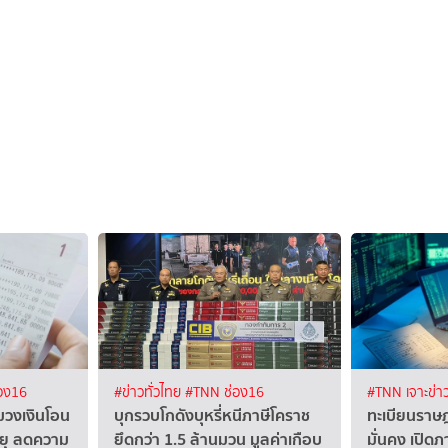
อง16
#ข่าวทั่วไทย
#TNN ช่อง16
#TNN เจาะข่า
ุมวงเงินโอน
บุกรวบโกดังบุหรี่หนีภาษีโคราช
ทะเบียนราษ
ยุ ลดความ
ยึดกว่า 1.5 ล้านมวน มูลค่าเกือบ
มั่นคง เปิดภ