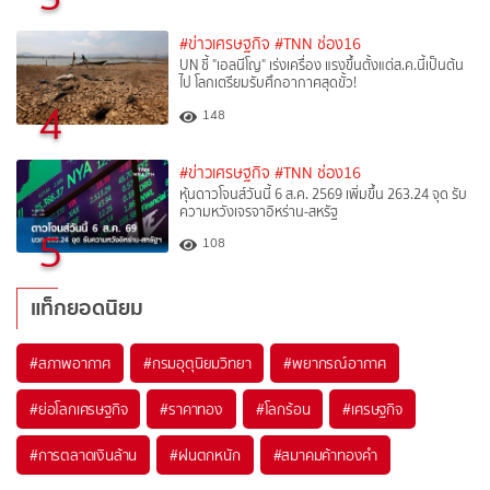
#ข่าวเศรษฐกิจ
#TNN ช่อง16
UN ชี้ "เอลนีโญ" เร่งเครื่อง แรงขึ้นตั้งแต่ส.ค.นี้เป็นต้น
ไป โลกเตรียมรับศึกอากาศสุดขั้ว!
4
148
#ข่าวเศรษฐกิจ
#TNN ช่อง16
หุ้นดาวโจนส์วันนี้ 6 ส.ค. 2569 เพิ่มขึ้น 263.24 จุด รับ
ความหวังเจรจาอิหร่าน-สหรัฐ
5
108
แท็กยอดนิยม
#
สภาพอากาศ
#
กรมอุตุนิยมวิทยา
#
พยากรณ์อากาศ
#
ย่อโลกเศรษฐกิจ
#
ราคาทอง
#
โลกร้อน
#
เศรษฐกิจ
#
การตลาดเงินล้าน
#
ฝนตกหนัก
#
สมาคมค้าทองคำ