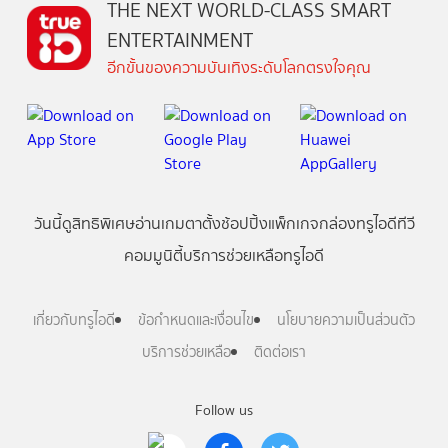
THE NEXT WORLD-CLASS SMART
ENTERTAINMENT
อีกขั้นของความบันเทิงระดับโลกตรงใจคุณ
วันนี้
ดู
สิทธิพิเศษ
อ่าน
เกม
ตาตั้ง
ช้อปปิ้ง
แพ็กเกจ
กล่องทรูไอดีทีวี
คอมมูนิตี้
บริการช่วยเหลือทรูไอดี
เกี่ยวกับทรูไอดี
ข้อกำหนดและเงื่อนไข
นโยบายความเป็นส่วนตัว
บริการช่วยเหลือ
ติดต่อเรา
Follow us