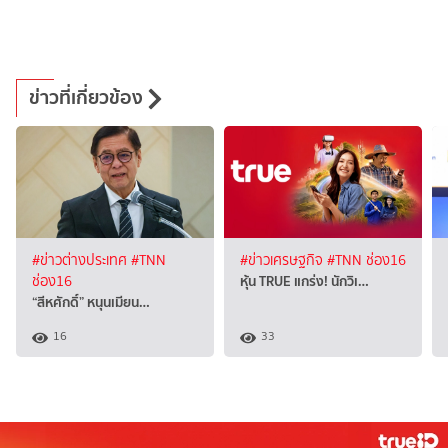
ข่าวที่เกี่ยวข้อง
#ข่าวต่างประเทศ
#TNN
#ข่าวเศรษฐกิจ
#TNN ช่อง16
หุ้น TRUE แกร่ง! นักวิเ…
ช่อง16
“สีหศักดิ์”​ หนุนเมียน…
16
33