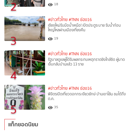
2
18
#ข่าวทั่วไทย
#TNN ช่อง16
เชียงใหม่รับมือน้ำเหนือ! เปิดประตูระบาย รับน้ำก้อน
ใหญ่ไหลผ่านเมืองเที่ยงคืน
3
19
#ข่าวทั่วไทย
#TNN ช่อง16
รัฐบาลดูแลผู้ได้รับผลกระทบเหตุกราดยิงใกล้ชิด ผู้บาด
เจ็บกลับบ้านแล้ว 13 ราย
4
#ข่าวทั่วไทย
#TNN ช่อง16
พิจิตรเปิดเที่ยวดอกกระเจียวยักษ์ บ้านเขาโล้น ชมได้ถึง
ต.ค.
5
35
แท็กยอดนิยม