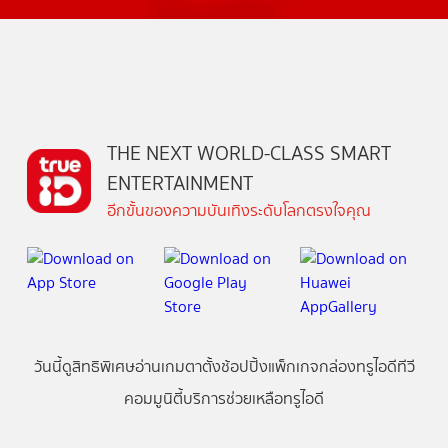
THE NEXT WORLD-CLASS SMART
ENTERTAINMENT
อีกขั้นของความบันเทิงระดับโลกตรงใจคุณ
วันนี้
ดู
สิทธิพิเศษ
อ่าน
เกม
ตาตั้ง
ช้อปปิ้ง
แพ็กเกจ
กล่องทรูไอดีทีวี
คอมมูนิตี้
บริการช่วยเหลือทรูไอดี