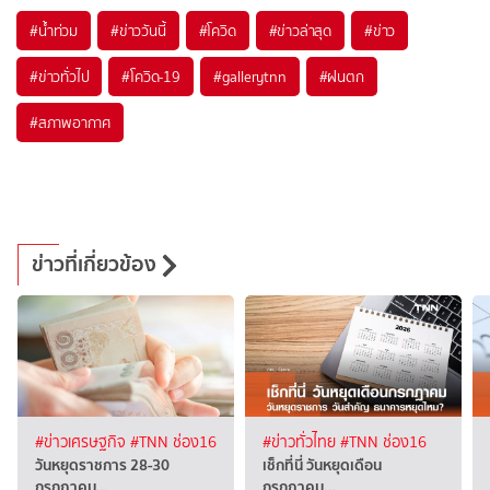
#
น้ำท่วม
#
ข่าววันนี้
#
โควิด
#
ข่าวล่าสุด
#
ข่าว
#
ข่าวทั่วไป
#
โควิด-19
#
gallerytnn
#
ฝนตก
#
สภาพอากาศ
ข่าวที่เกี่ยวข้อง
#ข่าวเศรษฐกิจ
#TNN ช่อง16
#ข่าวทั่วไทย
#TNN ช่อง16
วันหยุดราชการ 28-30
เช็กที่นี่ วันหยุดเดือน
กรกฎาคม…
กรกฎาคม…