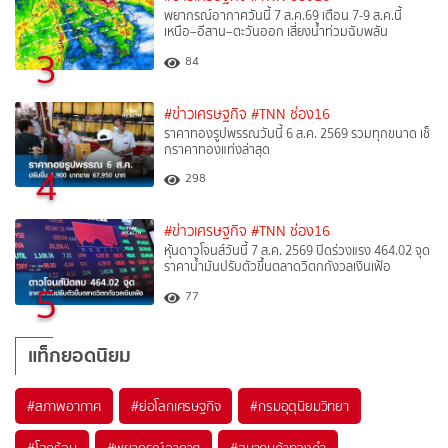
พยากรณ์อากาศวันนี้ 7 ส.ค.69 เตือน 7-9 ส.ค.นี้
เหนือ–อีสาน–ตะวันออก เสี่ยงน้ำท่วมฉับพลัน
3
84
#ข่าวเศรษฐกิจ
#TNN ช่อง16
ราคาทองรูปพรรณวันนี้ 6 ส.ค. 2569 รวมทุกขนาด เช็
กราคาทองแท่งล่าสุด
4
298
#ข่าวเศรษฐกิจ
#TNN ช่อง16
หุ้นดาวโจนส์วันนี้ 7 ส.ค. 2569 ปิดร่วงแรง 464.02 จุด
ราคาน้ำมันปรับตัวขึ้นตลาดวิตกกังวลเงินเฟ้อ
5
77
แท็กยอดนิยม
#
สภาพอากาศ
#
ย่อโลกเศรษฐกิจ
#
กรมอุตุนิยมวิทยา
#
โลกร้อน
#
พยากรณ์อากาศ
#
สมาคมค้าทองคำ