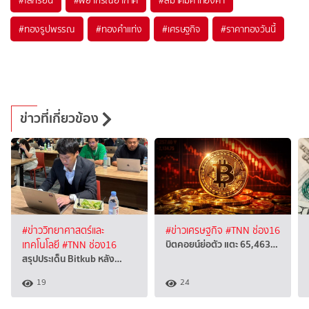
#
ทองรูปพรรณ
#
ทองคำแท่ง
#
เศรษฐกิจ
#
ราคาทองวันนี้
ข่าวที่เกี่ยวข้อง
#ข่าววิทยาศาสตร์และ
#ข่าวเศรษฐกิจ
#TNN ช่อง16
บิตคอยน์ย่อตัว แตะ 65,463…
เทคโนโลยี
#TNN ช่อง16
สรุปประเด็น Bitkub หลัง…
19
24