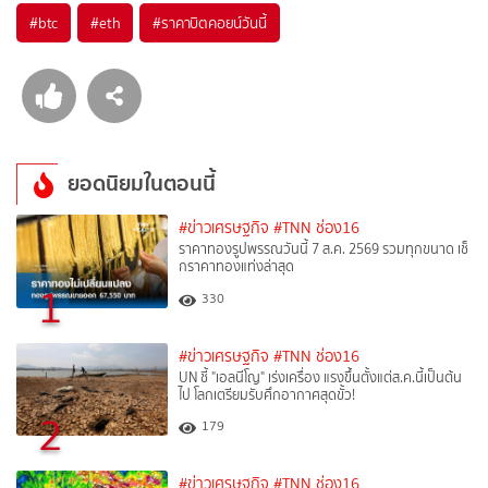
#
btc
#
eth
#
ราคาบิตคอยน์วันนี้
ยอดนิยมในตอนนี้
#ข่าวเศรษฐกิจ
#TNN ช่อง16
ราคาทองรูปพรรณวันนี้ 7 ส.ค. 2569 รวมทุกขนาด เช็
กราคาทองแท่งล่าสุด
1
330
#ข่าวเศรษฐกิจ
#TNN ช่อง16
UN ชี้ "เอลนีโญ" เร่งเครื่อง แรงขึ้นตั้งแต่ส.ค.นี้เป็นต้น
ไป โลกเตรียมรับศึกอากาศสุดขั้ว!
2
179
#ข่าวเศรษฐกิจ
#TNN ช่อง16