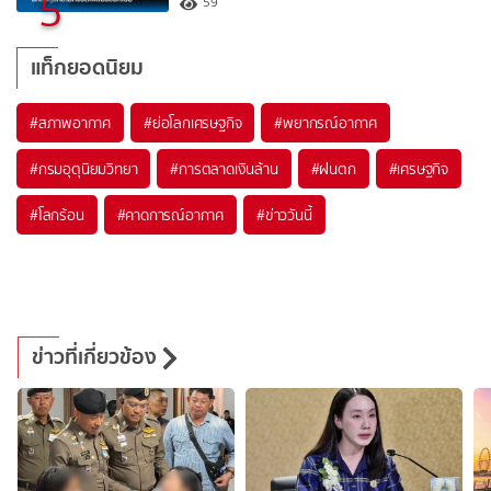
5
59
แท็กยอดนิยม
#
สภาพอากาศ
#
ย่อโลกเศรษฐกิจ
#
พยากรณ์อากาศ
#
กรมอุตุนิยมวิทยา
#
การตลาดเงินล้าน
#
ฝนตก
#
เศรษฐกิจ
#
โลกร้อน
#
คาดการณ์อากาศ
#
ข่าววันนี้
ข่าวที่เกี่ยวข้อง