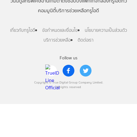
วันนี้
ดู
สิทธิพิเศษ
อ่าน
เกม
ตาตั้ง
ช้อปปิ้ง
แพ็กเกจ
กล่องทรูไอดีทีวี
คอมมูนิตี้
บริการช่วยเหลือทรูไอดี
เกี่ยวกับทรูไอดี
ข้อกำหนดและเงื่อนไข
นโยบายความเป็นส่วนตัว
บริการช่วยเหลือ
ติดต่อเรา
Follow us
Copyright © True Digital Group Company Limited.
All rights reserved