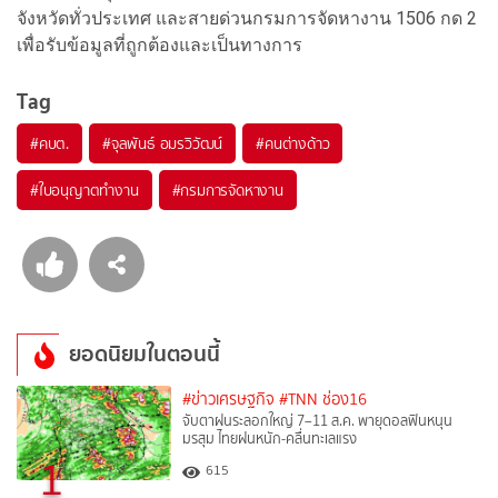
จังหวัดทั่วประเทศ และสายด่วนกรมการจัดหางาน 1506 กด 2
เพื่อรับข้อมูลที่ถูกต้องและเป็นทางการ
Tag
#
คบต.
#
จุลพันธ์ อมรวิวัฒน์
#
คนต่างด้าว
#
ใบอนุญาตทำงาน
#
กรมการจัดหางาน
ยอดนิยมในตอนนี้
#ข่าวเศรษฐกิจ
#TNN ช่อง16
จับตาฝนระลอกใหญ่ 7–11 ส.ค. พายุดอลฟินหนุน
มรสุม ไทยฝนหนัก-คลื่นทะเลแรง
1
615