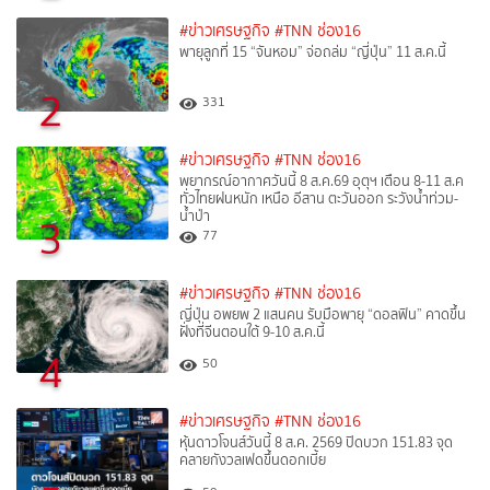
#ข่าวเศรษฐกิจ
#TNN ช่อง16
พายุลูกที่ 15 “จันหอม” จ่อถล่ม “ญี่ปุ่น” 11 ส.ค.นี้
2
331
#ข่าวเศรษฐกิจ
#TNN ช่อง16
พยากรณ์อากาศวันนี้ 8 ส.ค.69 อุตุฯ เตือน 8-11 ส.ค
ทั่วไทยฝนหนัก เหนือ อีสาน ตะวันออก ระวังน้ำท่วม-
น้ำป่า
3
77
#ข่าวเศรษฐกิจ
#TNN ช่อง16
ญี่ปุ่น อพยพ 2 แสนคน รับมือพายุ “ดอลฟิน” คาดขึ้น
ฝั่งที่จีนตอนใต้ 9-10 ส.ค.นี้
4
50
#ข่าวเศรษฐกิจ
#TNN ช่อง16
หุ้นดาวโจนส์วันนี้ 8 ส.ค. 2569 ปิดบวก 151.83 จุด
คลายกังวลเฟดขึ้นดอกเบี้ย