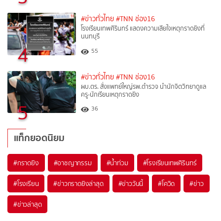
#ข่าวทั่วไทย
#TNN ช่อง16
โรงเรียนเทพศิรินทร์ แสดงความเสียใจเหตุกราดยิงที่
นนทบุรี
4
55
#ข่าวทั่วไทย
#TNN ช่อง16
ผบ.ตร. สั่งแพทย์ใหญ่รพ.ตำรวจ นำนักจิตวิทยาดูแล
ครู-นักเรียนเหตุกราดยิง
5
36
แท็กยอดนิยม
#
กราดยิง
#
อาชญากรรม
#
น้ำท่วม
#
โรงเรียนเทพศิรินทร์
#
โรงเรียน
#
ข่าวกราดยิงล่าสุด
#
ข่าววันนี้
#
โควิด
#
ข่าว
#
ข่าวล่าสุด