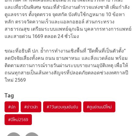
และเที่ยวบินพิเศษ ขณะที่สำนักงานตำรวจแห่งชาติ เพิ่มกำลัง
ดูแลจราจร ตั้งจุดตรวจ จุดสกัด บังคับใช้กฎหมาย 10 ข้อหา
หลัก ตรวจวัดความเร็วและแอลกอฮอล์ ส่วนกระทรวง
สาธารณสุข เตรียมระบบแพทย์ฉุกเฉิน บุคลากรทางการแพทย์
และสายด่วน 1669 ตลอด 24 ชั่วโมง
ขณะที่อธิบดี ปภ. ย้ำการทำงานเชิงพื้นที่ “ยึดพื้นที่เป็นตัวตั้ง”
ลดปัจจัยเสี่ยงทั้งคน ถนน ยานพาหนะ และสิ่งแวดล้อม พร้อม
ติดตามสถานการณ์รายวันผ่านระบบรายงานอุบัติเหตุ เพื่อให้
ถนนทุกสายเป็นเส้นทางสัญจรที่ปลอดภัยตลอดช่วงเทศกาลปี
ใหม่ 2569
Tag
#
ปภ
#
ข่าวปภ
#
7วันควบคุมเข้มข้น
#
ศูนย์ถนนปีใหม่
#
ปีใหม่2569