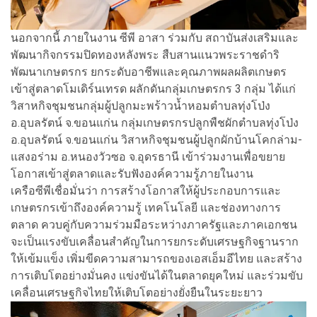
นอกจากนี้ ภายในงาน ซีพี อาสา ร่วมกับ สถาบันส่งเสริมและ
พัฒนากิจกรรมปิดทองหลังพระ สืบสานแนวพระราชดำริ
พัฒนาเกษตรกร ยกระดับอาชีพและคุณภาพผลผลิตเกษตร
เข้าสู่ตลาดโมเดิร์นเทรด ผลักดันกลุ่มเกษตรกร 3 กลุ่ม ได้แก่
วิสาหกิจชุมชนกลุ่มผู้ปลูกมะพร้าวน้ำหอมตำบลทุ่งโป่ง
อ.อุบลรัตน์ จ.ขอนแก่น กลุ่มเกษตรกรปลูกพืชผักตำบลทุ่งโป่ง
อ.อุบลรัตน์ จ.ขอนแก่น วิสาหกิจชุมชนผู้ปลูกผักบ้านโคกล่าม-
แสงอร่าม อ.หนองวัวซอ จ.อุดรธานี เข้าร่วมงานเพื่อขยาย
โอกาสเข้าสู่ตลาดและรับฟังองค์ความรู้ภายในงาน
เครือซีพีเชื่อมั่นว่า การสร้างโอกาสให้ผู้ประกอบการและ
เกษตรกรเข้าถึงองค์ความรู้ เทคโนโลยี และช่องทางการ
ตลาด ควบคู่กับความร่วมมือระหว่างภาครัฐและภาคเอกชน
จะเป็นแรงขับเคลื่อนสำคัญในการยกระดับเศรษฐกิจฐานราก
ให้เข้มแข็ง เพิ่มขีดความสามารถของเอสเอ็มอีไทย และสร้าง
การเติบโตอย่างมั่นคง แข่งขันได้ในตลาดยุคใหม่ และร่วมขับ
เคลื่อนเศรษฐกิจไทยให้เติบโตอย่างยั่งยืนในระยะยาว