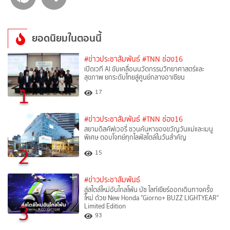
ยอดนิยมในตอนนี้
#ข่าวประชาสัมพันธ์
#TNN ช่อง16
เปิดเวที AI ขับเคลื่อนนวัตกรรมวิทยาศาสตร์และ
สุขภาพ ยกระดับไทยสู่ศูนย์กลางอาเซียน
1
17
#ข่าวประชาสัมพันธ์
#TNN ช่อง16
สยามดิสคัฟเวอรี่ ชวนค้นหาของขวัญวันแม่และเมนู
พิเศษ ตอบโจทย์ทุกไลฟ์สไตล์ในวันสำคัญ
2
15
#ข่าวประชาสัมพันธ์
สู่สไตล์ใหม่อันไกลโพ้น บัซ ไลท์เยียร์ออกเดินทางครั้ง
ใหม่ ด้วย New Honda "Giorno+ BUZZ LIGHTYEAR"
3
Limited Edition
93