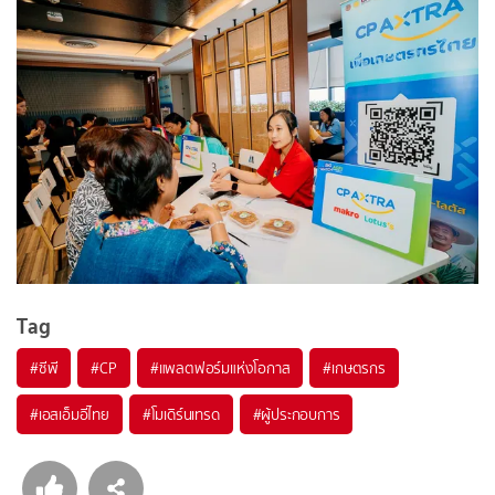
Tag
#
ซีพี
#
CP
#
แพลตฟอร์มแห่งโอกาส
#
เกษตรกร
#
เอสเอ็มอีไทย
#
โมเดิร์นเทรด
#
ผู้ประกอบการ