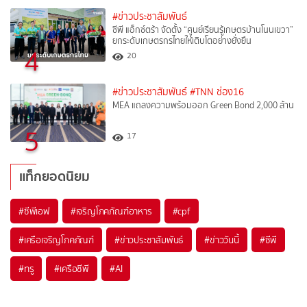
#ข่าวประชาสัมพันธ์
ซีพี แอ็กซ์ตร้า จัดตั้ง “ศูนย์เรียนรู้เกษตรบ้านโนนเขวา”
ยกระดับเกษตรกรไทยให้เติบโตอย่างยั่งยืน
4
20
#ข่าวประชาสัมพันธ์
#TNN ช่อง16
MEA แถลงความพร้อมออก Green Bond 2,000 ล้าน
5
17
แท็กยอดนิยม
#
ซีพีเอฟ
#
เจริญโภคภัณฑ์อาหาร
#
cpf
#
เครือเจริญโภคภัณฑ์
#
ข่าวประชาสัมพันธ์
#
ข่าววันนี้
#
ซีพี
#
ทรู
#
เครือซีพี
#
AI