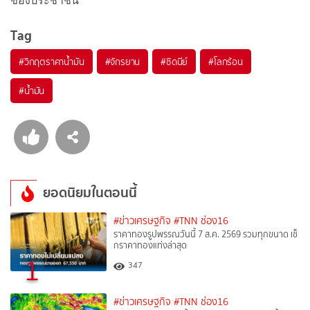
ของประชาชน
Tag
#
วิกฤตราคาน้ำมัน
#
จักรยาน
#
ซิดนีย์
#
โลกร้อน
#
น้ำมัน
ยอดนิยมในตอนนี้
#ข่าวเศรษฐกิจ
#TNN ช่อง16
ราคาทองรูปพรรณวันนี้ 7 ส.ค. 2569 รวมทุกขนาด เช็
กราคาทองแท่งล่าสุด
1
347
#ข่าวเศรษฐกิจ
#TNN ช่อง16