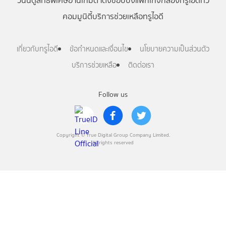
วันนี้
ดู
สิทธิพิเศษ
อ่าน
เกม
ตาตั้ง
ช้อปปิ้ง
แพ็กเกจ
กล่องทรูไอดีทีวี
คอมมูนิตี้
บริการช่วยเหลือทรูไอดี
เกี่ยวกับทรูไอดี
ข้อกำหนดและเงื่อนไข
นโยบายความเป็นส่วนตัว
บริการช่วยเหลือ
ติดต่อเรา
Follow us
Copyright © True Digital Group Company Limited.
All rights reserved