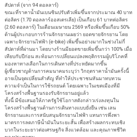
สัปดาห์ (จาก 94 ดอลลาร์)
ขณะที่ราคาน้ำมันเบนซินปรับตัวเพิ่มขึ้นจากประมาณ 40 บาท
ต่อลิตร (1.70 ดอลลาร์ออสเตรเลีย) เป็นเกือบ 61 บาทต่อลิตร
(2.60 ดอลลาร์) ในเดือนเมษายน 2569 หรือเพิ่มขึ้นเกือบ 50%
ด้านผู้ประกอบการร้านจักรยานเผยว่า ยอดขายจักรยาน โดย
เฉพาะจักรยานไฟฟ้า (e-bike) เพิ่มขึ้นอย่างมากในช่วงไม่กี่
สัปดาห์ที่ผ่านมา โดยบางร้านมียอดขายเพิ่มขึ้นกว่า 100% เมื่อ
เทียบกับปีก่อน สะท้อนการเปลี่ยนแปลงพฤติกรรมผู้บริโภคที่
มองหาทางเลือกในการเดินทางที่ประหยัดมากขึ้น
ผู้เชี่ยวชาญด้านการคมนาคมระบุว่า วิกฤตราคาน้ำมันครั้งนี้
อาจเป็นจุดเปลี่ยนสำคัญ ที่ทำให้ประชาชนหันมาทบทวน
ความจำเป็นในการใช้รถยนต์ โดยเฉพาะในเขตเมืองที่มี
โครงสร้างพื้นฐานรองรับจักรยานอยู่แล้ว
ทั้งนี้ มีข้อเสนอให้ภาครัฐใช้โอกาสดังกล่าวเร่งลงทุนใน
โครงสร้างพื้นฐานด้านการเดินทางแบบยั่งยืน เช่น เลน
จักรยานและการสนับสนุนจักรยานไฟฟ้า แทนการพึ่งพา
มาตรการลดภาษีน้ำมันในระยะสั้น เพื่อสร้างผลกระทบเชิง
บวกในระยะยาวต่อเศรษฐกิจ สิ่งแวดล้อม และคุณภาพชีวิต