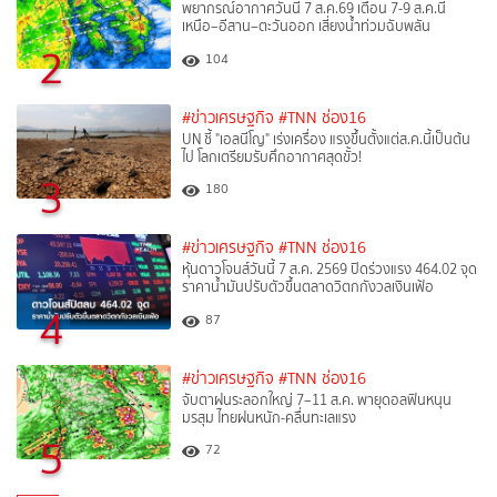
พยากรณ์อากาศวันนี้ 7 ส.ค.69 เตือน 7-9 ส.ค.นี้
เหนือ–อีสาน–ตะวันออก เสี่ยงน้ำท่วมฉับพลัน
2
104
#ข่าวเศรษฐกิจ
#TNN ช่อง16
UN ชี้ "เอลนีโญ" เร่งเครื่อง แรงขึ้นตั้งแต่ส.ค.นี้เป็นต้น
ไป โลกเตรียมรับศึกอากาศสุดขั้ว!
3
180
#ข่าวเศรษฐกิจ
#TNN ช่อง16
หุ้นดาวโจนส์วันนี้ 7 ส.ค. 2569 ปิดร่วงแรง 464.02 จุด
ราคาน้ำมันปรับตัวขึ้นตลาดวิตกกังวลเงินเฟ้อ
4
87
#ข่าวเศรษฐกิจ
#TNN ช่อง16
จับตาฝนระลอกใหญ่ 7–11 ส.ค. พายุดอลฟินหนุน
มรสุม ไทยฝนหนัก-คลื่นทะเลแรง
5
72