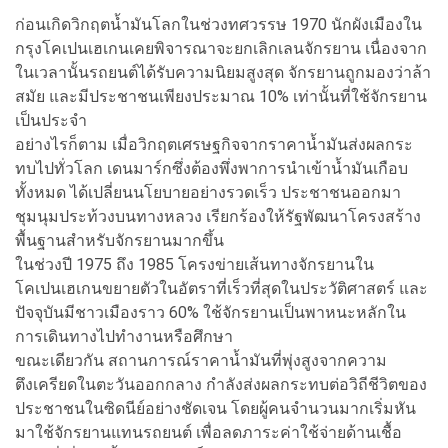
ก่อนเกิดวิกฤตน้ำมันโลกในช่วงทศวรรษ 1970 นักผังเมืองใน
กรุงโคเปนเฮเกนเคยพิจารณาจะยกเลิกเลนจักรยาน เนื่องจาก
ในเวลานั้นรถยนต์ได้รับความนิยมสูงสุด จักรยานถูกมองว่าล้า
สมัย และมีประชาชนเพียงประมาณ 10% เท่านั้นที่ใช้จักรยาน
เป็นประจำ
อย่างไรก็ตาม เมื่อวิกฤตเศรษฐกิจจากราคาน้ำมันส่งผลกระ
ทบไปทั่วโลก เดนมาร์กซึ่งต้องพึ่งพาการนำเข้าน้ำมันเกือบ
ทั้งหมด ได้เปลี่ยนนโยบายอย่างรวดเร็ว ประชาชนออกมา
ชุมนุมประท้วงบนทางหลวง เรียกร้องให้รัฐพัฒนาโครงสร้าง
พื้นฐานสำหรับจักรยานมากขึ้น
ในช่วงปี 1975 ถึง 1985 โครงข่ายเส้นทางจักรยานใน
โคเปนเฮเกนขยายตัวในอัตราที่เร็วที่สุดในประวัติศาสตร์ และ
ปัจจุบันมีชาวเมืองราว 60% ใช้จักรยานเป็นพาหนะหลักใน
การเดินทางไปทำงานหรือศึกษา
ขณะเดียวกัน สถานการณ์ราคาน้ำมันที่พุ่งสูงจากความ
ตึงเครียดในตะวันออกกลาง กำลังส่งผลกระทบต่อวิถีชีวิตของ
ประชาชนในซิดนีย์อย่างชัดเจน โดยผู้คนจำนวนมากเริ่มหัน
มาใช้จักรยานแทนรถยนต์ เพื่อลดภาระค่าใช้จ่ายด้านเชื้อ