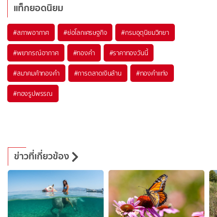
แท็กยอดนิยม
#
สภาพอากาศ
#
ย่อโลกเศรษฐกิจ
#
กรมอุตุนิยมวิทยา
#
พยากรณ์อากาศ
#
ทองคำ
#
ราคาทองวันนี้
#
สมาคมค้าทองคำ
#
การตลาดเงินล้าน
#
ทองคำแท่ง
#
ทองรูปพรรณ
ข่าวที่เกี่ยวข้อง