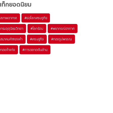
แท็กยอดนิยม
#
สภาพอากาศ
#
ย่อโลกเศรษฐกิจ
#
กรมอุตุนิยมวิทยา
#
โลกร้อน
#
พยากรณ์อากาศ
#
สมาคมค้าทองคำ
#
เศรษฐกิจ
#
ทองรูปพรรณ
#
ทองคำแท่ง
#
การตลาดเงินล้าน