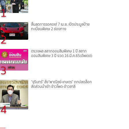
1
สิ้นสุดการรอคอย! 7 เม.ย. เปิดประมูลป้าย
ทะเบียนพิเศษ 2 ช่องทาง
2
ตรวจผล สลากออมสินพิเศษ 1 ปี สลาก
ออมสินพิเศษ 3 ปี งวด 16 มี.ค.65(อัพเดต)
3
"จุรินทร์" สั่ง"พาณิชย์-เกษตร" ถกปลดล็อก
สัดส่วนนำเข้า ข้าวโพด-ข้าวสาลี
4