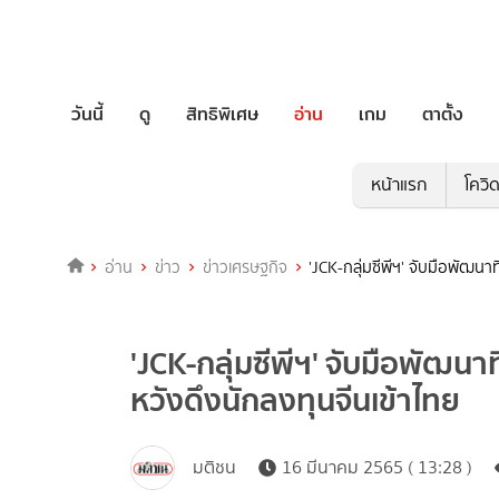
วันนี้
ดู
สิทธิพิเศษ
อ่าน
เกม
ตาตั้ง
หน้าแรก
โควิ
อ่าน
ข่าว
ข่าวเศรษฐกิจ
'JCK-กลุ่มซีพีฯ' จับมือพัฒนาท
'JCK-กลุ่มซีพีฯ' จับมือพัฒนาท
หวังดึงนักลงทุนจีนเข้าไทย
มติชน
16 มีนาคม 2565 ( 13:28 )