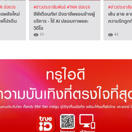
N ช่อง16
#ข่าวประชาสัมพันธ์
#TNN ช่อง16
#ข่าวประชาสัม
จุดพลังใหม่
ซีพีเตือนภัย! มิจฉาชีพแอบอ้างผู้
เส้น สาย ลาย
แฟโปรตีน
บริหาร - ใช้ AI ปลอมภาพและ
ความรักถูก
วิดีโอ
23
42