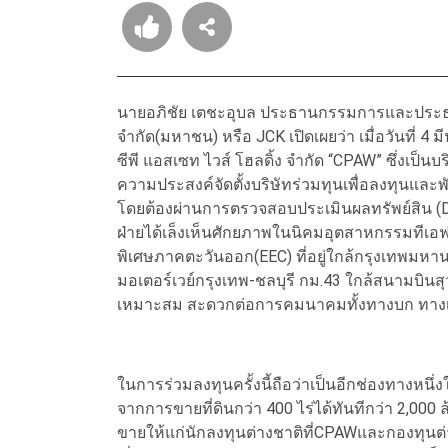
นายอภิชัย เตชะอุบล ประธานกรรมการและประธาน
จำกัด(มหาชน) หรือ JCK เปิดเผยว่า เมื่อวันที่ 
ซีพี แอสเซท ไวส์ โฮลดิ้ง จำกัด “CPAW” ซึ่งเป็
ความประสงค์จัดตั้งบริษัทร่วมทุนเพื่อลงทุนและพั
โดยต้องผ่านการตรวจสอบประเมินผลทรัพย์สิน (Due D
ฝ่ายได้เล็งเห็นศักยภาพในนิคมอุตสาหกรรมทีเอฟดี
พิเศษภาคตะวันออก(EEC) ที่อยู่ใกล้กรุงเทพมหาน
มอเตอร์เวย์กรุงเทพ-ชลบุรี กม.43 ใกล้สนามบินสุ
เหมาะสม สะดวกต่อการคมนาคมทั้งทางบก ทาง
ในการร่วมลงทุนครั้งนี้ถือว่าเป็นอีกช่องทางหน
จากการขายที่ดินกว่า 400 ไร่ได้ทันทีกว่า 2,000 
ขายให้แก่นักลงทุนต่างชาติที่CPAWและกองทุน