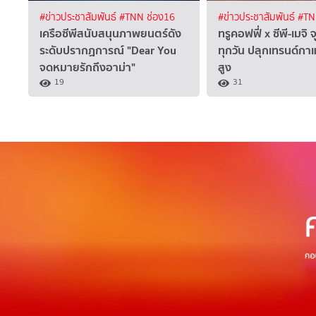
#ข่าวประชาสัมพันธ์
#TNN ช่อง16
#ข่าวประชาสัมพันธ์
#TN
เครือซีพีสนับสนุนภาพยนตร์ดัง
ทรูคอฟฟี่ x ซีพี-เมจิ 
ระดับปรากฏการณ์ "Dear You
ทุกวัน ปลุกเทรนด์กา
จดหมายรักถึงอาม่า"
สูง
19
31