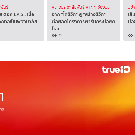
พันธ์
#ข่าวประชาสัมพันธ์
#TNN ช่อง16
#ข่
 ตอก EP.5 : เมื่อ
จาก "ไถ่ชีวิต" สู่ "สร้างชีวิต"
เส้
ถักทอเป็นพวงมาลัย
ต่อยอดโครงการฟาร์มกระบือยุค
มือ
ใหม่
39