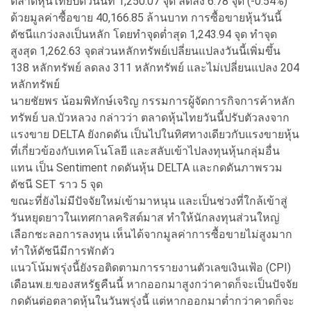
ตลาดหุ้นไทยปิดวันนี้ที่ 1,250.07 จุด ลดลง 6.78 จุด (-0.54%)
ด้วยมูลค่าซื้อขาย 40,166.85 ล้านบาท การซื้อขายหุ้นวันนี้
ดัชนีแกว่งลงเป็นหลัก โดยทำจุดต่ำสุด 1,243.94 จุด ทำจุด
สูงสุด 1,262.63 จุดส่วนหลักทรัพย์เปลี่ยนแปลงวันนี้เพิ่มขึ้น
138 หลักทรัพย์ ลดลง 311 หลักทรัพย์ และไม่เปลี่ยนแปลง 204
หลักทรัพย์
นายชัยพร น้อมพิทักษ์เจริญ กรรมการผู้จัดการกิจการค้าหลัก
ทรัพย์ บล.บัวหลวง กล่าวว่า ตลาดหุ้นไทยวันนี้ปรับตัวลงจาก
แรงขาย DELTA ยังกดดัน เป็นไปในทิศทางเดียวกับแรงขายหุ้น
ที่เกี่ยวข้องกับเทคโนโลยี และสลับเข้าไปลงทุนหุ้นกลุ่มอื่น
แทน เป็น Sentiment กดดันหุ้น DELTA และกดดันภาพรวม
ดัชนี SET ราว 5 จุด
ขณะที่ยังไม่มีปัจจัยใหม่เข้ามาหนุน และเป็นช่วงที่ใกล้เข้าสู่
วันหยุดยาวในเทศกาลคริสต์มาส ทำให้นักลงทุนส่วนใหญ่
เลือกชะลอการลงทุน เห็นได้จากมูลค่าการซื้อขายไม่สูงมาก
ทำให้ดัชนีมีการพักตัว
แนวโน้มพรุ่งนี้ยังรอติดตามการรายงานตัวเลขเงินเฟ้อ (CPI)
เดือนพ.ย.ของสหรัฐคืนนี้ หากออกมาสูงกว่าคาดก็จะเป็นปัจจัย
กดดันต่อตลาดหุ้นในวันพรุ่งนี้ แต่หากออกมาต่ำกว่าคาดก็จะ