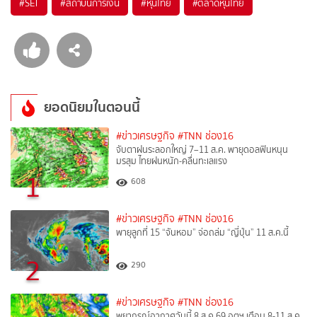
#
SET
#
สถาบันการเงิน
#
หุ้นไทย
#
ตลาดหุ้นไทย
ยอดนิยมในตอนนี้
#ข่าวเศรษฐกิจ
#TNN ช่อง16
จับตาฝนระลอกใหญ่ 7–11 ส.ค. พายุดอลฟินหนุน
มรสุม ไทยฝนหนัก-คลื่นทะเลแรง
1
608
#ข่าวเศรษฐกิจ
#TNN ช่อง16
พายุลูกที่ 15 “จันหอม” จ่อถล่ม “ญี่ปุ่น” 11 ส.ค.นี้
2
290
#ข่าวเศรษฐกิจ
#TNN ช่อง16
พยากรณ์อากาศวันนี้ 8 ส.ค.69 อุตุฯ เตือน 8-11 ส.ค