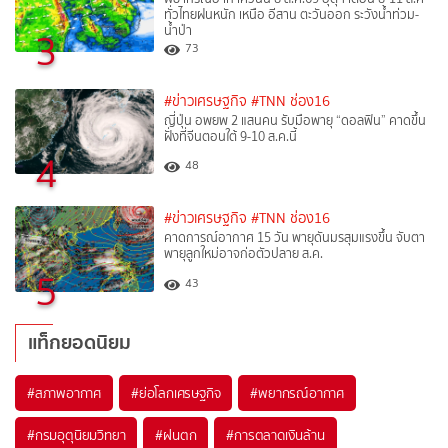
ทั่วไทยฝนหนัก เหนือ อีสาน ตะวันออก ระวังน้ำท่วม-
น้ำป่า
3
73
#ข่าวเศรษฐกิจ
#TNN ช่อง16
ญี่ปุ่น อพยพ 2 แสนคน รับมือพายุ “ดอลฟิน” คาดขึ้น
ฝั่งที่จีนตอนใต้ 9-10 ส.ค.นี้
4
48
#ข่าวเศรษฐกิจ
#TNN ช่อง16
คาดการณ์อากาศ 15 วัน พายุดันมรสุมแรงขึ้น จับตา
พายุลูกใหม่อาจก่อตัวปลาย ส.ค.
5
43
แท็กยอดนิยม
#
สภาพอากาศ
#
ย่อโลกเศรษฐกิจ
#
พยากรณ์อากาศ
#
กรมอุตุนิยมวิทยา
#
ฝนตก
#
การตลาดเงินล้าน