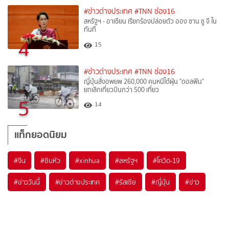
#ข่าวต่างประเทศ
#TNN ช่อง16
สหรัฐฯ - อาเซียน เรียกร้องปล่อยตัว ออง ซาน ซู จี ใน
ทันที
4
15
#ข่าวต่างประเทศ
#TNN ช่อง16
ญี่ปุ่นสั่งอพยพ 260,000 คนหนีไต้ฝุ่น "ดอลฟิน"
ยกเลิกเที่ยวบินกว่า 500 เที่ยว
5
14
แท็กยอดนิยม
#
จีน
#
ซินหัว
#
xinhua
#
สหรัฐฯ
#
โควิด-19
#
ข่าววันนี้
#
ข่าวต่างประเทศ
#
รัสเซีย
#
ญี่ปุ่น
#
ข่าว