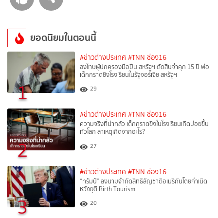
ยอดนิยมในตอนนี้
#ข่าวต่างประเทศ
#TNN ช่อง16
ลงโทษผู้ปกครองมือปืน สหรัฐฯ ตัดสินจำคุก 15 ปี พ่อ
เด็กกราดยิงโรงเรียนในรัฐจอร์เจีย สหรัฐฯ
1
29
#ข่าวต่างประเทศ
#TNN ช่อง16
ความจริงที่น่ากลัว เด็กกราดยิงในโรงเรียนเกิดบ่อยขึ้น
ทั่วโลก สาเหตุเกิดจากอะไร?
2
27
#ข่าวต่างประเทศ
#TNN ช่อง16
“ทรัมป์” ลงนามจำกัดสิทธิสัญชาติอเมริกันโดยกำเนิด
หวังยุติ Birth Tourism
3
20