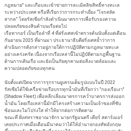
กฎหมาย" และเกือบจะเข้าข่ายการละเมิดลิขสิทธิ์ทางทะเล
ระหว่างประเทศ หรือที่เรียกว่าการกระทำเยี่ยง “โจรสลัด
สากล” โดยรัสเซียกำลังดำเนินมาตรการเพื่อรับรองความ
ปลอดภัยของสินค้าบนเรือต่อไป
เรือทากอร์ เป็นเรือลำที่ 4 ที่ฝรั่งเศสเข้าตรวจค้นนับตั้งแต่เดือน
กันยายน 2025 ที่ผ่านมา ประธานาธิบดีฝรั่งเศสย้ำว่าการ
ดำเนินการดังกล่าวอยู่ภายใต้การปฏิบัติตามกฎหมายทะเล
อย่างเคร่งครัด เนื่องจากเรือเหล่านี้ไม่ปฏิบัติตามกฎพื้นฐาน
ด้านการเดินเรือ และยังเป็นภัยคุกคามต่อสิ่งแวดล้อมและ
ความปลอดภัยของทุกคน
นับตั้งแต่เปิดฉากการรุกรานยูเครนเต็มรูปแบบในปี 2022
รัสเซียได้ใช้เครือข่ายเรือบรรทุกน้ำมันที่เรียกว่า "กองเรือเงา"
(Shadow Fleet) เพื่อหลีกเลี่ยงมาตรการคว่ำบาตรการส่งออก
น้ำมัน โดยเรือเหล่านี้มักมีโครงสร้างความเป็นเจ้าของที่ซับ
ซ้อนและไม่โปร่งใส ทำให้ยากต่อการติดตาม
ขณะที่ ฝั่งสหราชอาณาจักร นายกรัฐมนตรี เคียร์ สตาร์เมอร์
เคยประกาศเมื่อเดือนมีนาคมว่าได้ให้อำนาจกองทัพอังกฤษ