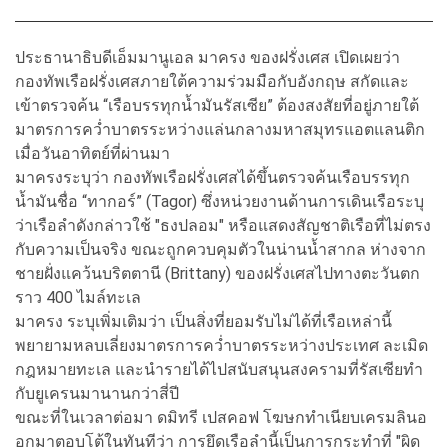
ประธานาธิบดีเอ็มมานูเอล มาครง ของฝรั่งเศส เปิดเผยว่า
กองทัพเรือฝรั่งเศสภายใต้ความร่วมมือกับอังกฤษ สกัดและ
เข้าตรวจค้น “เรือบรรทุกน้ำมันรัสเซีย” ต้องสงสัยที่อยู่ภายใต้
มาตรการคว่ำบาตรระหว่างแล่นกลางมหาสมุทรแอตแลนติก
เมื่อวันอาทิตย์ที่ผ่านมา
มาครงระบุว่า กองทัพเรือฝรั่งเศสได้ขึ้นตรวจค้นเรือบรรทุก
น้ำมันชื่อ “ทากอร์” (Tagor) ซึ่งหน่วยงานด้านการเดินเรือระบุ
ว่าเรือลำดังกล่าวใช้ "ธงปลอม" หรือแสดงสัญชาติเรือที่ไม่ตรง
กับความเป็นจริง ขณะถูกควบคุมตัวในน่านน้ำสากล ห่างจาก
ชายฝั่งแคว้นบริตตานี (Brittany) ของฝรั่งเศสไปทางตะวันตก
ราว 400 ไมล์ทะเล
มาครง ระบุเพิ่มเติมว่า เป็นสิ่งที่ยอมรับไม่ได้ที่เรือเหล่านี้
พยายามหลบเลี่ยงมาตรการคว่ำบาตรระหว่างประเทศ ละเมิด
กฎหมายทะเล และนำรายได้ไปสนับสนุนสงครามที่รัสเซียทำ
กับยูเครนมานานกว่าสี่ปี
ขณะที่ในเวลาต่อมา ดมิทรี เปสคอฟ โฆษกทำเนียบเครมลินอ
อกมาตอบโต้ในทันทีว่า การยึดเรือลำนี้เป็นการกระทำที่ "ผิด