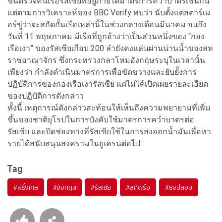
ขึ้นตรวจค้นเรือรัสเซียที่อยู่ภายใต้มาตรการคว่ำบาตรเช่นกัน
แต่ตามการวิเคราะห์ของ BBC Verify พบว่า นับตั้งแต่สตาร์เม
อร์ขู่ว่าจะสกัดกั้นเรือเหล่านี้ในช่วงกลางเดือนมีนาคม จนถึง
วันที่ 11 พฤษภาคม มีเรือที่ถูกอ้างว่าเป็นส่วนหนึ่งของ “กอง
เรือเงา” ของรัสเซียเกือบ 200 ลำยังคงแล่นผ่านน่านน้ำของสห
ราชอาณาจักร ซึ่งกระทรวงกลาโหมอังกฤษระบุในเวลานั้น
เพียงว่า กำลังดำเนินมาตรการเพื่อขัดขวางและยับยั้งการ
ปฏิบัติการของกองเรือเงารัสเซีย แต่ไม่ได้เปิดเผยรายละเอียด
ของปฏิบัติการดังกล่าว
ทั้งนี้ เหตุการณ์ดังกล่าวสะท้อนให้เห็นถึงความพยายามที่เพิ่ม
ขึ้นของชาติยุโรปในการบังคับใช้มาตรการคว่ำบาตรต่อ
รัสเซีย และปิดช่องทางที่รัสเซียใช้ในการส่งออกน้ำมันเพื่อหา
รายได้สนับสนุนสงครามในยูเครนต่อไป
Tag
#
ฝรั่งเศส
#
อังกฤษ
#
รัสเซีย
#
สกัดเรือ
#
ธงปลอม