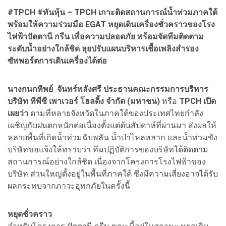
#TPCH #ทันหุ้น – TPCH เกาะติดสถานการณ์น้ำท่วมภาคใต้
พร้อมให้ความร่วมมือ EGAT หยุดเดินเครื่องชั่วคราวของโรง
ไฟฟ้าปัตตานี กรีน เพื่อความปลอดภัย พร้อมจัดทีมติดตาม
ระดับน้ำอย่างใกล้ชิด ลุยปรับแผนบริหารเชื้อเพลิงสำรอง
ซัพพอร์ตการเดินเครื่องได้ต่อ
นางกนกทิพย์ จันทร์พลังศรี ประธานคณะกรรมการบริหาร
บริษัท ทีพีซี เพาเวอร์ โฮลดิ้ง จำกัด (มหาชน)
หรือ
TPCH เปิด
เผยว่า
ตามที่หลายจังหวัดในภาคใต้ของประเทศไทยกำลัง
เผชิญกับฝนตกหนักต่อเนื่องตั้งแต่ต้นสัปดาห์ที่ผ่านมา ส่งผลให้
หลายพื้นที่เกิดน้ำท่วมฉับพลัน น้ำป่าไหลหลาก และน้ำท่วมขัง
บริษัทขอแจ้งให้ทราบว่า ทีมปฏิบัติการของบริษัทได้ติดตาม
สถานการณ์อย่างใกล้ชิด เนื่องจากโครงการโรงไฟฟ้าของ
บริษัท ส่วนใหญ่ตั้งอยู่ในพื้นที่ภาคใต้ ซึ่งมีความเสี่ยงอาจได้รับ
ผลกระทบจากภาวะอุทกภัยในครั้งนี้
หยุดชั่วคราว