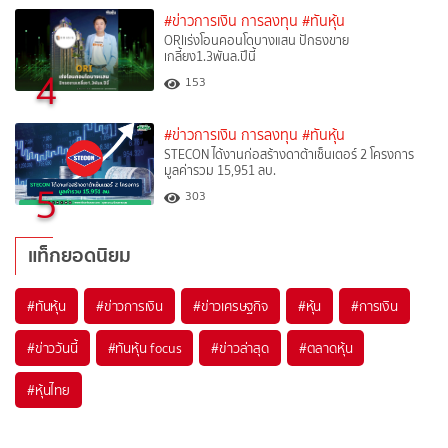
#ข่าวการเงิน การลงทุน
#ทันหุ้น
ORIเร่งโอนคอนโดบางแสน ปักธงขาย
เกลี้ยง1.3พันล.ปีนี้
4
153
#ข่าวการเงิน การลงทุน
#ทันหุ้น
STECON ได้งานก่อสร้างดาต้าเซ็นเตอร์ 2 โครงการ
มูลค่ารวม 15,951 ลบ.
5
303
แท็กยอดนิยม
#
ทันหุ้น
#
ข่าวการเงิน
#
ข่าวเศรษฐกิจ
#
หุ้น
#
การเงิน
#
ข่าววันนี้
#
ทันหุ้น focus
#
ข่าวล่าสุด
#
ตลาดหุ้น
#
หุ้นไทย