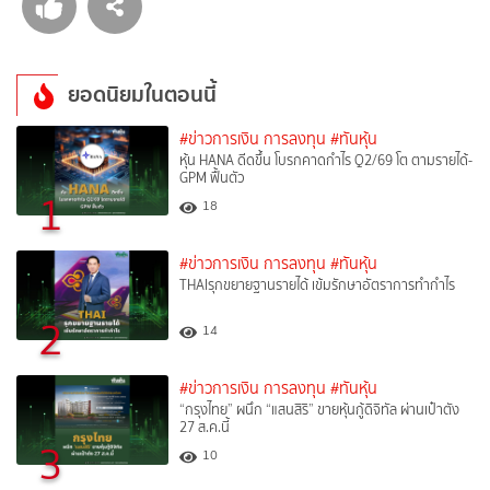
ยอดนิยมในตอนนี้
#ข่าวการเงิน การลงทุน
#ทันหุ้น
หุ้น HANA ดีดขึ้น โบรกคาดกำไร Q2/69 โต ตามรายได้-
GPM ฟื้นตัว
1
18
#ข่าวการเงิน การลงทุน
#ทันหุ้น
THAIรุกขยายฐานรายได้ เข้มรักษาอัตราการทำกำไร
2
14
#ข่าวการเงิน การลงทุน
#ทันหุ้น
“กรุงไทย” ผนึก “แสนสิริ” ขายหุ้นกู้ดิจิทัล ผ่านเป๋าตัง
27 ส.ค.นี้
3
10