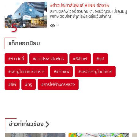
#ข่าวประชาสัมพันธ์
#TNN ช่อง16
สยามดิสคัฟเวอรี่ ชวนค้นหาของขวัญวันแม่และเมนู
พิเศษ ตอบโจทย์ทุกไลฟ์สไตล์ในวันสำคัญ
5
9
แท็กยอดนิยม
#
ข่าววันนี้
#
ข่าวประชาสัมพันธ์
#
ซีพีเอฟ
#
cpf
#
เจริญโภคภัณฑ์อาหาร
#
เครือซีพี
#
เครือเจริญโภคภัณฑ์
#
ซีพี
#
ทรู
#
การไฟฟ้านครหลวง
ข่าวที่เกี่ยวข้อง