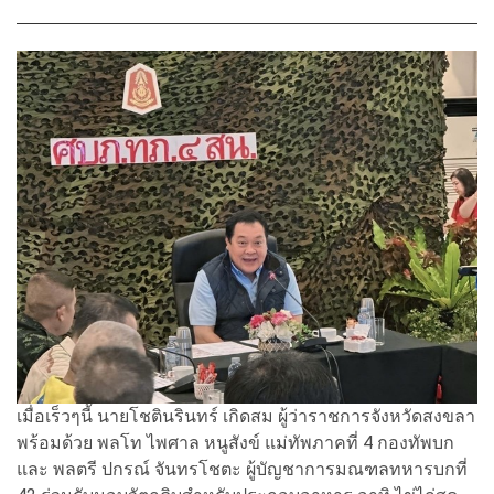
เมื่อเร็วๆนี้ นายโชตินรินทร์ เกิดสม ผู้ว่าราชการจังหวัดสงขลา
พร้อมด้วย พลโท ไพศาล หนูสังข์ แม่ทัพภาคที่ 4 กองทัพบก
และ พลตรี ปกรณ์ จันทรโชตะ ผู้บัญชาการมณฑลทหารบกที่