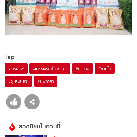
Tag
#
เครือซีพี
#
เครือเจริญโภคภัณฑ์
#
น้ำท่วม
#
ภาคใต้
#
ผู้ประสบภัย
#
ซีพีอาสา
ยอดนิยมในตอนนี้