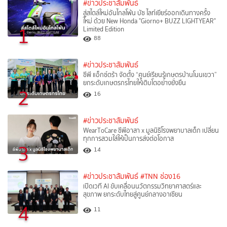
#ข่าวประชาสัมพันธ์
สู่สไตล์ใหม่อันไกลโพ้น บัซ ไลท์เยียร์ออกเดินทางครั้ง
ใหม่ ด้วย New Honda "Giorno+ BUZZ LIGHTYEAR"
1
Limited Edition
88
#ข่าวประชาสัมพันธ์
ซีพี แอ็กซ์ตร้า จัดตั้ง “ศูนย์เรียนรู้เกษตรบ้านโนนเขวา”
ยกระดับเกษตรกรไทยให้เติบโตอย่างยั่งยืน
2
16
#ข่าวประชาสัมพันธ์
WearToCare ซีพีอาสา x มูลนิธิโรงพยาบาลเด็ก เปลี่ยน
ทุกการสวมใส่ให้เป็นการส่งต่อโอกาส
3
14
#ข่าวประชาสัมพันธ์
#TNN ช่อง16
เปิดเวที AI ขับเคลื่อนนวัตกรรมวิทยาศาสตร์และ
สุขภาพ ยกระดับไทยสู่ศูนย์กลางอาเซียน
4
11