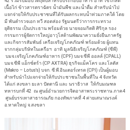
42 ร่วมรับมอบวัตถุดิบสำหรับประกอบอาหาร อาทิ ไข่ไก่สด
เนื้อไก่ ข้าวสารตราฉัตร น้ำมันพืช และน้ำดื่ม สำหรับนำไป
แจกจ่ายให้กับประชาชนที่ได้รับผลกระทบน้ำท่วมภาคใต้ โดย
มี พันตำรวจเอก ทวี สอดส่อง รัฐมนตรีว่าการกระทรวง
ยุติธรรม เป็นประธาน พร้อมด้วย นายจอมกิตติ ศิริกุล รอง
กรรมการผู้จัดการใหญ่อาวุโสด้านพัฒนาความยั่งยืนภาครัฐ
และกิจการสัมพันธ์ เครือเจริญโภคภัณฑ์ พร้อมด้วย ผู้แทน
จากกลุ่มบริษัทในเครือฯ อาทิ มูลนิธิเจริญโภคภัณฑ์ (ซีพี)
บมจ.เจริญโภคภัณฑ์อาหาร (CPF) บมจ.ซีพี ออลล์ (CPALL)
บมจ.ซีพี แอ็กซ์ตร้า (CP AXTRA) ธุรกิจแม็คโคร และโลตัส
(Makro – Lotus’s) บจก. ซี.พี.อินเตอร์เทรด (CPI) เป็นผู้มอบ
สำหรับนำไปแจกจ่ายให้กับประชาชนในพื้นที่ใน 4 จังหวัด
ได้แก่ สงขลา ยะลา ปัตตานี และ นราธิวาส ให้กับมณฑล
ทหารบกที่ 42 ณ ศูนย์อำนวยการจิตอาสาพระราชทาน ภาค4
ศูนย์บรรเทาสาธารณภัย กองทัพภาคที่ 4 ค่ายเสนาณรงค์
อ.หาดใหญ่ จ.สงขลา