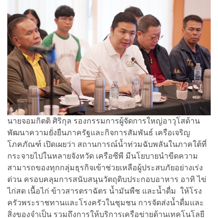
นายจอมกิตติ ศิริกุล รองกรรมการผู้จัดการใหญ่อาวุโสด้าน
พัฒนาความยั่งยืนภาครัฐและกิจการสัมพันธ์ เครือเจริญ
โภคภัณฑ์ เปิดเผยว่า สถานการณ์น้ำท่วมฉับพลันในภาคใต้ที่
กระจายไปในหลายจังหวัด เครือซีพี มีนโยบายนำขีดความ
สามารถของทุกกลุ่มธุรกิจเข้าช่วยเหลือผู้ประสบภัยอย่างเร่ง
ด่วน ครอบคลุมการสนับสนุนวัตถุดิบประกอบอาหาร อาทิ ไข่
ไก่สด เนื้อไก่ ข้าวสารตราฉัตร น้ำมันพืช และน้ำดื่ม ให้โรง
ครัวพระราชทานและโรงครัวในชุมชน การจัดส่งน้ำดื่มและ
สิ่งของจำเป็น รวมถึงการให้บริการเครือข่ายด้านเทคโนโลยี