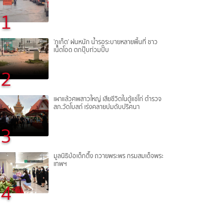
1
'ภูเก็ต' ฝนหนัก น้ำรอระบายหลายพื้นที่ ชาว
เน็ตโอด ตกปุ๊บท่วมปั๊บ
2
เผาแล้วศพสาวใหญ่ เสียชีวิตในตู้แช่ไก่ ตำรวจ
สภ.วัดโบสถ์ เร่งคลายปมดับปริศนา
3
มูลนิธิป่อเต็กตึ๊ง ถวายพระพร กรมสมเด็จพระ
เทพฯ
4