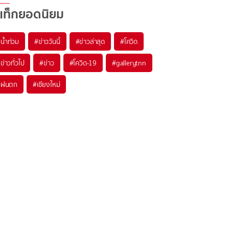
แท็กยอดนิยม
#
น้ำท่วม
#
ข่าววันนี้
#
ข่าวล่าสุด
#
โควิด
#
ข่าวทั่วไป
#
ข่าว
#
โควิด-19
#
gallerytnn
#
ฝนตก
#
เชียงใหม่