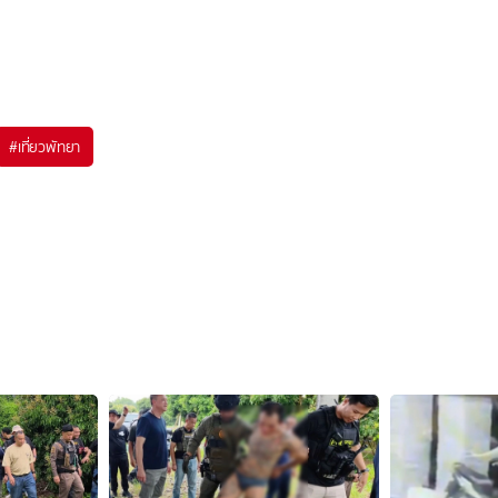
#
เที่ยวพัทยา