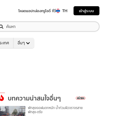
TH
เข้าสู่ระบบ
โหลดแอป
กล่องทรูไอดี ทีวี
ระเทศ
อื่นๆ
บทความน่าสนใจอื่นๆ
พัทลุงเจอฝนตกหนัก น้ำท่วมผิวจราจรสาย
พัทลุง-ตรัง