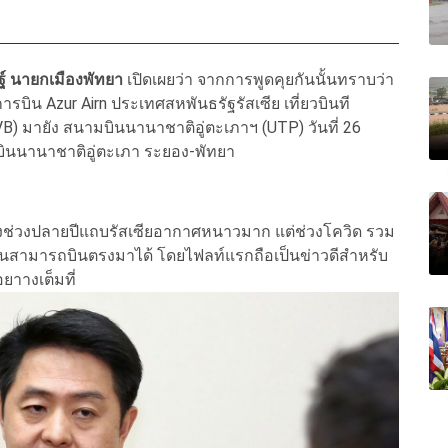
์ นายกเมืองพัทยา
เปิดเผยว่า จากการพูดคุยกันนั้นทราบว่า
บิน Azur Airn ประเทศสหพันธรัฐรัสเซีย เที่ยวบินที
 มายัง สนามบินนานาชาติอู่ตะเภาฯ (UTP) วันที่ 26
มบินนานาชาติอู่ตะเภา ระยอง-พัทยา
ซึ่งช่วงปลายปีแถบรัสเซียอากาศหนาวมาก แต่ช่วงโควิด รวม
ุบันสามารถบินตรงมาได้ โดยไฟลท์แรกถือเป็นข่าวดีสำหรับ
อยาางเต็มที่