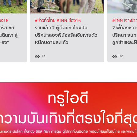
อง16
#ข่าวทั่วไทย
#TNN ช่อง16
#TNN เจาะข่า
งรัสเซีย
รวบแล้ว 2 ผู้ต้องหาโยงปม
2 พี่น้องชาว
ดินหา สู่
ปริศนาสองพี่น้องรัสเซียหายตัว
ปริศนา จนท
ง-ธง"
หนีกบดานสะแก้ว
ถูกชำแหละฝั
74
92