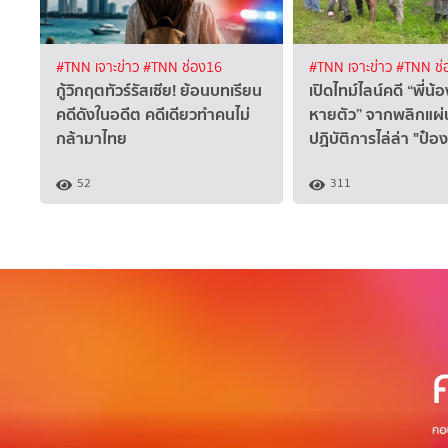
#TNN เจาะข่าว
#TNN ช่อง16
#TNN เจาะข่าว
#TNN ช่
กู้วิกฤตทัวร์รัสเซีย! ย้อนบทเรียน
เปิดไทม์ไลน์คดี “พี่น้อ
คดีดังในอดีต คดีเดียวทำคนไม่
หายตัว” จากพลิกแผ่น
กล้ามาไทย
ปฏิบัติการไล่ล่า "ป๋อ
52
311