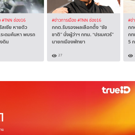
ว
#TNN ช่อง16
#ข่าวการเมือง
#TNN ช่อง16
#ข่
รัสเซีย หายตัว
กกต.รับรองผลเลือกตั้ง “ชัช
กกต
.ระดมค้นหา พบรถ
ชาติ” นั่งผู้ว่าฯ กทม. “ปรเมศวร์”
กทม
งดิน
นายกเมืองพัทยา
5 ก
27