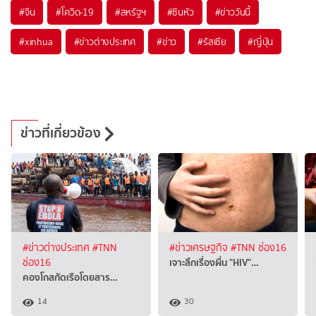
#
จีน
#
โควิด-19
#
สหรัฐฯ
#
ซินหัว
#
ข่าววันนี้
#
xinhua
#
ข่าวต่างประเทศ
#
ข่าว
#
รัสเซีย
#
ญี่ปุ่น
ข่าวที่เกี่ยวข้อง
#ข่าวต่างประเทศ
#TNN
#ข่าวเศรษฐกิจ
#TNN ช่อง16
เจาะลึกเรื่องผื่น "HIV"…
ช่อง16
คองโกสกัดเรือโดยสาร…
14
30