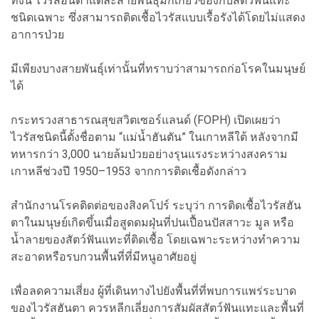
ทั้งนี้ ไวรัสฮันตาแต่ละสายพันธุ์มักเกี่ยวข้องกับสัตว์ฟันแทะ
ชนิดเฉพาะ ซึ่งสามารถติดเชื้อไวรัสแบบเรื้อรังได้โดยไม่แสดง
อาการป่วย
มีเพียงบางสายพันธุ์เท่านั้นที่ทราบว่าสามารถก่อโรคในมนุษย์
ได้
กระทรวงสาธารณสุขสวิตเซอร์แลนด์ (FOPH) เปิดเผยว่า
ไวรัสชนิดนี้ตั้งชื่อตาม “แม่น้ำฮันตัน” ในเกาหลีใต้ หลังจากมี
ทหารกว่า 3,000 นายล้มป่วยอย่างรุนแรงระหว่างสงคราม
เกาหลีช่วงปี 1950–1953 จากการติดเชื้อดังกล่าว
สำนักงานโรคติดต่อของสิงคโปร์ ระบุว่า การติดเชื้อไวรัสฮัน
ตาในมนุษย์เกิดขึ้นเมื่อสูดดมฝุ่นที่ปนเปื้อนปัสสาวะ มูล หรือ
น้ำลายของสัตว์ฟันแทะที่ติดเชื้อ โดยเฉพาะระหว่างทำความ
สะอาดหรือรบกวนพื้นที่ที่มีหนูอาศัยอยู่
เพื่อลดความเสี่ยง ผู้ที่เดินทางไปยังพื้นที่ที่พบการแพร่ระบาด
ของไวรัสฮันตา ควรหลีกเลี่ยงการสัมผัสสัตว์ฟันแทะและพื้นที่