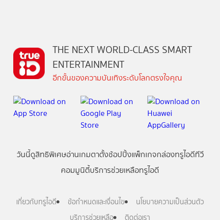
THE NEXT WORLD-CLASS SMART
ENTERTAINMENT
อีกขั้นของความบันเทิงระดับโลกตรงใจคุณ
วันนี้
ดู
สิทธิพิเศษ
อ่าน
เกม
ตาตั้ง
ช้อปปิ้ง
แพ็กเกจ
กล่องทรูไอดีทีวี
คอมมูนิตี้
บริการช่วยเหลือทรูไอดี
เกี่ยวกับทรูไอดี
ข้อกำหนดและเงื่อนไข
นโยบายความเป็นส่วนตัว
บริการช่วยเหลือ
ติดต่อเรา