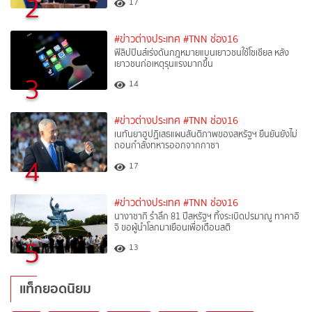
2
17
#ข่าวต่างประเทศ
#TNN ช่อง16
ฟิลิปปินส์เร่งดันกฎหมายแบนเยาวชนใช้โซเชียล หลัง
เยาวชนก่อเหตุรุนแรงมากขึ้น
3
14
#ข่าวต่างประเทศ
#TNN ช่อง16
เนทันยาฮูปฏิเสธแผนสันติภาพของสหรัฐฯ ยืนยันยังไม่
ถอนกำลังทหารออกจากกาซา
4
17
#ข่าวต่างประเทศ
#TNN ช่อง16
นางาซากิ รำลึก 81 ปีสหรัฐฯ ทิ้งระเบิดปรมาณู ทาคาอิ
จิ ขอผู้นำโลกมาเยือนเพื่อเตือนสติ
5
13
แท็กยอดนิยม