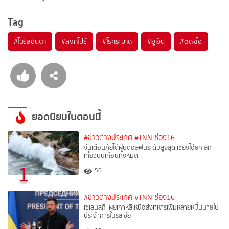
Tag
#
ไวรัสฮันตา
#
สิงคโปร์
#
โรคระบาด
#
ยูเอ็น
#
ติดเชื้อ
ยอดนิยมในตอนนี้
#ข่าวต่างประเทศ
#TNN ช่อง16
จีนเตือนภัยไต้ฝุ่นดอลฟินระดับสูงสุด เซี่ยงไฮ้ยกเลิก
เที่ยวบินเกือบทั้งหมด
1
50
#ข่าวต่างประเทศ
#TNN ช่อง16
เซเลนสกี เผยเกาหลีเหนือส่งทหารเพิ่มหลายหมื่นนายไป
ประจำการในรัสเซีย