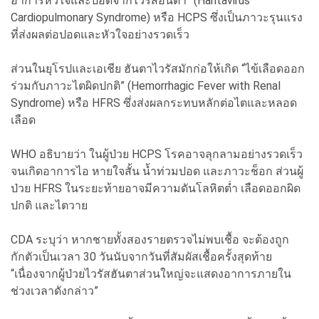
อาการหัวใจและปอดจากไวรัสฮันตา” (Hantavirus
Cardiopulmonary Syndrome) หรือ HCPS ซึ่งเป็นภาวะรุนแรง
ที่ส่งผลต่อปอดและหัวใจอย่างรวดเร็ว
ส่วนในยุโรปและเอเชีย ฮันตาไวรัสมักก่อให้เกิด “ไข้เลือดออก
ร่วมกับภาวะไตผิดปกติ” (Hemorrhagic Fever with Renal
Syndrome) หรือ HFRS ซึ่งส่งผลกระทบหลักต่อไตและหลอด
เลือด
WHO อธิบายว่า ในผู้ป่วย HCPS โรคอาจลุกลามอย่างรวดเร็ว
จนเกิดอาการไอ หายใจสั้น น้ำท่วมปอด และภาวะช็อก ส่วนผู้
ป่วย HFRS ในระยะท้ายอาจมีความดันโลหิตต่ำ เลือดออกผิด
ปกติ และไตวาย
CDA ระบุว่า หากชายทั้งสองรายตรวจไม่พบเชื้อ จะต้องถูก
กักตัวเป็นเวลา 30 วันนับจากวันที่สัมผัสเชื้อครั้งสุดท้าย
“เนื่องจากผู้ป่วยไวรัสฮันตาส่วนใหญ่จะแสดงอาการภายใน
ช่วงเวลาดังกล่าว”