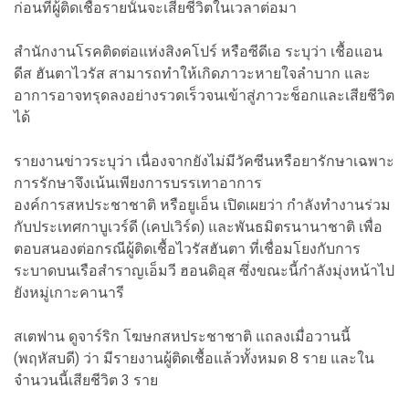
ก่อนที่ผู้ติดเชื้อรายนั้นจะเสียชีวิตในเวลาต่อมา
สำนักงานโรคติดต่อแห่งสิงคโปร์ หรือซีดีเอ ระบุว่า เชื้อแอน
ดีส ฮันตาไวรัส สามารถทำให้เกิดภาวะหายใจลำบาก และ
อาการอาจทรุดลงอย่างรวดเร็วจนเข้าสู่ภาวะช็อกและเสียชีวิต
ได้
รายงานข่าวระบุว่า เนื่องจากยังไม่มีวัคซีนหรือยารักษาเฉพาะ
การรักษาจึงเน้นเพียงการบรรเทาอาการ
องค์การสหประชาชาติ หรือยูเอ็น เปิดเผยว่า กำลังทำงานร่วม
กับประเทศกาบูเวร์ดี (เคปเวิร์ด) และพันธมิตรนานาชาติ เพื่อ
ตอบสนองต่อกรณีผู้ติดเชื้อไวรัสฮันตา ที่เชื่อมโยงกับการ
ระบาดบนเรือสำราญเอ็มวี ฮอนดิอุส ซึ่งขณะนี้กำลังมุ่งหน้าไป
ยังหมู่เกาะคานารี
สเตฟาน ดูจาร์ริก โฆษกสหประชาชาติ แถลงเมื่อวานนี้
(พฤหัสบดี) ว่า มีรายงานผู้ติดเชื้อแล้วทั้งหมด 8 ราย และใน
จำนวนนี้เสียชีวิต 3 ราย