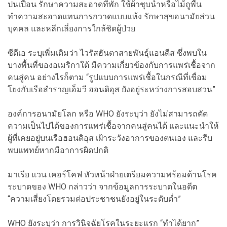
ปนเปื้อน รักษาความสะอาดที่พัก ใช้ผ้าชุบน้ำหรือไม้ถูพื้น
ทำความสะอาดแทนการกวาดแบบแห้ง รักษาสุขอนามัยส่วน
บุคคล และหลีกเลี่ยงการใกล้ชิดผู้ป่วย
ซีดีเอ ระบุเพิ่มเติมว่า ไวรัสฮันตาสายพันธุ์แอนดีส ซึ่งพบใน
บางพื้นที่ของอเมริกาใต้ มีความเกี่ยวข้องกับการแพร่เชื้อจาก
คนสู่คน อย่างไรก็ตาม “รูปแบบการแพร่เชื้อในกรณีที่เชื่อม
โยงกับเรือสำราญเอ็มวี ฮอนดิอุส ยังอยู่ระหว่างการสอบสวน”
องค์การอนามัยโลก หรือ WHO ยังระบุว่า ยังไม่สามารถตัด
ความเป็นไปได้ของการแพร่เชื้อจากคนสู่คนได้ และแนะนำให้
ผู้ที่เคยอยู่บนเรือฮอนดิอุส เฝ้าระวังอาการของตนเอง และรีบ
พบแพทย์หากมีอาการผิดปกติ
มาเรีย แวน เคอร์โคฟ หัวหน้าฝ่ายเตรียมความพร้อมด้านโรค
ระบาดของ WHO กล่าวว่า จากข้อมูลการระบาดในอดีต
“ความเสี่ยงโดยรวมต่อประชาชนยังอยู่ในระดับต่ำ”
WHO ยังระบุว่า การวินิจฉัยโรคในระยะแรก “ทำได้ยาก”