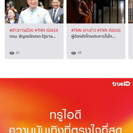
#ข่าวการเมือง
#TNN ช่อง16
#TNN เจาะข่าว
#TNN ช่อง16
ครม. สัญจรนัดแรก รัฐบาล…
ผู้ต้องขังโทษประหารในไท…
41
48