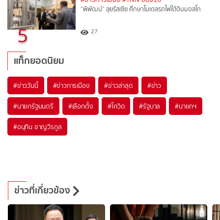
“พิพัฒน์“ ลุยรัสเซีย ศึกษาโมเดลรถไฟใต้ดินมอสโก
5
27
แท็กยอดนิยม
#
ข่าววันนี้
#
ข่าวการเมือง
#
ข่าวล่าสุด
#
ข่าว
#
นายกรัฐมนตรี
#
เลือกตั้ง
#
โควิด
#
รัฐบาล
#
นายกฯ
#
อนุทิน ชาญวีรกูล
ข่าวที่เกี่ยวข้อง