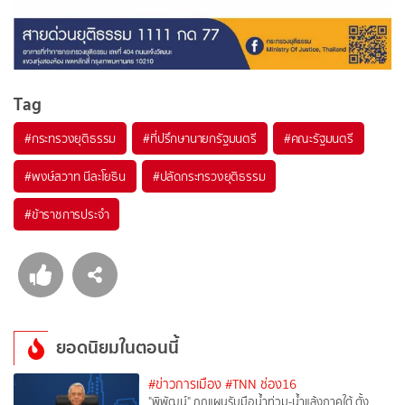
Tag
#
กระทรวงยุติธรรม
#
ที่ปรึกษานายกรัฐมนตรี
#
คณะรัฐมนตรี
#
พงษ์สวาท นีละโยธิน
#
ปลัดกระทรวงยุติธรรม
#
ข้าราชการประจำ
ยอดนิยมในตอนนี้
#ข่าวการเมือง
#TNN ช่อง16
"พิพัฒน์" ถกแผนรับมือน้ำท่วม-น้ำแล้งภาคใต้ ตั้ง