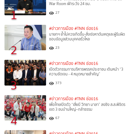
War Room เฝ้าระวัง 24 ชม.
1
27
#ข่าวการเมือง
#TNN ช่อง16
นายกฯ ย้ำไม่ควรเกิดขึ้น-สั่งเร่งหาต้นเหตุและผู้รับผิด
ชอบข้อมูลส่วนบุคคลรั่วไหล
2
23
#ข่าวการเมือง
#TNN ช่อง16
เปิดตัวกรรมการบริหารพรรคประชาชน เดินหน้า “3
ความชัดเจน - 4 หมุดหมายสำคัญ”
3
373
#ข่าวการเมือง
#TNN ช่อง16
เพื่อไทยเปิดตัว “เสี่ยบี วิทยา มาลา” ลงชิง ส.ส.พิจิตร
เขต 3 ชนบ้านใหญ่–กล้าธรรม
4
67
#ข่าวการเมือง
#TNN ช่อง16