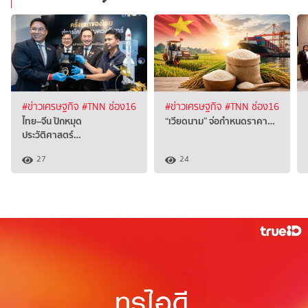
#ข่าวเศรษฐกิจ
#TNN ช่อง16
#ข่าวเศรษฐกิจ
#TNN ช่อง16
ไทย–จีน ปักหมุด
“เวียดนาม” จ่อกำหนดราคา…
ประวัติศาสตร์…
27
24