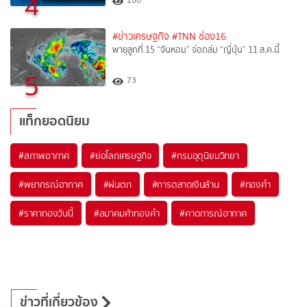
4
#ข่าวเศรษฐกิจ
#TNN ช่อง16
พายุลูกที่ 15 “จันหอม” จ่อถล่ม “ญี่ปุ่น” 11 ส.ค.นี้
5
73
แท็กยอดนิยม
#
สภาพอากาศ
#
ย่อโลกเศรษฐกิจ
#
กรมอุตุนิยมวิทยา
#
พยากรณ์อากาศ
#
ฝนตก
#
การตลาดเงินล้าน
#
ทองคำ
#
ราคาทองวันนี้
#
สมาคมค้าทองคำ
#
คาดการณ์อากาศ
ข่าวที่เกี่ยวข้อง