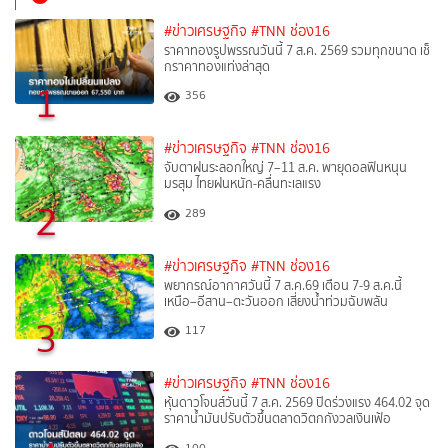
#ข่าวเศรษฐกิจ
#TNN ช่อง16
ราคาทองรูปพรรณวันนี้ 7 ส.ค. 2569 รวมทุกขนาด เช็
กราคาทองแท่งล่าสุด
1
356
#ข่าวเศรษฐกิจ
#TNN ช่อง16
จับตาฝนระลอกใหญ่ 7–11 ส.ค. พายุดอลฟินหนุน
มรสุม ไทยฝนหนัก-คลื่นทะเลแรง
2
289
#ข่าวเศรษฐกิจ
#TNN ช่อง16
พยากรณ์อากาศวันนี้ 7 ส.ค.69 เตือน 7-9 ส.ค.นี้
เหนือ–อีสาน–ตะวันออก เสี่ยงน้ำท่วมฉับพลัน
3
117
#ข่าวเศรษฐกิจ
#TNN ช่อง16
หุ้นดาวโจนส์วันนี้ 7 ส.ค. 2569 ปิดร่วงแรง 464.02 จุด
ราคาน้ำมันปรับตัวขึ้นตลาดวิตกกังวลเงินเฟ้อ
100