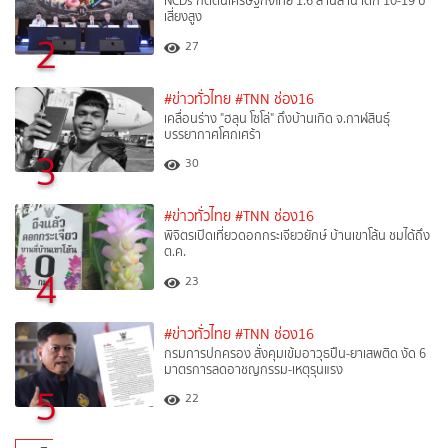
NCDs กดดันเศรษฐกิจไทย 1.6 ล้านล้าน เด็ก 10-19 ปี
เสี่ยงสูง
2
27
#ข่าวทั่วไทย
#TNN ช่อง16
เคลื่อนร่าง "ฮลุน โซโล่" ถึงบ้านเกิด จ.กาฬสินธุ์
บรรยากาศโศกเศร้า
3
30
#ข่าวทั่วไทย
#TNN ช่อง16
พิจิตรเปิดเที่ยวดอกกระเจียวยักษ์ บ้านเขาโล้น ชมได้ถึง
ต.ค.
4
23
#ข่าวทั่วไทย
#TNN ช่อง16
กรมการปกครอง สั่งคุมเข้มอาวุธปืน-ยาเสพติด งัด 6
มาตรการลดอาชญกรรม-เหตุรุนแรง
5
22