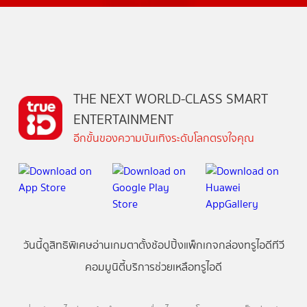
THE NEXT WORLD-CLASS SMART
ENTERTAINMENT
อีกขั้นของความบันเทิงระดับโลกตรงใจคุณ
วันนี้
ดู
สิทธิพิเศษ
อ่าน
เกม
ตาตั้ง
ช้อปปิ้ง
แพ็กเกจ
กล่องทรูไอดีทีวี
คอมมูนิตี้
บริการช่วยเหลือทรูไอดี