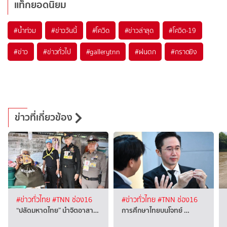
แท็กยอดนิยม
#
น้ำท่วม
#
ข่าววันนี้
#
โควิด
#
ข่าวล่าสุด
#
โควิด-19
#
ข่าว
#
ข่าวทั่วไป
#
gallerytnn
#
ฝนตก
#
กราดยิง
ข่าวที่เกี่ยวข้อง
#ข่าวทั่วไทย
#TNN ช่อง16
#ข่าวทั่วไทย
#TNN ช่อง16
“ปลัดมหาดไทย” นำจิตอาสา…
การศึกษาไทยบนโจทย์ …