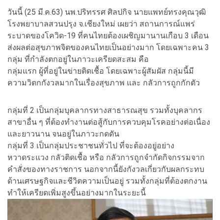
วันนี้ (25 มี.ค.63) นพ.ปริทรรศ ศิลปกิจ นายแพทย์ทรงคุณวุฒิ
โรงพยาบาลสวนปรุง จ.เชียงใหม่ เผยว่า สถานการณ์แพร่
ระบาดของโควิด-19 ที่คนไทยต้องเผชิญมานานเกือบ 3 เดือน
ส่งผลต่อสุขภาพจิตของคนไทยเป็นอย่างมาก โดยเฉพาะคน 3
กลุ่ม ที่กำลังตกอยู่ในภาวะเครียดสะสม คือ
กลุ่มแรก ผู้ที่อยู่ในข่ายติดเชื้อ โดยเฉพาะผู้สัมผัส กลุ่มนี้มี
ความวิตกกังวลมากในเรื่องสุขภาพ และ กลัวการถูกกักตัว
กลุ่มที่ 2 เป็นกลุ่มบุคลากรทางสาธารณสุข รวมทั้งบุคลากร
สาขาอื่น ๆ ที่ต้องทำงานต่อสู้กับการควบคุมโรคอย่างต่อเนื่อง
และยาวนาน จนอยู่ในภาวะกดดัน
กลุ่มที่ 3 เป็นกลุ่มประชาชนทั่วไป ที่จะต้องอยู่อย่าง
หวาดระแวง กลัวติดเชื้อ หรือ กลัวการถูกจำกัดกิจกรรมจาก
คำสั่งของทางราชการ นอกจากนี้ยังกังวลเกี่ยวกับผลกระทบ
ด้านเศรษฐกิจและชีวิตความเป็นอยู่ รวมทั้งกลุ่มที่ต้องตกงาน
ทำให้เครียดเพิ่มสูงขึ้นอย่างมากในระยะนี้