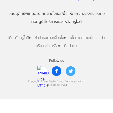
วันนี้
ดู
สิทธิพิเศษ
อ่าน
เกม
ตาตั้ง
ช้อปปิ้ง
แพ็กเกจ
กล่องทรูไอดีทีวี
คอมมูนิตี้
บริการช่วยเหลือทรูไอดี
เกี่ยวกับทรูไอดี
ข้อกำหนดและเงื่อนไข
นโยบายความเป็นส่วนตัว
บริการช่วยเหลือ
ติดต่อเรา
Follow us
Copyright © True Digital Group Company Limited.
All rights reserved