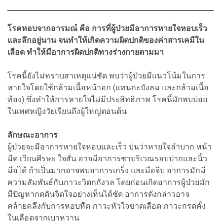
โรคหอบจากอารมณ์ คือ การที่ผู้ป่วยมีอาการหายใจหอบเร็ว
และลึ
กอยู่นาน จนทำให้เกิดความผิดปกติของค่าสารเคมีใน
เลือด ทำให้มีอาการผิดปกติทางร่างกายตามมา
โรคนี้ยังไม่ทราบสาเหตุแน่ชัด พบว่าผู้ป่วยมีแนวโน้มในการ
หายใจโดยใช้กล้ามเนื้อหน้าอก (แทนกะบังลม และกล้ามเนื้อ
ท้อง) ซึ่งทำให้การหายใจไม่มีประสิทธิภาพ โรคนี้มักพบบ่อย
ในเพศหญิงวัยเรียนถึงผู้ใหญ่ตอนต้น
ลักษณะอาการ
ผู้ป่วยจะมีอาการหายใจหอบและเร็ว บ่นว่าหายใจลำบาก หน้า
มืด เวียนศีรษะ ใจสั่น อาจมีอาการชาบริเวณรอบปากและนิ้ว
มือได้ ถ้าเป็นมากอาจพบอาการเกร็ง และมือจีบ อาการมักมี
ความสัมพันธ์กับภาวะวิตกกังวล โดยก่อนเกิดอาการผู้ป่วยมัก
มีปัญหากดดันจิตใจอย่างเห็นได้ชัด อาการดังกล่าวอาจ
คล้ายคลึงกับการหอบหืด ภาวะหัวใจขาดเลือด ภาวะกรดคั่ง
ในเลือดจากเบาหวาน