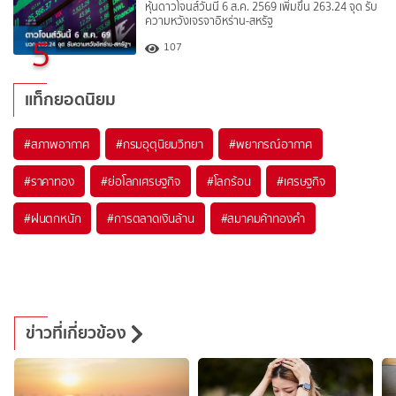
หุ้นดาวโจนส์วันนี้ 6 ส.ค. 2569 เพิ่มขึ้น 263.24 จุด รับ
ความหวังเจรจาอิหร่าน-สหรัฐ
5
107
แท็กยอดนิยม
#
สภาพอากาศ
#
กรมอุตุนิยมวิทยา
#
พยากรณ์อากาศ
#
ราคาทอง
#
ย่อโลกเศรษฐกิจ
#
โลกร้อน
#
เศรษฐกิจ
#
ฝนตกหนัก
#
การตลาดเงินล้าน
#
สมาคมค้าทองคำ
ข่าวที่เกี่ยวข้อง