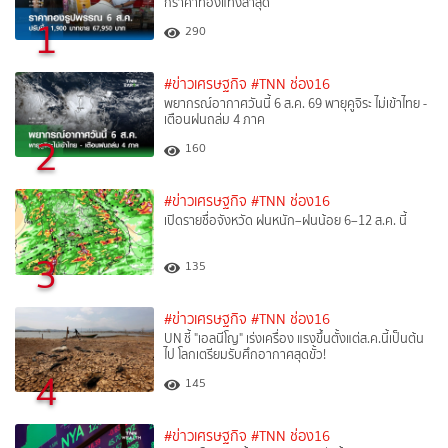
กราคาทองแท่งล่าสุด
1
290
#ข่าวเศรษฐกิจ
#TNN ช่อง16
พยากรณ์อากาศวันนี้ 6 ส.ค. 69 พายุคูจิระ ไม่เข้าไทย -
เตือนฝนถล่ม 4 ภาค
2
160
#ข่าวเศรษฐกิจ
#TNN ช่อง16
เปิดรายชื่อจังหวัด ฝนหนัก–ฝนน้อย 6–12 ส.ค. นี้
3
135
#ข่าวเศรษฐกิจ
#TNN ช่อง16
UN ชี้ "เอลนีโญ" เร่งเครื่อง แรงขึ้นตั้งแต่ส.ค.นี้เป็นต้น
ไป โลกเตรียมรับศึกอากาศสุดขั้ว!
4
145
#ข่าวเศรษฐกิจ
#TNN ช่อง16