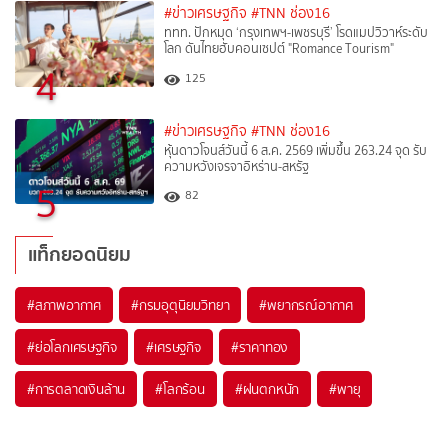
#ข่าวเศรษฐกิจ
#TNN ช่อง16
ททท. ปักหมุด ‘กรุงเทพฯ-เพชรบุรี’ โรดแมปวิวาห์ระดับ
โลก ดันไทยฮับคอนเซปต์ "Romance Tourism"
4
125
#ข่าวเศรษฐกิจ
#TNN ช่อง16
หุ้นดาวโจนส์วันนี้ 6 ส.ค. 2569 เพิ่มขึ้น 263.24 จุด รับ
ความหวังเจรจาอิหร่าน-สหรัฐ
5
82
แท็กยอดนิยม
#
สภาพอากาศ
#
กรมอุตุนิยมวิทยา
#
พยากรณ์อากาศ
#
ย่อโลกเศรษฐกิจ
#
เศรษฐกิจ
#
ราคาทอง
#
การตลาดเงินล้าน
#
โลกร้อน
#
ฝนตกหนัก
#
พายุ