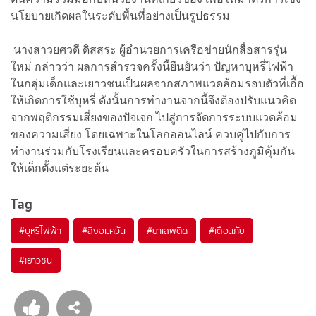
นโยบายเกิดผลในระดับพื้นที่อย่างเป็นรูปธรรม
นางสาวยศวดี ดิสสระ ผู้อำนวยการเครือข่ายนักสื่อสารรุ่น
ใหม่ กล่าวว่า ผลการสำรวจครั้งนี้ยืนยันว่า ปัญหาบุหรี่ไฟฟ้า
ในกลุ่มเด็กและเยาวชนเป็นผลจากสภาพแวดล้อมรอบตัวที่เอื้อ
ให้เกิดการใช้บุหรี่ ดังนั้นการทำงานจากนี้จึงต้องปรับแนวคิด
จากพฤติกรรมเสี่ยงของปัจเจก ไปสู่การจัดการระบบแวดล้อม
ของความเสี่ยง โดยเฉพาะในโลกออนไลน์ ควบคู่ไปกับการ
ทำงานร่วมกับโรงเรียนและครอบครัวในการสร้างภูมิคุ้มกัน
ให้เด็กตั้งแต่ระยะต้น
Tag
#
บุหรี่ไฟฟ้า
#
สิงอมควัน
#
ยาเสพติด
#
เตือนภัย
#
เยาวชน