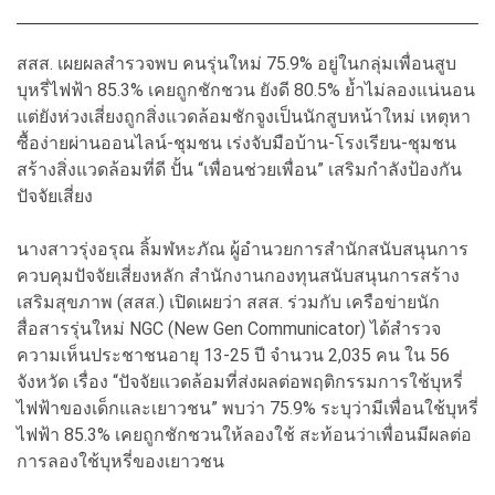
สสส. เผยผลสำรวจพบ คนรุ่นใหม่ 75.9% อยู่ในกลุ่มเพื่อนสูบ
บุหรี่ไฟฟ้า 85.3% เคยถูกชักชวน ยังดี 80.5% ย้ำไม่ลองแน่นอน
แต่ยังห่วงเสี่ยงถูกสิ่งแวดล้อมชักจูงเป็นนักสูบหน้าใหม่ เหตุหา
ซื้อง่ายผ่านออนไลน์-ชุมชน เร่งจับมือบ้าน-โรงเรียน-ชุมชน
สร้างสิ่งแวดล้อมที่ดี ปั้น “เพื่อนช่วยเพื่อน” เสริมกำลังป้องกัน
ปัจจัยเสี่ยง
นางสาวรุ่งอรุณ ลิ้มฬหะภัณ ผู้อำนวยการสำนักสนับสนุนการ
ควบคุมปัจจัยเสี่ยงหลัก สำนักงานกองทุนสนับสนุนการสร้าง
เสริมสุขภาพ (สสส.) เปิดเผยว่า สสส. ร่วมกับ เครือข่ายนัก
สื่อสารรุ่นใหม่ NGC (New Gen Communicator) ได้สำรวจ
ความเห็นประชาชนอายุ 13-25 ปี จำนวน 2,035 คน ใน 56
จังหวัด เรื่อง “ปัจจัยแวดล้อมที่ส่งผลต่อพฤติกรรมการใช้บุหรี่
ไฟฟ้าของเด็กและเยาวชน” พบว่า 75.9% ระบุว่ามีเพื่อนใช้บุหรี่
ไฟฟ้า 85.3% เคยถูกชักชวนให้ลองใช้ สะท้อนว่าเพื่อนมีผลต่อ
การลองใช้บุหรี่ของเยาวชน