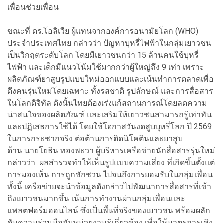
เพื่อนช่วยเพื่อน
ขณะที่ ดร.โอลิเวีย ผู้แทนจากองค์การอนามัยโลก (WHO)
ประจำประเทศไทย กล่าวว่า ปัญหาบุหรี่ไฟฟ้าในกลุ่มเยาวชน
เป็นวิกฤตระดับโลก โดยมีเยาวชนกว่า 15 ล้านคนใช้บุหรี่
ไฟฟ้า และเด็กมีแนวโน้มใช้มากกว่าผู้ใหญ่ถึง 9 เท่า เพราะ
ผลิตภัณฑ์ยาสูบรูปแบบใหม่ออกแบบและเน้นทำการตลาดเพื่อ
ดึงคนรุ่นใหม่โดยเฉพาะ ทั้งรสชาติ รูปลักษณ์ และการสื่อสาร
ในโลกดิจิทัล ดังนั้นไทยต้องเร่งแก้สถานการณ์โดยลดความ
น่าสนใจของผลิตภัณฑ์ และเสริมให้เยาวชนสามารถรู้เท่าทัน
และปฏิเสธการใช้ได้ โดยใช้โอกาสวันงดสูบบุหรี่โลก ปี 2569
ในการกระชากจริง ต่อต้านการติดนิโคตินและยาสูบ
ด้าน นายโยธิน ทองพะวา ผู้บริหารเครือข่ายนักสื่อสารรุ่นใหม่
กล่าวว่า ผลสำรวจทำให้เห็นรูปแบบความเสี่ยง ที่เกิดขึ้นตั้งแต่
การมองเห็น การถูกชักชวน ไปจนถึงการยอมรับในกลุ่มเพื่อน
ทั้งนี้ เครือข่ายจะนำข้อมูลดังกล่าวไปพัฒนาการสื่อสารที่เข้า
ถึงเยาวชนมากขึ้น เน้นการทำงานผ่านกลุ่มเพื่อนและ
แพลตฟอร์มออนไลน์ ซึ่งเป็นพื้นที่จริงของเยาวชน พร้อมผลัก
ดันความร่วมมือกับหน่วยงานที่เกี่ยวข้อง เพื่อให้มาตรการเชิง