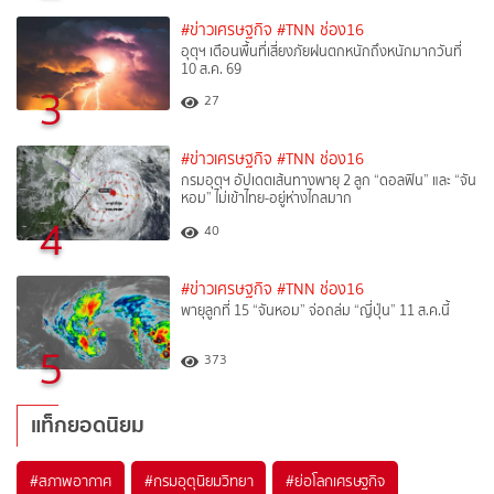
#ข่าวเศรษฐกิจ
#TNN ช่อง16
อุตุฯ เตือนพื้นที่เสี่ยงภัยฝนตกหนักถึงหนักมากวันที่
10 ส.ค. 69
3
27
#ข่าวเศรษฐกิจ
#TNN ช่อง16
กรมอุตุฯ อัปเดตเส้นทางพายุ 2 ลูก “ดอลฟิน” และ “จัน
หอม” ไม่เข้าไทย-อยู่ห่างไกลมาก
4
40
#ข่าวเศรษฐกิจ
#TNN ช่อง16
พายุลูกที่ 15 “จันหอม” จ่อถล่ม “ญี่ปุ่น” 11 ส.ค.นี้
5
373
แท็กยอดนิยม
#
สภาพอากาศ
#
กรมอุตุนิยมวิทยา
#
ย่อโลกเศรษฐกิจ