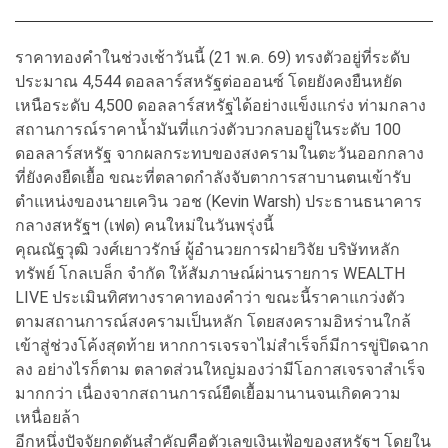
ราคาทองคำในช่วงเช้าวันนี้ (21 พ.ค. 69) ทรงตัวอยู่ที่ระดับ
ประมาณ 4,544 ดอลลาร์สหรัฐต่อออนซ์ โดยยังคงยืนหยัด
เหนือระดับ 4,500 ดอลลาร์สหรัฐได้อย่างแข็งแกร่ง ท่ามกลาง
สถานการณ์ราคาน้ำมันที่แกว่งตัวบวกลบอยู่ในระดับ 100
ดอลลาร์สหรัฐ จากผลกระทบของสงครามในตะวันออกกลาง
ที่ยังคงยืดเยื้อ ขณะที่ตลาดกำลังจับตาการสาบานตนเข้ารับ
ตำแหน่งของนายเควิน วอช (Kevin Warsh) ประธานธนาคาร
กลางสหรัฐฯ (เฟด) คนใหม่ในวันพรุ่งนี้
คุณณัฐวุฒิ วงศ์เยาวรักษ์ ผู้อำนวยการฝ่ายวิจัย บริษัทหลัก
ทรัพย์ โกลเบล็ก จำกัด ให้สัมภาษณ์ผ่านรายการ WEALTH
LIVE ประเมินทิศทางราคาทองคำว่า ขณะนี้ราคาแกว่งตัว
ตามสถานการณ์สงครามเป็นหลัก โดยสงครามอิหร่านใกล้
เข้าสู่ช่วงโค้งสุดท้าย หากการเจรจาไม่สำเร็จก็มีการขู่ปิดฉาก
ลง อย่างไรก็ตาม ตลาดส่วนใหญ่มองว่ามีโอกาสเจรจาสำเร็จ
มากกว่า เนื่องจากสถานการณ์ยืดเยื้อมานานจนเกิดความ
เหนื่อยล้า
อีกหนึ่งปัจจัยกดดันสำคัญคือตัวเลขเงินเฟ้อของสหรัฐฯ โดยใน