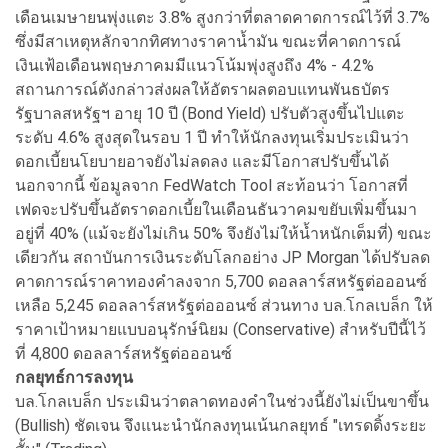
เดือนเมษายนพุ่งแตะ 3.8% สูงกว่าที่ตลาดคาดการณ์ไว้ที่ 3.7%
ซึ่งมีสาเหตุหลักจากทิศทางราคาน้ำมัน ขณะที่คาดการณ์
เงินเฟ้อเดือนพฤษภาคมมีแนวโน้มพุ่งสูงถึง 4% - 4.2%
สถานการณ์ดังกล่าวส่งผลให้อัตราผลตอบแทนพันธบัตร
รัฐบาลสหรัฐฯ อายุ 10 ปี (Bond Yield) ปรับตัวสูงขึ้นไปแตะ
ระดับ 4.6% สูงสุดในรอบ 1 ปี ทำให้นักลงทุนเริ่มประเมินว่า
ดอกเบี้ยนโยบายอาจยังไม่ลดลง และมีโอกาสปรับขึ้นได้
นอกจากนี้ ข้อมูลจาก FedWatch Tool สะท้อนว่า โอกาสที่
เฟดจะปรับขึ้นอัตราดอกเบี้ยในเดือนธันวาคมขยับเพิ่มขึ้นมา
อยู่ที่ 40% (แม้จะยังไม่เกิน 50% จึงยังไม่ให้น้ำหนักเต็มที่) ขณะ
เดียวกัน สถาบันการเงินระดับโลกอย่าง JP Morgan ได้ปรับลด
คาดการณ์ราคาทองคำลงจาก 5,700 ดอลลาร์สหรัฐต่อออนซ์
เหลือ 5,245 ดอลลาร์สหรัฐต่อออนซ์ ส่วนทาง บล.โกลเบล็ก ให้
ราคาเป้าหมายแบบอนุรักษ์นิยม (Conservative) สำหรับปีนี้ไว้
ที่ 4,800 ดอลลาร์สหรัฐต่อออนซ์
กลยุทธ์การลงทุน
บล.โกลเบล็ก ประเมินว่าตลาดทองคำในช่วงนี้ยังไม่เป็นขาขึ้น
(Bullish) ชัดเจน จึงแนะนำนักลงทุนเน้นกลยุทธ์ "เทรดดิ้งระยะ