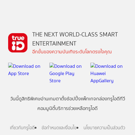
THE NEXT WORLD-CLASS SMART
ENTERTAINMENT
อีกขั้นของความบันเทิงระดับโลกตรงใจคุณ
วันนี้
ดู
สิทธิพิเศษ
อ่าน
เกม
ตาตั้ง
ช้อปปิ้ง
แพ็กเกจ
กล่องทรูไอดีทีวี
คอมมูนิตี้
บริการช่วยเหลือทรูไอดี
เกี่ยวกับทรูไอดี
ข้อกำหนดและเงื่อนไข
นโยบายความเป็นส่วนตัว