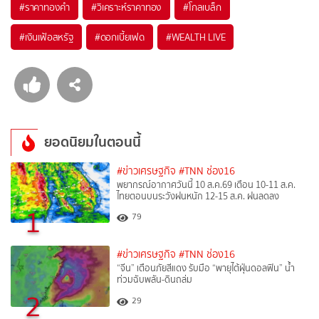
#
ราคาทองคำ
#
วิเคราะห์ราคาทอง
#
โกลเบล็ก
#
เงินเฟ้อสหรัฐ
#
ดอกเบี้ยเฟด
#
WEALTH LIVE
ยอดนิยมในตอนนี้
#ข่าวเศรษฐกิจ
#TNN ช่อง16
พยากรณ์อากาศวันนี้ 10 ส.ค.69 เตือน 10-11 ส.ค.
ไทยตอนบนระวังฝนหนัก 12-15 ส.ค. ฝนลดลง
1
79
#ข่าวเศรษฐกิจ
#TNN ช่อง16
“จีน” เตือนภัยสีแดง รับมือ “พายุไต้ฝุ่นดอลฟิน” น้ำ
ท่วมฉับพลัน-ดินถล่ม
2
29