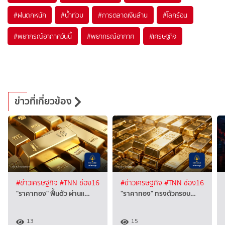
#
ฝนตกหนัก
#
น้ำท่วม
#
การตลาดเงินล้าน
#
โลกร้อน
#
พยากรณ์อากาศวันนี้
#
พยากรณ์อากาศ
#
เศรษฐกิจ
ข่าวที่เกี่ยวข้อง
#ข่าวเศรษฐกิจ
#TNN ช่อง16
#ข่าวเศรษฐกิจ
#TNN ช่อง16
"ราคาทอง" ฟื้นตัว ผ่านแ…
"ราคาทอง" ทรงตัวกรอบ…
13
15