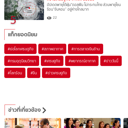
อัปเดตพายุไต้ฝุ่น"ดอลฟิน ไม่กระทบไทย ส่วนพายุโซน
ร้อน"จันหอม” อยู่ห่างไกลมาก
5
22
แท็กยอดนิยม
#
ย่อโลกเศรษฐกิจ
#
สภาพอากาศ
#
การตลาดเงินล้าน
#
กรมอุตุนิยมวิทยา
#
เศรษฐกิจ
#
พยากรณ์อากาศ
#
ข่าววันนี้
#
โลกร้อน
#
จีน
#
ข่าวเศรษฐกิจ
ข่าวที่เกี่ยวข้อง