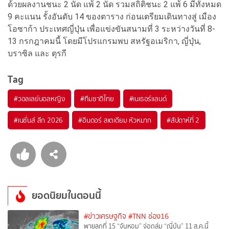
ด้วยผลงานชนะ 2 นัด แพ้ 2 นัด รวมสถิติชนะ 2 แพ้ 6 มีทั้งหมด
9 คะแนน รั้งอันดับ 14 ของตาราง ก่อนเตรียมเดินทางสู่ เมือง
โอซาก้า ประเทศญี่ปุ่น เพื่อแข่งขันสนามที่ 3 ระหว่างวันที่ 8-
13 กรกฎาคมนี้ โดยมีโปรแกรมพบ สหรัฐอเมริกา, ญี่ปุ่น,
บราซิล และ ตุรกี
Tag
#
วอลเลย์บอลหญิง
#
ทีมชาติไทย
#
เนเธอร์แลนด์
#
เนชั่นส์ ลีก 2026
#
อินดอร์ สเตเดียม หัวหมาก
#
สัปดาห์ที่ 2
ยอดนิยมในตอนนี้
#ข่าวเศรษฐกิจ
#TNN ช่อง16
พายุลูกที่ 15 “จันหอม” จ่อถล่ม “ญี่ปุ่น” 11 ส.ค.นี้