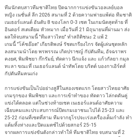
ทีมนักตบสาวทีมชาติไทย ปิดฉากการแข่งขันวอลเลย์บอล
หญิง เนชั่นส์ ลีก 2026 สนามที่ 2 ด้วยความพ่ายแพ้ต่อ ทีมชาติ
เนเธอร์แลนด์ อันดับ 8 ของโลก 0-3 เซต ในเกมนัดสุดท้าย ที่
อินดอร์ สเตเดียม หัวหมาก เมื่อวันที่ 21 มิถุนายนที่ผ่านมา ส่ง
ผลให้จบสนามนี้ "ทีมสาวไทย" ทำสถิติชนะ 2 แพ้ 2
เกมนี้ "โค้ชอ๊อต" เกียรติพงษ์ รัชตเกรียงไกร จัดผู้เล่นชุดหลัก
ลงสนามนำโดย พรพรรณ เกิดปราชญ์ กัปตันทีม, อัจฉราพร
คงยศ, พิมพิชยา ก๊กรัมย์, ทัดดาว นึกแจ้ง และ แก้วกัลยา กมุล
ทะลา ขณะที่ เนเธอร์แลนด์ นำทัพโดย บริตต์ บองกาเอิร์ตส์
กัปตันทีมคนเก่ง
การแข่งขันเป็นไปอย่างสูสีในสองเซตแรก โดยสาวไทยอาศัย
เกมรุกของ พิมพิชยา และการเข้าทำของ ทัดดาว ไล่กดดันคู่
แข่งได้ตลอด แต่ในช่วงท้ายเซต เนเธอร์แลนด์อาศัยความ
เฉียบคมและประสบการณ์ปิดเกมเอาชนะไปได้ 25-23 และ
25-22 ก่อนที่เซตที่สาม ทีมจากยุโรปจะเร่งเครื่องเต็มกำลัง ทำ
แต้มทิ้งห่างและปิดแมตช์ไปด้วยสกอร์ 25-15
จากผลการแข่งขันดังกล่าวทำให้ ทีมชาติไทย จบสนามที่ 2