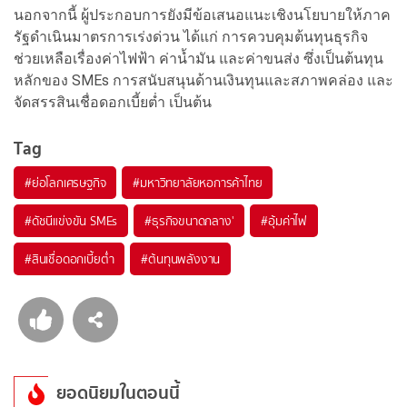
นอกจากนี้ ผู้ประกอบการยังมีข้อเสนอแนะเชิงนโยบายให้ภาค
รัฐดำเนินมาตรการเร่งด่วน ได้แก่ การควบคุมต้นทุนธุรกิจ
ช่วยเหลือเรื่องค่าไฟฟ้า ค่าน้ำมัน และค่าขนส่ง ซึ่งเป็นต้นทุน
หลักของ SMEs การสนับสนุนด้านเงินทุนและสภาพคล่อง และ
จัดสรรสินเชื่อดอกเบี้ยต่ำ เป็นต้น
Tag
#
ย่อโลกเศรษฐกิจ
#
มหาวิทยาลัยหอการค้าไทย
#
ดัชนีแข่งขัน SMEs
#
ธุรกิจขนาดกลาง'
#
อุ้มค่าไฟ
#
สินเชื่อดอกเบี้ยต่ำ
#
ต้นทุนพลังงาน
ยอดนิยมในตอนนี้