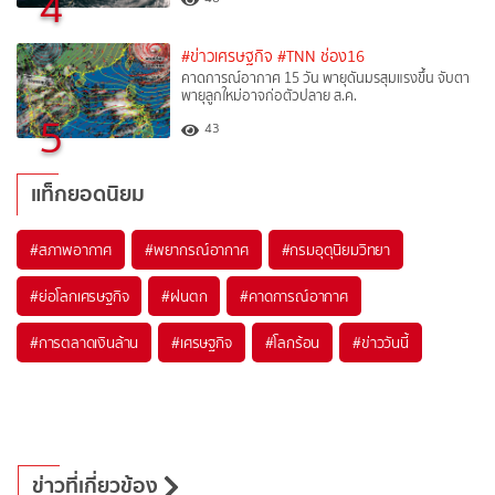
4
#ข่าวเศรษฐกิจ
#TNN ช่อง16
คาดการณ์อากาศ 15 วัน พายุดันมรสุมแรงขึ้น จับตา
พายุลูกใหม่อาจก่อตัวปลาย ส.ค.
5
43
แท็กยอดนิยม
#
สภาพอากาศ
#
พยากรณ์อากาศ
#
กรมอุตุนิยมวิทยา
#
ย่อโลกเศรษฐกิจ
#
ฝนตก
#
คาดการณ์อากาศ
#
การตลาดเงินล้าน
#
เศรษฐกิจ
#
โลกร้อน
#
ข่าววันนี้
ข่าวที่เกี่ยวข้อง