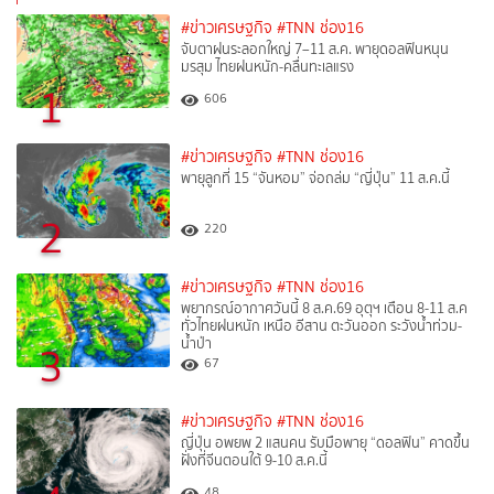
#ข่าวเศรษฐกิจ
#TNN ช่อง16
จับตาฝนระลอกใหญ่ 7–11 ส.ค. พายุดอลฟินหนุน
มรสุม ไทยฝนหนัก-คลื่นทะเลแรง
1
606
#ข่าวเศรษฐกิจ
#TNN ช่อง16
พายุลูกที่ 15 “จันหอม” จ่อถล่ม “ญี่ปุ่น” 11 ส.ค.นี้
2
220
#ข่าวเศรษฐกิจ
#TNN ช่อง16
พยากรณ์อากาศวันนี้ 8 ส.ค.69 อุตุฯ เตือน 8-11 ส.ค
ทั่วไทยฝนหนัก เหนือ อีสาน ตะวันออก ระวังน้ำท่วม-
น้ำป่า
3
67
#ข่าวเศรษฐกิจ
#TNN ช่อง16
ญี่ปุ่น อพยพ 2 แสนคน รับมือพายุ “ดอลฟิน” คาดขึ้น
ฝั่งที่จีนตอนใต้ 9-10 ส.ค.นี้
48