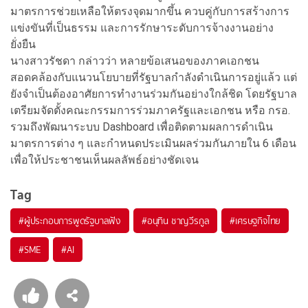
มาตรการช่วยเหลือให้ตรงจุดมากขึ้น ควบคู่กับการสร้างการ
แข่งขันที่เป็นธรรม และการรักษาระดับการจ้างงานอย่าง
ยั่งยืน
นางสาวรัชดา กล่าวว่า หลายข้อเสนอของภาคเอกชน
สอดคล้องกับแนวนโยบายที่รัฐบาลกำลังดำเนินการอยู่แล้ว แต่
ยังจำเป็นต้องอาศัยการทำงานร่วมกันอย่างใกล้ชิด โดยรัฐบาล
เตรียมจัดตั้งคณะกรรมการร่วมภาครัฐและเอกชน หรือ กรอ.
รวมถึงพัฒนาระบบ Dashboard เพื่อติดตามผลการดำเนิน
มาตรการต่าง ๆ และกำหนดประเมินผลร่วมกันภายใน 6 เดือน
เพื่อให้ประชาชนเห็นผลลัพธ์อย่างชัดเจน
Tag
#
ผู้ประกอบการพูดรัฐบาลฟัง
#
อนุทิน ชาญวีรกูล
#
เศรษฐกิจไทย
#
SME
#
AI