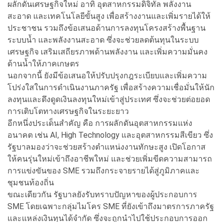
ผลักดันเศรษฐกิจใหม่ อาทิ อุตสาหกรรมดิจิทัล พลังงาน
สะอาด และเทคโนโลยีขั้นสูง เพื่อสร้างงานและเพิ่มรายได้ให้
ประชาชน รวมถึงข้อเสนอด้านการลงทุนโครงสร้างพื้นฐาน
ระบบน้ำ และพลังงานสะอาด ซึ่งจะช่วยลดต้นทุนในระบบ
เศรษฐกิจ เสริมเสถียรภาพด้านพลังงาน และเพิ่มความมั่นคง
ด้านน้ำให้ภาคเกษตร
นอกจากนี้ ยังมีข้อเสนอให้ปรับปรุงกฎระเบียบและเพิ่มความ
โปร่งใสในการดำเนินงานภาครัฐ เพื่อสร้างความเชื่อมั่นให้นัก
ลงทุนและดึงดูดเงินลงทุนใหม่เข้าสู่ประเทศ ซึ่งจะช่วยต่อยอด
การเติบโตทางเศรษฐกิจในระยะยาว
อีกหนึ่งประเด็นสำคัญ คือ การผลักดันอุตสาหกรรมแห่ง
อนาคต เช่น AI, High Technology และอุตสาหกรรมสีเขียว ซึ่ง
รัฐบาลมองว่าจะช่วยสร้างตำแหน่งงานทักษะสูง เปิดโอกาส
ให้คนรุ่นใหม่เข้าถึงอาชีพใหม่ และช่วยเพิ่มขีดความสามารถ
การแข่งขันของ SME รวมถึงกระจายรายได้สู่ภูมิภาคและ
ชุมชนท้องถิ่น
ขณะเดียวกัน รัฐบาลยังรับทราบปัญหาของผู้ประกอบการ
SME โดยเฉพาะกลุ่มไมโคร SME ที่ยังเข้าถึงมาตรการภาครัฐ
และแหล่งเงินทุนได้จำกัด ซึ่งจะถูกนำไปใช้ประกอบการออก