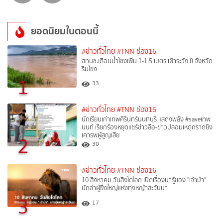
ยอดนิยมในตอนนี้
#ข่าวทั่วไทย
#TNN ช่อง16
สทนช.เตือนน้ำโขงเพิ่ม 1-1.5 เมตร เฝ้าระวัง 8 จังหวัด
ริมโขง
1
33
#ข่าวทั่วไทย
#TNN ช่อง16
นักเรียนเก่าเทพศิรินทร์นนทบุรี แสดงพลัง #saveเทพ
นนท์ เรียกร้องหยุดแชร์ข่าวลือ-ข่าวปลอมเหตุกราดยิง
เคารพผู้สูญเสีย
2
30
#ข่าวทั่วไทย
#TNN ช่อง16
10 สิงหาคม วันสิงโตโลก เปิดเรื่องน่ารู้ของ "เจ้าป่า"
นักล่าผู้ยิ่งใหญ่แห่งทุ่งหญ้าสะวันนา
3
17