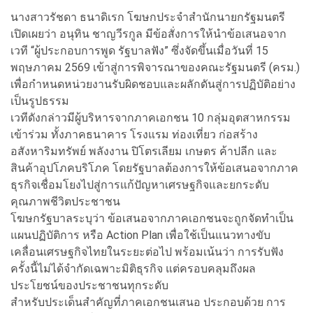
นางสาวรัชดา ธนาดิเรก โฆษกประจำสำนักนายกรัฐมนตรี
เปิดเผยว่า อนุทิน ชาญวีรกูล มีข้อสั่งการให้นำข้อเสนอจาก
เวที “ผู้ประกอบการพูด รัฐบาลฟัง” ซึ่งจัดขึ้นเมื่อวันที่ 15
พฤษภาคม 2569 เข้าสู่การพิจารณาของคณะรัฐมนตรี (ครม.)
เพื่อกำหนดหน่วยงานรับผิดชอบและผลักดันสู่การปฏิบัติอย่าง
เป็นรูปธรรม
เวทีดังกล่าวมีผู้บริหารจากภาคเอกชน 10 กลุ่มอุตสาหกรรม
เข้าร่วม ทั้งภาคธนาคาร โรงแรม ท่องเที่ยว ก่อสร้าง
อสังหาริมทรัพย์ พลังงาน ปิโตรเลียม เกษตร ค้าปลีก และ
สินค้าอุปโภคบริโภค โดยรัฐบาลต้องการให้ข้อเสนอจากภาค
ธุรกิจเชื่อมโยงไปสู่การแก้ปัญหาเศรษฐกิจและยกระดับ
คุณภาพชีวิตประชาชน
โฆษกรัฐบาลระบุว่า ข้อเสนอจากภาคเอกชนจะถูกจัดทำเป็น
แผนปฏิบัติการ หรือ Action Plan เพื่อใช้เป็นแนวทางขับ
เคลื่อนเศรษฐกิจไทยในระยะต่อไป พร้อมเน้นว่า การรับฟัง
ครั้งนี้ไม่ได้จำกัดเฉพาะมิติธุรกิจ แต่ครอบคลุมถึงผล
ประโยชน์ของประชาชนทุกระดับ
สำหรับประเด็นสำคัญที่ภาคเอกชนเสนอ ประกอบด้วย การ