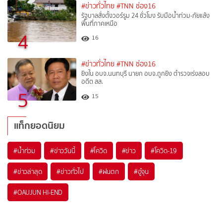
#ข่าวทั่วไทย
#TNN ช่อง16
รัฐบาลสั่งตั้งวอร์รูม 24 ชั่วโมง รับมือน้ำท่วม-ภัยแล้ง
พื้นที่ภาคเหนือ
4
16
#ข่าวทั่วไทย
#TNN ช่อง16
ยิงใน อบจ.นนทบุรี นายก อบจ.ถูกยิง ตำรวจเร่งสอบ
อดีต สส.
5
15
แท็กยอดนิยม
#
น้ำท่วม
#
ข่าววันนี้
#
โควิด
#
ข่าว
#
โควิด-19
#
ข่าวล่าสุด
#
ข่าวทั่วไป
#
ฝนตก
#
อู๋จุน
#
OAUJUN HI-END