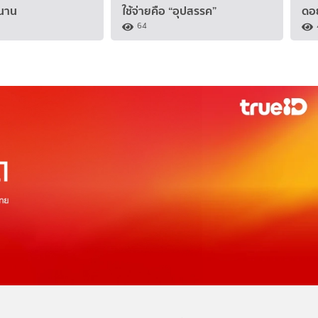
นาน
ใช้จ่ายคือ “อุปสรรค”
ดอย
64