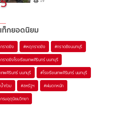
5
19
แท็กยอดนิยม
#
กราดยิง
#
เหตุกราดยิง
#
กราดยิงนนทบุรี
#
กราดยิงโรงเรียนเทพศิรินทร์ นนทบุรี
#
เทพศิรินทร์ นนทบุรี
#
โรงเรียนเทพศิรินทร์ นนทบุรี
#
น้ำท่วม
#
สหรัฐฯ
#
ฝนตกหนัก
#
กรมอุตุนิยมวิทยา