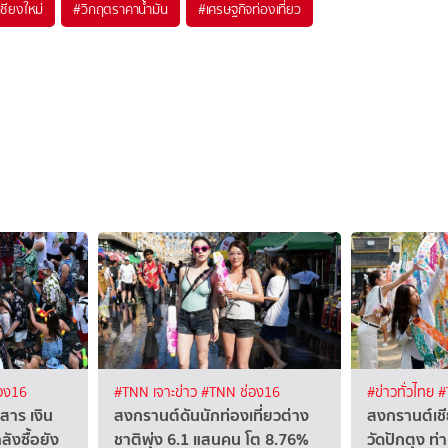
ชียงใหม่
#
วิกฤตราคาน้ำมัน
#
เศรษฐกิจท่องเที่ยว
อง16
#TNN เจาะข่าว
#TNN ช่อง16
#ข่าวทั่วไทย
#
สาร เงิน
สงกรานต์ดันนักท่องเที่ยวต่าง
สงกรานต์เชี
ังซื้อยัง
ชาติพุ่ง 6.1 แสนคน โต 8.76%
วัดปักตุง ท