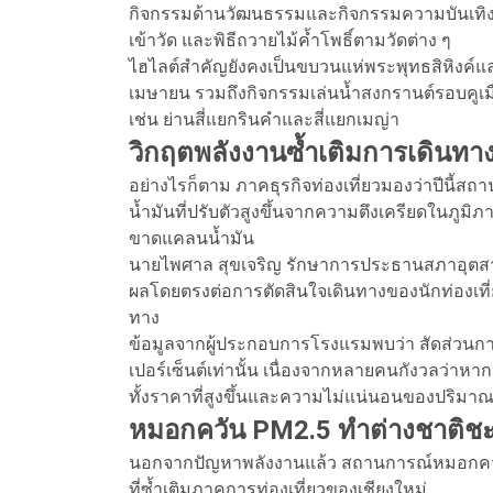
กิจกรรมด้านวัฒนธรรมและกิจกรรมความบันเทิง
เข้าวัด และพิธีถวายไม้ค้ำโพธิ์ตามวัดต่าง ๆ
ไฮไลต์สำคัญยังคงเป็นขบวนแห่พระพุทธสิหิงค์แล
เมษายน รวมถึงกิจกรรมเล่นน้ำสงกรานต์รอบคูเม
เช่น ย่านสี่แยกรินคำและสี่แยกเมญ่า
วิกฤตพลังงานซ้ำเติมการเดินทา
อย่างไรก็ตาม ภาคธุรกิจท่องเที่ยวมองว่าปีนี
น้ำมันที่ปรับตัวสูงขึ้นจากความตึงเครียดในภูม
ขาดแคลนน้ำมัน
นายไพศาล สุขเจริญ รักษาการประธานสภาอุตสาหกรร
ผลโดยตรงต่อการตัดสินใจเดินทางของนักท่องเที่ย
ทาง
ข้อมูลจากผู้ประกอบการโรงแรมพบว่า สัดส่วนกา
เปอร์เซ็นต์เท่านั้น เนื่องจากหลายคนกังวลว่า
ทั้งราคาที่สูงขึ้นและความไม่แน่นอนของปริมาณ
หมอกควัน PM2.5 ทำต่างชาติช
นอกจากปัญหาพลังงานแล้ว สถานการณ์หมอกควันไฟป
ที่ซ้ำเติมภาคการท่องเที่ยวของเชียงใหม่