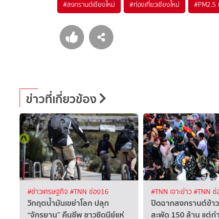
#
สงกรานต์เชียงใหม่
#
ท่องเที่ยวเชียงใหม่
#
PM2.5 เ
ข่าวที่เกี่ยวข้อง
#ข่าวเศรษฐกิจ
#TNN ช่อง16
#TNN เจาะข่าว
#TNN ช่
วิกฤตน้ำมันเขย่าโลก ปลุก
ปิดฉากสงกรานต์ข้าว
“จักรยาน” คืนชีพ ชาวซิดนีย์แห่
สะพัด 150 ล้าน แต่กำล