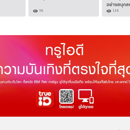
อย่างสนุกส
56
116