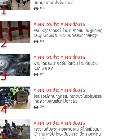
นนทบุรี เกิดอะไรขึ้นบ้าง ?
1
828
#TNN เจาะข่าว
#TNN ช่อง16
ย้อนเหตุกราดยิงในไทย ที่เยาวชนเป็นผู้ก่อเหตุ
และมุมมองเปรียบเทียบบทเรียนจากสหรัฐฯ
2
84
#TNN เจาะข่าว
#TNN ช่อง16
พายุ "ดอลฟิน" จ่อจีน-ไต้หวัน ไทยเตือนฝน
หนัก 6-9 ส.ค.
3
85
#TNN เจาะข่าว
#TNN ช่อง16
ย้อนรอยโศกนาฏกรรม กราดยิงในรั้วโรงเรียน
ไทย ความสูญเสียที่ไม่อาจลืม
4
26
#TNN เจาะข่าว
#TNN ช่อง16
แรงงานกัมพูชาหายหลายแสน ผู้ลี้ภัยเมียนมา
เข้าแทน MOU ไทย-เมียนมาจะเปิดทางแค่ไหน