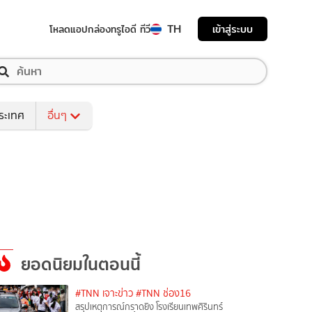
TH
เข้าสู่ระบบ
โหลดแอป
กล่องทรูไอดี ทีวี
ระเทศ
อื่นๆ
ยอดนิยมในตอนนี้
#TNN เจาะข่าว
#TNN ช่อง16
สรุปเหตุการณ์กราดยิง โรงเรียนเทพศิรินทร์