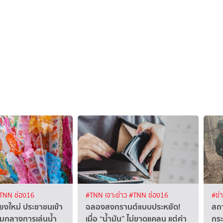
TNN ช่อง16
#TNN เจาะข่าว
#TNN ช่อง16
#ข่
ยงใหม่ ประชาชนเข้า
ฉลองสงกรานต์แบบประหยัด!
สถา
่ามกลางการเล่นน้ำ
เมื่อ “น้ำมัน” ไม่ขาดแคลน แต่ค่า
กร