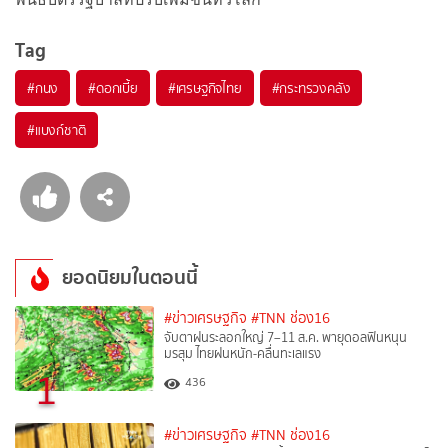
Tag
#
กนง
#
ดอกเบี้ย
#
เศรษฐกิจไทย
#
กระทรวงคลัง
#
แบงก์ชาติ
ยอดนิยมในตอนนี้
#ข่าวเศรษฐกิจ
#TNN ช่อง16
จับตาฝนระลอกใหญ่ 7–11 ส.ค. พายุดอลฟินหนุน
มรสุม ไทยฝนหนัก-คลื่นทะเลแรง
1
436
#ข่าวเศรษฐกิจ
#TNN ช่อง16