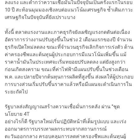
ลงแรง และต่ำกว่าความเชื่อมั่นในปัจจุบันเป็นครั้งแรกในรอบ
10 ปี สะท้อนมุมมองเชิงลบต่อแนวโน้มเศรษฐกิจ ซ้ำเติมภาวะ
เศรษฐกิจในปัจจุบันที่ยังเปราะบาง
ทั้งนี้ ตลาดแรงงานและภาคธุรกิจยังเผชิญแรงกดดันต่อเนื่อง
อัตราการว่างงานปรับสูงขึ้นในช่วง 2 เดือนแรกของปี จำนวน
ธุรกิจเปิดใหม่ลดลง ขณะที่จำนวนธุรกิจเลิกกิจการเร่งตัว ด้าน
ค่าครองชีพและต้นทุนผู้ประกอบการมีแนวโน้มเพิ่มขึ้น แม้
ราคาน้ำมันในประเทศจะเริ่มทยอยปรับลดลง แต่ยังสูงกว่า
ก่อนเกิดสงคราม ขณะที่ค่าไฟฟ้ามีแผนปรับขึ้นในช่วงเดือน
พ.ค. และปลายปีจากต้นทุนการผลิตที่สูงขึ้น ส่งผลให้ผู้ประกอบ
การบางส่วนเริ่มปรับขึ้นราคาแล้วหรือมีแผนจะดำเนินการใน
ระยะถัดไป
รัฐบาลส่งสัญญาณสร้างความเชื่อมั่นการคลัง ผ่าน "ชุด
นโยบาย 4T
อย่างไรก็ดี รัฐบาลใหม่เริ่มปฏิบัติหน้าที่เต็มรูปแบบ และเร่ง
ออกมาตรการบรรเทาผลกระทบจากสถานการณ์
ตะวันออกกลาง ครอบคลุมการลดค่าครองชีพและต้นทุนผู้