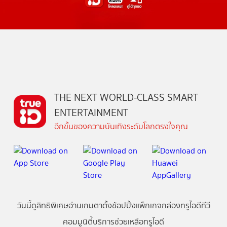
THE NEXT WORLD-CLASS SMART
ENTERTAINMENT
อีกขั้นของความบันเทิงระดับโลกตรงใจคุณ
วันนี้
ดู
สิทธิพิเศษ
อ่าน
เกม
ตาตั้ง
ช้อปปิ้ง
แพ็กเกจ
กล่องทรูไอดีทีวี
คอมมูนิตี้
บริการช่วยเหลือทรูไอดี