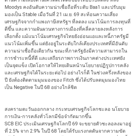
Moodys คงอันดับความน่าเชื่อถือที่ระดับ Baa1 และปรับมุม
มองเป็น Stable เมื่อวันที่ 21 เม.ย. 69 สะท้อนความเสี่ยง
เศรษฐกิจจากกำแพงภาษีสหรัฐฯ ที่ลดลง แนวโน้มการลงทุนที่
ดีขึ้น และความผันผวนทางการเมืองที่คลี่คลายลงหลังการ
เลือกตั้ง แม้แนวโน้มเศรษฐกิจไทยยังอ่อนแอและหนี้ภาครัฐมี
แนวโน้มเพิ่มขึ้น แต่ยังอยู่ในระดับใกล้เคียงประเทศที่มีอันดับ
ความน่าเชื่อถือเดียวกัน ขณะที่ภาครัฐยังมีความสามารถใน
การชำระหนี้ที่ดี และเสถียรภาพการเงินภาคต่างประเทศยัง
เป็นจุดแข็ง เปิดโอกาสให้ไทยเดินหน้านโยบายปฏิรูปการคลัง
และเศรษฐกิจได้ในระยะต่อไป อย่างไรก็ดี ในช่วงครึ่งหลังของ
ปี ยังต้องติดตามมุมมองของ Fitch ซึ่งได้ปรับลดมุมมองไทย
เป็น Negative ในปี 68 อย่างใกล้ชิด
สงครามตะวันออกกลาง กระทบเศรษฐกิจโลกชะลอ นโยบาย
การเงิน-การคลังทั่วโลกมีข้อจำกัดมากขึ้น
SCB EIC ประเมินเศรษฐกิจโลกปี 69 จะขยายตัวชะลอลงมาอยู่
ที่ 2.5% จาก 2.9% ในปี 68 โดยได้รับแรงกดดันจากความขัด