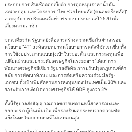
ประกอบการ สินเชื่อดอกเบี้ยต่ำ การอุดหนุนราคาน้ำมัน
เฉพาะกลุ่ม และโครงการ "ไทยช่วยไทยพลัส (คนละครึ่งพลัส)"
ควบคู่กับการปรับแผนจัดทำ พ.ร.บ.งบประมาณปี 2570 เพื่อ
เลี่ยงความล่าช้า
ขณะเดียวกัน รัฐบาลยังสื่อสารสร้างความเชื่อมั่นผ่านกรอบ
นโยบาย "4T" สะท้อนบทบาทนโยบายการคลังที่ชัดเจนขึ้น ทั้ง
การใช้งบประมาณแบบมุ่งเป้าในระยะสั้น และการลงทุนเพื่อ
เปลี่ยนผ่านและยกระดับเศรษฐกิจในระยะยาว ได้แก่ การ
พัฒนาเศรษฐกิจสีเขียว รัฐบาลดิจิทัล การปรับปรุงกฎเกณฑ์ล้า
สมัย การพัฒนาทักษะ และการส่งเสริมความร่วมมือรัฐ-
เอกชน ตั้งเป้าเพิ่มสัดส่วนการลงทุนของประเทศเป็น 30% และ
ยกระดับการเติบโตทางเศรษฐกิจให้ GDP สูงกว่า 3%
ทั้งนี้รัฐบาลส่งสัญญาณอาจขยายเพดานหนี้สาธารณะและ
ออก พ.ร.ก.กู้เงินเพิ่มเติม เพื่อรองรับผลกระทบจากความขัด
แย้งในตะวันออกกลางที่ไม่แน่นอนสูง
ด้านความเสี่ยงด้านเครดิตเรตติงของไทยปรับลดลง หลัง