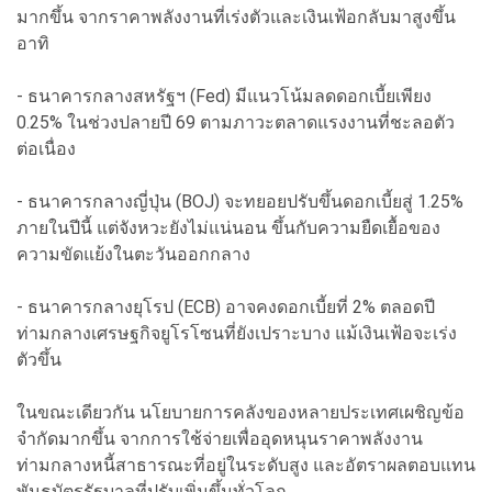
มากขึ้น จากราคาพลังงานที่เร่งตัวและเงินเฟ้อกลับมาสูงขึ้น
อาทิ
- ธนาคารกลางสหรัฐฯ (Fed) มีแนวโน้มลดดอกเบี้ยเพียง
0.25% ในช่วงปลายปี 69 ตามภาวะตลาดแรงงานที่ชะลอตัว
ต่อเนื่อง
- ธนาคารกลางญี่ปุ่น (BOJ) จะทยอยปรับขึ้นดอกเบี้ยสู่ 1.25%
ภายในปีนี้ แต่จังหวะยังไม่แน่นอน ขึ้นกับความยืดเยื้อของ
ความขัดแย้งในตะวันออกกลาง
- ธนาคารกลางยุโรป (ECB) อาจคงดอกเบี้ยที่ 2% ตลอดปี
ท่ามกลางเศรษฐกิจยูโรโซนที่ยังเปราะบาง แม้เงินเฟ้อจะเร่ง
ตัวขึ้น
ในขณะเดียวกัน นโยบายการคลังของหลายประเทศเผชิญข้อ
จำกัดมากขึ้น จากการใช้จ่ายเพื่ออุดหนุนราคาพลังงาน
ท่ามกลางหนี้สาธารณะที่อยู่ในระดับสูง และอัตราผลตอบแทน
พันธบัตรรัฐบาลที่ปรับเพิ่มขึ้นทั่วโลก