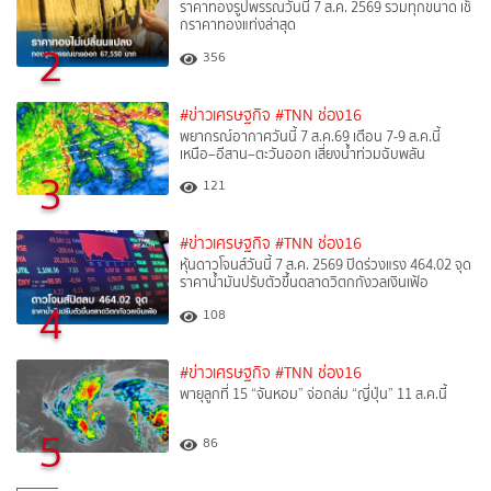
ราคาทองรูปพรรณวันนี้ 7 ส.ค. 2569 รวมทุกขนาด เช็
กราคาทองแท่งล่าสุด
2
356
#ข่าวเศรษฐกิจ
#TNN ช่อง16
พยากรณ์อากาศวันนี้ 7 ส.ค.69 เตือน 7-9 ส.ค.นี้
เหนือ–อีสาน–ตะวันออก เสี่ยงน้ำท่วมฉับพลัน
3
121
#ข่าวเศรษฐกิจ
#TNN ช่อง16
หุ้นดาวโจนส์วันนี้ 7 ส.ค. 2569 ปิดร่วงแรง 464.02 จุด
ราคาน้ำมันปรับตัวขึ้นตลาดวิตกกังวลเงินเฟ้อ
4
108
#ข่าวเศรษฐกิจ
#TNN ช่อง16
พายุลูกที่ 15 “จันหอม” จ่อถล่ม “ญี่ปุ่น” 11 ส.ค.นี้
5
86