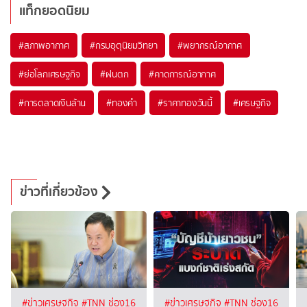
แท็กยอดนิยม
#
สภาพอากาศ
#
กรมอุตุนิยมวิทยา
#
พยากรณ์อากาศ
#
ย่อโลกเศรษฐกิจ
#
ฝนตก
#
คาดการณ์อากาศ
#
การตลาดเงินล้าน
#
ทองคำ
#
ราคาทองวันนี้
#
เศรษฐกิจ
ข่าวที่เกี่ยวข้อง
#ข่าวเศรษฐกิจ
#TNN ช่อง16
#ข่าวเศรษฐกิจ
#TNN ช่อง16