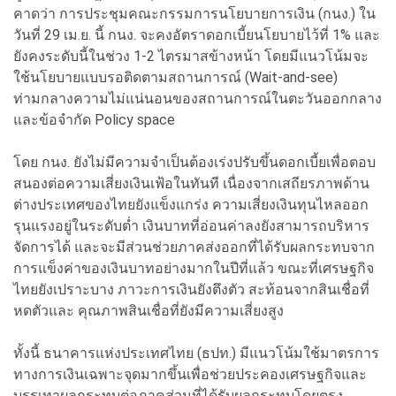
คาดว่า การประชุมคณะกรรมการนโยบายการเงิน (กนง.) ใน
วันที่ 29 เม.ย. นี้ กนง. จะคงอัตราดอกเบี้ยนโยบายไว้ที่ 1% และ
ยังคงระดับนี้ในช่วง 1-2 ไตรมาสข้างหน้า โดยมีแนวโน้มจะ
ใช้นโยบายแบบรอติดตามสถานการณ์ (Wait-and-see)
ท่ามกลางความไม่แน่นอนของสถานการณ์ในตะวันออกกลาง
และข้อจำกัด Policy space
โดย กนง. ยังไม่มีความจำเป็นต้องเร่งปรับขึ้นดอกเบี้ยเพื่อตอบ
สนองต่อความเสี่ยงเงินเฟ้อในทันที เนื่องจากเสถียรภาพด้าน
ต่างประเทศของไทยยังแข็งแกร่ง ความเสี่ยงเงินทุนไหลออก
รุนแรงอยู่ในระดับต่ำ เงินบาทที่อ่อนค่าลงยังสามารถบริหาร
จัดการได้ และจะมีส่วนช่วยภาคส่งออกที่ได้รับผลกระทบจาก
การแข็งค่าของเงินบาทอย่างมากในปีที่แล้ว ขณะที่เศรษฐกิจ
ไทยยังเปราะบาง ภาวะการเงินยังตึงตัว สะท้อนจากสินเชื่อที่
หดตัวและ คุณภาพสินเชื่อที่ยังมีความเสี่ยงสูง
ทั้งนี้ ธนาคารแห่งประเทศไทย (ธปท.) มีแนวโน้มใช้มาตรการ
ทางการเงินเฉพาะจุดมากขึ้นเพื่อช่วยประคองเศรษฐกิจและ
บรรเทาผลกระทบต่อภาคส่วนที่ได้รับผลกระทบโดยตรง