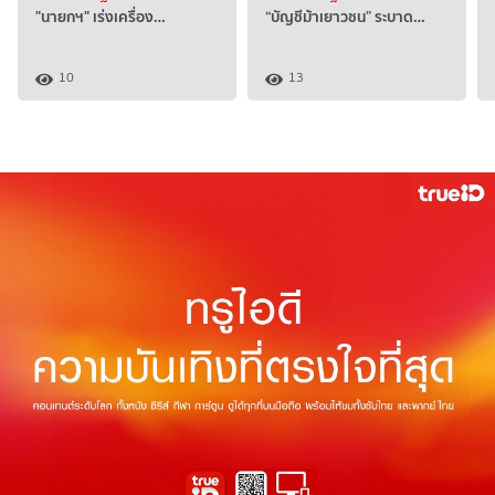
"นายกฯ" เร่งเครื่อง…
“บัญชีม้าเยาวชน” ระบาด…
10
13