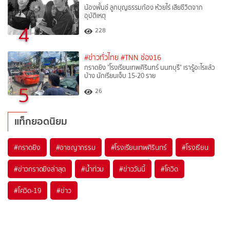
น้องพั้นช์ ลูกบุญธรรมก้อง ห้วยไร่ เสียชีวิตจาก
อุบัติเหตุ
4
228
#ข่าวทั่วไทย
#TNN ช่อง16
กราดยิง "โรงเรียนเทพศิรินทร์ นนทบุรี" เรารู้อะไรแล้ว
บ้าง นักเรียนเจ็บ 15-20 ราย
5
26
แท็กยอดนิยม
#
กราดยิง
#
อาชญากรรม
#
โรงเรียนเทพศิรินทร์
#
โรงเรียน
#
ข่าวกราดยิงล่าสุด
#
น้ำท่วม
#
ข่าววันนี้
#
โควิด
#
โควิด-19
#
ข่าว