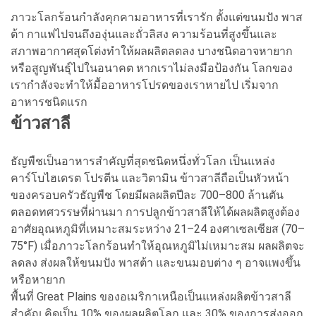
ภาวะโลกร้อนกำลังคุกคามอาหารที่เรารัก ตั้งแต่ขนมปัง พาส
ต้า กาแฟไปจนถึงองุ่นและถั่วลิสง ความร้อนที่สูงขึ้นและ
สภาพอากาศสุดโต่งทำให้ผลผลิตลดลง บางชนิดอาจหายาก
หรือสูญพันธุ์ไปในอนาคต หากเราไม่ลงมือป้องกัน โลกของ
เรากำลังจะทำให้มื้ออาหารโปรดของเราหายไป เริ่มจาก
อาหารชนิดแรก
ข้าวสาลี
ธัญพืชเป็นอาหารสำคัญที่สุดชนิดหนึ่งทั่วโลก เป็นแหล่ง
คาร์โบไฮเดรต โปรตีน และวิตามิน ข้าวสาลีถือเป็นหัวหน้า
ของครอบครัวธัญพืช โดยมีผลผลิตปีละ 700–800 ล้านตัน
ตลอดทศวรรษที่ผ่านมา การปลูกข้าวสาลีให้ได้ผลผลิตสูงต้อง
อาศัยอุณหภูมิที่เหมาะสมระหว่าง 21–24 องศาเซลเซียส (70–
75°F) เมื่อภาวะโลกร้อนทำให้อุณหภูมิไม่เหมาะสม ผลผลิตจะ
ลดลง ส่งผลให้ขนมปัง พาสต้า และขนมอบต่าง ๆ อาจแพงขึ้น
หรือหายาก
พื้นที่ Great Plains ของอเมริกาเหนือเป็นแหล่งผลิตข้าวสาลี
สำคัญ คิดเป็น 10% ของผลผลิตโลก และ 30% ของการส่งออก