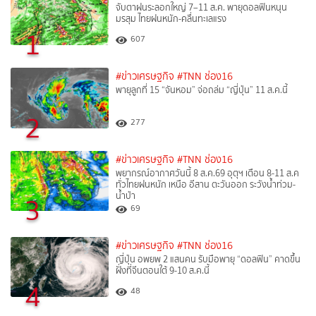
จับตาฝนระลอกใหญ่ 7–11 ส.ค. พายุดอลฟินหนุน
มรสุม ไทยฝนหนัก-คลื่นทะเลแรง
1
607
#ข่าวเศรษฐกิจ
#TNN ช่อง16
พายุลูกที่ 15 “จันหอม” จ่อถล่ม “ญี่ปุ่น” 11 ส.ค.นี้
2
277
#ข่าวเศรษฐกิจ
#TNN ช่อง16
พยากรณ์อากาศวันนี้ 8 ส.ค.69 อุตุฯ เตือน 8-11 ส.ค
ทั่วไทยฝนหนัก เหนือ อีสาน ตะวันออก ระวังน้ำท่วม-
น้ำป่า
3
69
#ข่าวเศรษฐกิจ
#TNN ช่อง16
ญี่ปุ่น อพยพ 2 แสนคน รับมือพายุ “ดอลฟิน” คาดขึ้น
ฝั่งที่จีนตอนใต้ 9-10 ส.ค.นี้
4
48