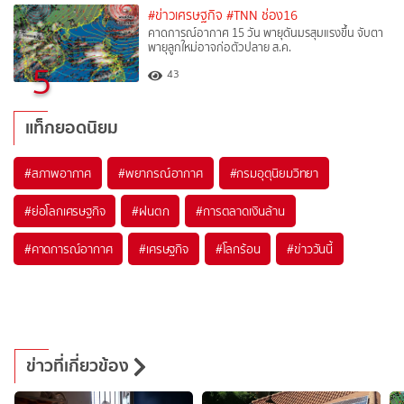
#ข่าวเศรษฐกิจ
#TNN ช่อง16
คาดการณ์อากาศ 15 วัน พายุดันมรสุมแรงขึ้น จับตา
พายุลูกใหม่อาจก่อตัวปลาย ส.ค.
5
43
แท็กยอดนิยม
#
สภาพอากาศ
#
พยากรณ์อากาศ
#
กรมอุตุนิยมวิทยา
#
ย่อโลกเศรษฐกิจ
#
ฝนตก
#
การตลาดเงินล้าน
#
คาดการณ์อากาศ
#
เศรษฐกิจ
#
โลกร้อน
#
ข่าววันนี้
ข่าวที่เกี่ยวข้อง