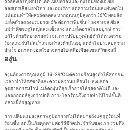
ถั่วลิสงเจริญเติบโตได้ดีในเขตร้อนและกึ่งร้อนของเอเชีย
ออสเตรเลีย แอฟริกา และอเมริกา แต่ความร้อนและฝนตกไม่
แน่นอนทำให้ผลผลิตลดลง หากอุณหภูมิสูงกว่า 36°C ผลผลิต
เมล็ดถั่วลดลงประมาณ 6% ต่อการเพิ่มขึ้น 1 องศาเซลเซียส
แม้ว่าพืชจะดูใหญ่และแข็งแรง แต่เมล็ดอาจไม่สมบูรณ์ การ
แก้ไขด้วยวิทยาศาสตร์ เช่น การปรับปรุงพันธุ์ถั่วให้ทนความ
ร้อนและฝนไม่สม่ำเสมอกำลังดำเนินอยู่ แต่ถ้าไม่ประสบความ
สำเร็จ อนาคตของถั่วอาจหายไปเหลือเพียงแซนด์วิชเจลลี่
องุ่น
องุ่นต้องการอุณหภูมิ 18–29°C แต่ความร้อนสูงทำให้สุกก่อน
เวลา ทำให้รสชาติและความหวานเปลี่ยนไป ส่งผลต่อ
อุตสาหกรรมไวน์ เมล็ดองุ่นที่สุกเร็วอาจให้รสชาติไม่ดี และ
แอลกอฮอล์สูงกว่าปกติ ภาวะโลกร้อนจึงอาจทำให้ไวน์ชั้นดี
หลายยี่ห้อสูญหาย
การเปลี่ยนแปลงสภาพภูมิอากาศไม่ได้หมายถึงแค่ฤดูร้อนที่
ร้อนขึ้น แต่เป็นภัยคุกคามต่อวิถีชีวิตประจำวันของเรา รวมถึง