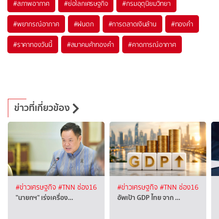
#
สภาพอากาศ
#
ย่อโลกเศรษฐกิจ
#
กรมอุตุนิยมวิทยา
#
พยากรณ์อากาศ
#
ฝนตก
#
การตลาดเงินล้าน
#
ทองคำ
#
ราคาทองวันนี้
#
สมาคมค้าทองคำ
#
คาดการณ์อากาศ
ข่าวที่เกี่ยวข้อง
#ข่าวเศรษฐกิจ
#TNN ช่อง16
#ข่าวเศรษฐกิจ
#TNN ช่อง16
"นายกฯ" เร่งเครื่อง…
อัพเป้า GDP ไทย จาก …