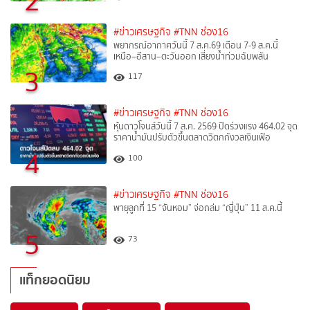
2
#ข่าวเศรษฐกิจ
#TNN ช่อง16
พยากรณ์อากาศวันนี้ 7 ส.ค.69 เตือน 7-9 ส.ค.นี้
เหนือ–อีสาน–ตะวันออก เสี่ยงน้ำท่วมฉับพลัน
3
117
#ข่าวเศรษฐกิจ
#TNN ช่อง16
หุ้นดาวโจนส์วันนี้ 7 ส.ค. 2569 ปิดร่วงแรง 464.02 จุด
ราคาน้ำมันปรับตัวขึ้นตลาดวิตกกังวลเงินเฟ้อ
4
100
#ข่าวเศรษฐกิจ
#TNN ช่อง16
พายุลูกที่ 15 “จันหอม” จ่อถล่ม “ญี่ปุ่น” 11 ส.ค.นี้
5
73
แท็กยอดนิยม