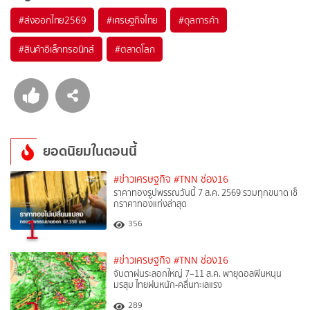
#
ส่งออกไทย2569
#
เศรษฐกิจไทย
#
ดุลการค้า
#
สินค้าอิเล็กทรอนิกส์
#
ตลาดโลก
ยอดนิยมในตอนนี้
#ข่าวเศรษฐกิจ
#TNN ช่อง16
ราคาทองรูปพรรณวันนี้ 7 ส.ค. 2569 รวมทุกขนาด เช็
กราคาทองแท่งล่าสุด
1
356
#ข่าวเศรษฐกิจ
#TNN ช่อง16
จับตาฝนระลอกใหญ่ 7–11 ส.ค. พายุดอลฟินหนุน
มรสุม ไทยฝนหนัก-คลื่นทะเลแรง
289