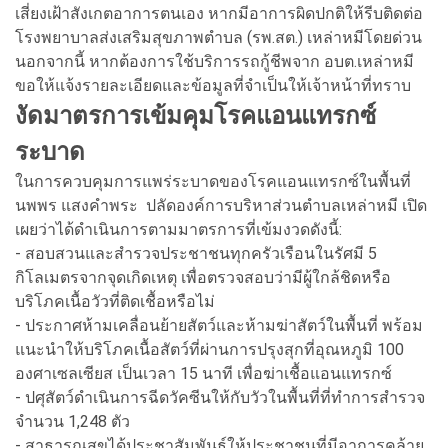
เสี่ยงเฝ้าสังเกตอาการตนเอง หากมีอาการผิดปกติให้รีบติดต่อ
โรงพยาบาลส่งเสริมสุขภาพตำบล (รพ.สต.) เหล่าหมีโดยด่วน
นอกจากนี้ หากต้องการใช้บริการรถกู้ชีพจาก อบต.เหล่าหมี
ขอให้แจ้งรายละเอียดและข้อมูลที่จำเป็นให้เจ้าหน้าที่ทราบ
งัดมาตรการเข้มคุมโรคแอนแทรกซ์
ระบาด
ในการควบคุมการแพร่ระบาดของโรคแอนแทรกซ์ในพื้นที่
นพพร แสงคำพระ ปลัดองค์การบริหาส่วนตำบลเหล่าหมี เปิด
เผยว่าได้ดำเนินการตามมาตรการที่เข้มงวดดังนี้:
- สอบสวนและสำรวจประชาชนทุกครัวเรือนในรัศมี 5
กิโลเมตรจากจุดเกิดเหตุ เพื่อตรวจสอบว่ามีผู้ใกล้ชิดหรือ
บริโภคเนื้อวัวที่ติดเชื้อหรือไม่
- ประกาศห้ามเคลื่อนย้ายสัตว์และห้ามฆ่าสัตว์ในพื้นที่ พร้อม
แนะนำให้บริโภคเนื้อสัตว์ที่ผ่านการปรุงสุกที่อุณหภูมิ 100
องศาเซลเซียส เป็นเวลา 15 นาที เพื่อฆ่าเชื้อแอนแทรกซ์
- ปศุสัตว์ดำเนินการฉีดวัคซีนให้กับวัวในพื้นที่ที่ทำการสำรวจ
จำนวน 1,248 ตัว
- สาธารณสุขได้ประชาสัมพันธ์ให้ประชาชนที่มีอาการคล้าย