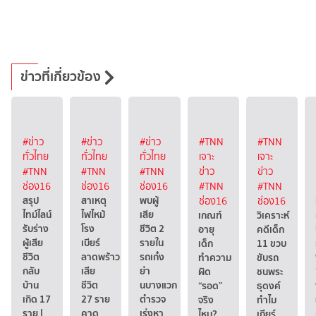
ข่าวที่เกี่ยวข้อง
#ข่าว
#ข่าว
#ข่าว
#TNN
#TNN
ทั่วไทย
ทั่วไทย
ทั่วไทย
เจาะ
เจาะ
#TNN
#TNN
#TNN
ข่าว
ข่าว
ช่อง16
ช่อง16
ช่อง16
#TNN
#TNN
สรุป
สาเหตุ
พบผู้
ช่อง16
ช่อง16
ไทม์ไลน์
ไฟไหม้
เสีย
เกณฑ์
วิเคราะห์
รับร่าง
โรง
ชีวิต 2
อายุ
คดีเด็ก
ผู้เสีย
เบียร์
รายใน
เด็ก
11 ขวบ
ชีวิต
ลาดพร้าว
รถเก๋ง
ทำความ
ขับรถ
กลับ
เสีย
ย่า
ผิด
ชนพระ
บ้าน
ชีวิต
นบางแวก
“รอด”
ธุดงค์
เกิด 17
27 ราย
ตำรวจ
จริง
ทำไม
ราย |
คาด
เร่งหา
ไหม?
เกียร์