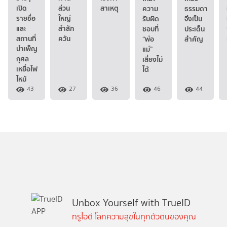
เปิด
ส่วน
สาเหตุ
ความ
ธรรมดา
รายชื่อ
ใหญ่
รับผิด
จึงเป็น
และ
สำลัก
ชอบที่
ประเด็น
สถานที่
ควัน
“พ่อ
สำคัญ
บำเพ็ญ
แม่”
กุศล
เลี่ยงไม่
เหยื่อไฟ
ได้
ไหม้
43
27
36
46
44
Unbox Yourself with TrueID
ทรูไอดี โลกความสุขในทุกตัวตนของคุณ