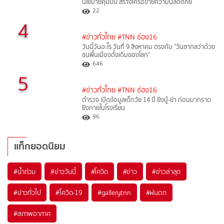
นโยบายคุมปืน สร้างเครือข่ายความปลอดภัย
22
4
#ข่าวทั่วไทย
#TNN ช่อง16
วันนี้วันอะไร วันที่ 9 สิงหาคม ตรงกับ "วันสากลว่าด้วย
ชนพื้นเมืองดั้งเดิมของโลก"
646
5
#ข่าวทั่วไทย
#TNN ช่อง16
ตำรวจ เปิดข้อมูลเด็กวัย 14 ปี ยิงปู่-ย่า ก่อนมากราด
ยิงภายในโรงเรียน
96
แท็กยอดนิยม
#
น้ำท่วม
#
ข่าววันนี้
#
โควิด
#
ข่าว
#
ข่าวล่าสุด
#
ข่าวทั่วไป
#
โควิด-19
#
gallerytnn
#
ฝนตก
#
สภาพอากาศ