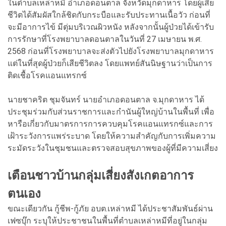
ในตำบลเหล่าหมี อำเภอดอนตาล จังหวัดมุกดาหาร โดยผู้เสีย
ชีวิตได้สัมผัสใกล้ชิดกับกระบือและรับประทานเนื้อวัว ก่อนที่
จะมีอาการไข้ มีตุ่มบริเวณผิวหนัง หลังจากนั้นผู้ป่วยได้เข้ารับ
การรักษาที่โรงพยาบาลดอนตาลในวันที่ 27 เมษายน พ.ศ.
2568 ก่อนที่โรงพยาบาลจะส่งตัวไปยังโรงพยาบาลมุกดาหาร
แต่ในที่สุดผู้ป่วยก็เสียชีวิตลง โดยแพทย์สันนิษฐานว่าเป็นการ
ติดเชื้อโรคแอนแทรกซ์
นายชาคริต ชุมจันทร์ นายอำเภอดอนตาล จ.มุกดาหาร ได้
ประชุมร่วมกับส่วนราชการและกำนันผู้ใหญ่บ้านในพื้นที่ เพื่อ
หารือเกี่ยวกับมาตรการการควบคุมโรคแอนแทรกซ์และการ
เฝ้าระวังการแพร่ระบาด โดยให้ความสำคัญกับการเพิ่มความ
ระมัดระวังในชุมชนและตรวจสอบสุขภาพของผู้ที่มีความเสี่ยง
เตือนชาวบ้านกลุ่มเสี่ยงสังเกตอาการ
ตนเอง
ขณะเดียวกัน กู้ชีพ-กู้ภัย อบต.เหล่าหมี ได้ประชาสัมพันธ์ผ่าน
เฟซบุ๊ก ระบุให้ประชาชนในพื้นที่ตำบลเหล่าหมีที่อยู่ในกลุ่ม