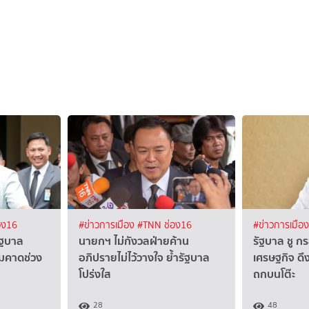
อง16
#ข่าวการเมือง
#TNN ช่อง16
#ข่าวการเมือ
ัฐบาล
นายกฯ ไม่กังวลฝ่ายค้าน
รัฐบาล ชู กร
ุมคาดช่วง
อภิปรายไม่ไว้วางใจ ย้ำรัฐบาล
เศรษฐกิจ ดึ
โปร่งใส
ถกบนโต๊ะ
28
48