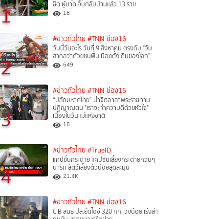
ชิด ผู้บาดเจ็บกลับบ้านแล้ว 13 ราย
1
18
#ข่าวทั่วไทย
#TNN ช่อง16
วันนี้วันอะไร วันที่ 9 สิงหาคม ตรงกับ "วัน
สากลว่าด้วยชนพื้นเมืองดั้งเดิมของโลก"
2
649
#ข่าวทั่วไทย
#TNN ช่อง16
“ปลัดมหาดไทย” นำจิตอาสาพระราชทาน
ปฏิญาณตน "เราจะทำความดีด้วยหัวใจ"
3
เนื่องในวันแม่แห่งชาติ
18
#ข่าวทั่วไทย
#TrueID
แคปชั่นกระต่าย แคปชั่นเลี้ยงกระต่ายกวนๆ
4
น่ารัก สัตว์เลี้ยงตัวน้อยสุดละมุน
21.4K
#ข่าวทั่วไทย
#TNN ช่อง16
CIB สนธิ ปส.ยึดไอซ์ 320 กก. วังน้อย เร่งล่า