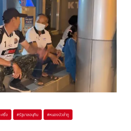
ครึ่ง
#
รัฐบาลอนุทิน
#
หนองบัวลำภู