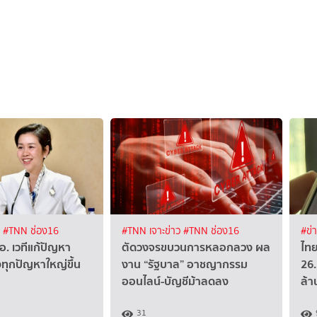
ง
#TNN ช่อง16
#TNN เจาะข่าว
#TNN ช่อง16
#ข่
อ. เวทีแก้ปัญหา
ตัดวงจรขบวนการหลอกลวง ผล
ไทย
งทุกปัญหาใหญ่ขึ้น
งาน “รัฐบาล” อาชญากรรม
26.
ออนไลน์-บัญชีม้าลดลง
ล้
31