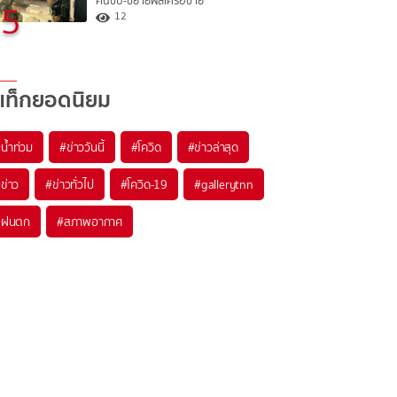
คนขับ-ขยายผลเครือข่าย
5
12
แท็กยอดนิยม
#
น้ำท่วม
#
ข่าววันนี้
#
โควิด
#
ข่าวล่าสุด
#
ข่าว
#
ข่าวทั่วไป
#
โควิด-19
#
gallerytnn
#
ฝนตก
#
สภาพอากาศ