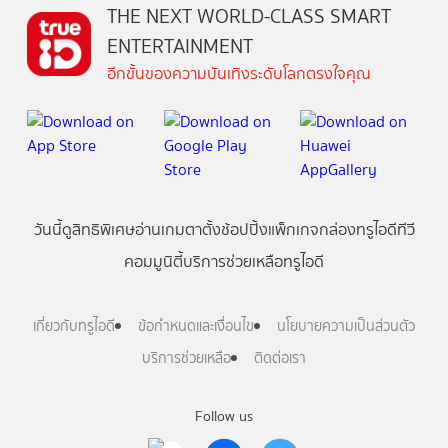
THE NEXT WORLD-CLASS SMART
ENTERTAINMENT
อีกขั้นของความบันเทิงระดับโลกตรงใจคุณ
วันนี้
ดู
สิทธิพิเศษ
อ่าน
เกม
ตาตั้ง
ช้อปปิ้ง
แพ็กเกจ
กล่องทรูไอดีทีวี
คอมมูนิตี้
บริการช่วยเหลือทรูไอดี
เกี่ยวกับทรูไอดี
ข้อกำหนดและเงื่อนไข
นโยบายความเป็นส่วนตัว
บริการช่วยเหลือ
ติดต่อเรา
Follow us