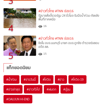
3
#ข่าวทั่วไทย
#TNN ช่อง16
รัฐบาลสั่งตั้งวอร์รูม 24 ชั่วโมง รับมือน้ำท่วม-ภัยแล้ง
พื้นที่ภาคเหนือ
4
16
#ข่าวทั่วไทย
#TNN ช่อง16
ยิงใน อบจ.นนทบุรี นายก อบจ.ถูกยิง ตำรวจเร่งสอบ
อดีต สส.
5
15
แท็กยอดนิยม
#
น้ำท่วม
#
ข่าววันนี้
#
โควิด
#
ข่าว
#
โควิด-19
#
ข่าวล่าสุด
#
ข่าวทั่วไป
#
ฝนตก
#
อู๋จุน
#
OAUJUN HI-END