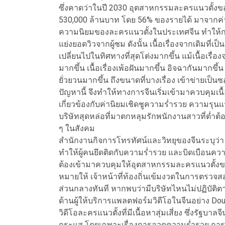
ซึ่งคาดว่าในปี 2030 อุตสาหกรรมละครแนวตั้งข
530,000 ล้านบาท โดย 56% ของรายได้ มาจาก
ความนิยมของละครแนวตั้งในประเทศจีน ทำให้การแข
แย่งยอดวิวจากผู้ชม ดังนั้น เนื้อเรื่องจากเดิมที่
เปลี่ยนไปในทิศทางที่สุดโต่งมากขึ้น แม้เนื้อเรื
มากขึ้น เนื้อเรื่องเพ้อฝันมากขึ้น อิจฉากันมากข
ยั่วยวนมากขึ้น ถึงขนาดที่บางเรื่อง เข้าข่ายเป็น
ปัญหานี้ จึงทำให้ทางการจีนเริ่มเข้ามาควบคุมเน
เกี่ยวข้องกับค่านิยมเชิดชูความร่ำรวย ความรุนแรง
บริษัทสุดหล่อที่มาตกหลุมรักพนักงานสาวที่ต่ำต้อย
ๆ ในสังคม
สำนักงานกิจการโทรทัศน์และวิทยุของจีนระบุว่า เ
ทำให้ผู้คนยึดติดกับความร่ำรวย และบิดเบือนควา
ต้องเข้ามาควบคุมให้อุตสาหกรรมละครแนวตั้งของ
หมายให้ เจ้าหน้าที่ท้องถิ่นเข้มงวดในการตรวจส
ส่วนกลางทันที หากพบว่ามีบริษัทไหนไม่ปฏิบัติต
ด้านผู้ให้บริการแพลตฟอร์มวิดีโอในจีนอย่าง D
วิดีโอละครแนวตั้งที่มีเนื้อหาสุ่มเสี่ยง ซึ่งรัฐ
กระแส โดยเฉพาะเรื่องการอวดความร่ำรวย การใช