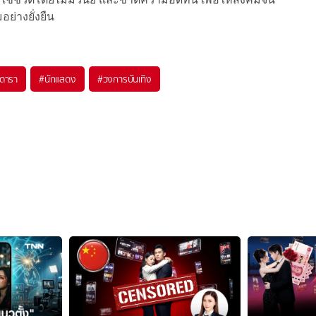
ย่างยั่งยืน
ดารา
#
นักแสดง
#
วงการบันเทิง