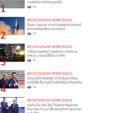
ตกลงเปิดทางอิหร่านคุมเรือ
1
21
#ข่าวต่างประเทศ
#TNN ช่อง16
ชิ้นส่วน SpaceX เท่ารถบัส พุ่งชนดวงจันทร์
ฝากรอยหลุมใหม่บนดวงจันทร์
2
32
#ข่าวต่างประเทศ
#TNN ช่อง16
"คลังจรวดสหรัฐฯ" ร่อยหรอจากสงคราม
อิหร่าน บางชนิดใช้ไปกว่า 80%
3
15
#ข่าวต่างประเทศ
#TNN ช่อง16
จีนตอบโต้ภาษีสหรัฐฯ จำกัดส่งออกโดรน
เทคโนโลยี ขึ้นบัญชีดำบริษัทสัญชาติอเมริกัน
4
14
#ข่าวต่างประเทศ
#TNN ช่อง16
อนุทิน-มิน อ่อง ไลง์ Thailand-Myanmar
Business Forum ฟื้นเศรษฐกิจชายแดน-ยก