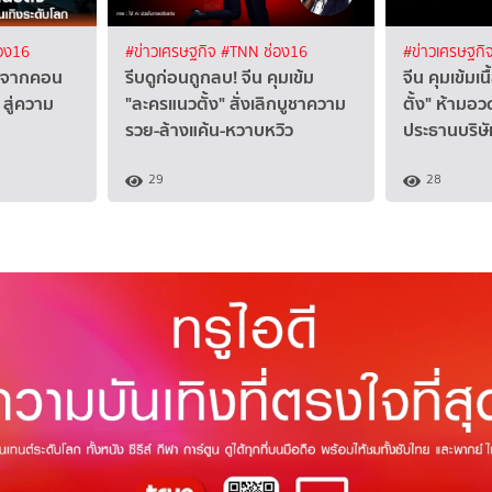
อง16
#ข่าวเศรษฐกิจ
#TNN ช่อง16
#ข่าวเศรษฐกิ
ง" จากคอน
รีบดูก่อนถูกลบ! จีน คุมเข้ม
จีน คุมเข้มเ
 สู่ความ
"ละครแนวตั้ง" สั่งเลิกบูชาความ
ตั้ง" ห้ามอว
รวย-ล้างแค้น-หวาบหวิว
ประธานบริษ
29
28