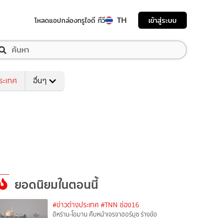
TH
เข้าสู่ระบบ
โหลดแอป
กล่องทรูไอดี ทีวี
ระเทศ
อื่นๆ
ยอดนิยมในตอนนี้
#ข่าวต่างประเทศ
#TNN ช่อง16
อิหร่าน-โอมาน คืบหน้าเจรจาฮอร์มุซ ร่างข้อ