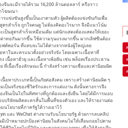
องจีนจะมีรายได้รวม 16,200 ล้านดอลลาร์ หรือราว
ค่าโฆษณา
่งขันสูงขึ้นเป็นเงาตามตัว ผู้ผลิตต้องแข่งขันกันเพื่อ
เป็นสูตรสำเร็จ ถูกใจคนดู ไม่ต้องคิดอะไรมาก จึงมีแนวโน้ม
่องจะเป็นสูตรสำเร็จเหมือนเดิม แต่นักแสดงต้องแสดงให้เยอะ
ึ้น ด่าทอกันมากขึ้น ใช้ความรุนแรงมากขึ้น ฉากเลิฟซีนต้อง
ซอฟต์พอร์น ที่แทบจะไม่ได้ต่างจากหนังผู้ใหญ่เลย
ื้อหาในละครแนวตั้งอย่างจริงจัง โดยเฉพาะเนื้อหาที่
 เนื้อหายั่วยุ และเนื้อหาเพ้อฝัน เช่น พล็อตเรื่องประธาน
 ที่เนื้อเรื่องลักษณะนี้ กำลังสร้างความเชื่อและค่านิยมผิด
นื้อหาประเภทนี้เป็นภัยต่อสังคม เพราะสร้างค่านิยมผิด ๆ
มเป็นจริงของชีวิตรักและการแต่งงาน ดังนั้นทางการจึง
จีนเป็นไปในทิศทางที่ถูกต้องและยั่งยืน โดยได้มีการมอบ
อบบริษัทผลิตละครสั้นในพื้นที่ของตัวเอง และให้รายงานต่อ
ามนโยบายที่ภาครัฐได้วางเอาไว้
ouyin และ WeChat ต่างขานรับนโยบายรัฐ ด้วยการลบคลิป
บาลจีนมีเป้าหมายปกป้องค่านิยมในสังคมไม่ให้เสื่อมถอยไปตาม
้ชีวิตโดยไม่มีวินัย และขาดความอดทน เพื่อให้สังคมจีน