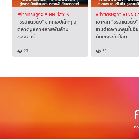
#ข่าวเศรษฐกิจ
#TNN ช่อง16
#ข่าวเศรษฐกิจ
#TNN ช่
“ซีรีส์แนวตั้ง” จากแอปเล็กๆ สู่
เจาะลึก "ซีรีส์แนวตั้
ตลาดมูลค่าหลายพันล้าน
เทนต์เฉพาะกลุ่มในจีน
ดอลลาร์
บันเทิงระดับโลก
23
32