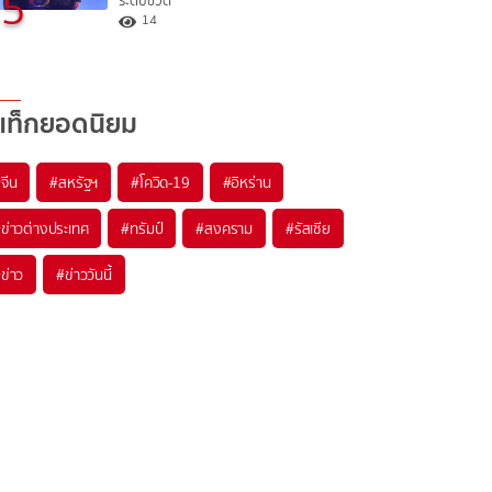
5
ระดับชีวิต
14
แท็กยอดนิยม
#
จีน
#
สหรัฐฯ
#
โควิด-19
#
อิหร่าน
#
ข่าวต่างประเทศ
#
ทรัมป์
#
สงคราม
#
รัสเซีย
#
ข่าว
#
ข่าววันนี้