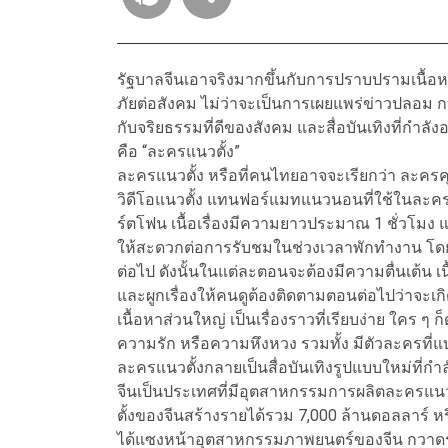
รัฐบาลจีนเอาจริงมากขึ้นกับการปราบปรามเนื้อหาค
ภัยต่อสังคม ไม่ว่าจะเป็นการเผยแพร่ข่าวปลอม กา
กับจริยธรรมที่ดีของสังคม และสื่อบันเทิงที่กำล
คือ “ละครแนวตั้ง”
ละครแนวตั้ง หรือที่คนไทยอาจจะเรียกว่า ละค
วิดีโอแนวตั้ง แทนฟอร์แมทแนวนอนที่ใช้ในละคร
ร์ตโฟน เนื้อเรื่องมีความยาวประมาณ 1 ชั่วโมง แ
ให้สะดวกต่อการรับชมในช่วงเวลาพักทำงาน โดย
ต่อไป ดังนั้นในแต่ละตอนจะต้องมีความตื่นเต้น เ
และผูกเรื่องให้คนดูต้องติดตามตอนต่อไปว่าจะเก
เนื้อหาส่วนใหญ่ เป็นเรื่องราวที่เรียบง่าย ใคร ๆ
ความรัก หรือความหึงหวง รวมทั้ง มีตัวละครที่แบ่
ละครแนวตั้งกลายเป็นสื่อบันเทิงรูปแบบใหม่ที่กำ
จีนเป็นประเทศที่มีอุตสาหกรรมการผลิตละครแนว
ตั้งของจีนสร้างรายได้รวม 7,000 ล้านดอลลาร์ หรื
ได้แซงหน้าอุตสาหกรรมภาพยนตร์ของจีน กวาดรา