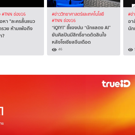
จ
#TNN ช่อง16
#ข่าววิทยาศาสตร์และเทคโนโลยี
#ข่
นื้อหา "ละครสั้นแนว
อาล
#TNN ช่อง16
“iQIYI” ชี้แจงปม “นักแสดง AI”
ดรวย ห้ามเพ้อถึง
นัก
ยันศิลปินมีสิทธิ์ขาดตัดสินใจ
ัท?
หลังโซเชียลจีนเดือด
46